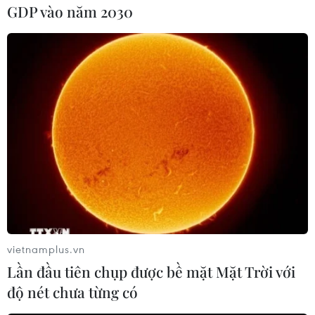
GDP vào năm 2030
Tuy nhiên, trong phiên điều trần hôm 2/2, ông
Vilsack, Thống đốc bang Iowa từ 1999-2007, cho
biết không thể có sự khoan nhượng đối với
phân biệt đối xử./.
(TTXVN/Vietnam+)
vietnamplus.vn
Lần đầu tiên chụp được bề mặt Mặt Trời với
độ nét chưa từng có