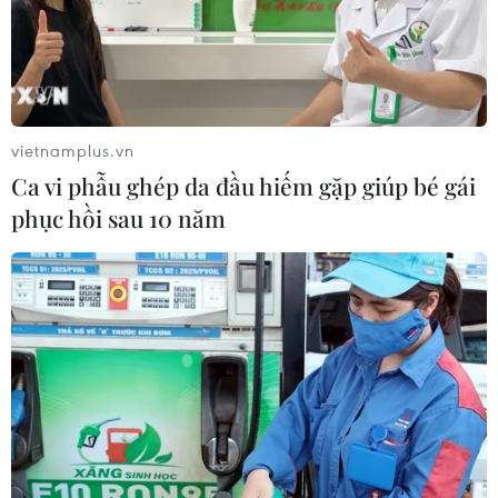
vietnamplus.vn
Ca vi phẫu ghép da đầu hiếm gặp giúp bé gái
phục hồi sau 10 năm
TIN CÙNG CHUYÊN MỤC
Tổng thống Trump bác tin Mỹ thiếu
hụt vũ khí vì chiến dịch Trung Đông
06/08/2026 09:40
Mỹ điều tra sự cố hàng không liên
quan đến trực thăng chở Tổng thống