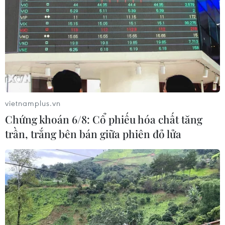
chính quyền.
vietnamplus.vn
Chứng khoán 6/8: Cổ phiếu hóa chất tăng
trần, trắng bên bán giữa phiên đỏ lửa
Nhiều nước mong muốn đẩy mạnh hợp
tác với chính quyền mới tại Mỹ
21/01/2021 06:45