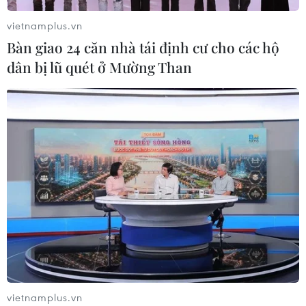
tiếp
vietnamplus.vn
02/08/2026 03:45
Bàn giao 24 căn nhà tái định cư cho các hộ
dân bị lũ quét ở Mường Than
Xem thêm
CƠ QUAN CHỦ QUẢN: THÔNG TẤN XÃ VIỆT NAM
Tổng Biên tập: TRẦN TIẾN DUẨN
Phó Tổng Biên tập: NGUYỄN THỊ TÁM, KHÚC THANH
THỦY
Sở hữu trí tuệ
Quy định sử dụng
vietnamplus.vn