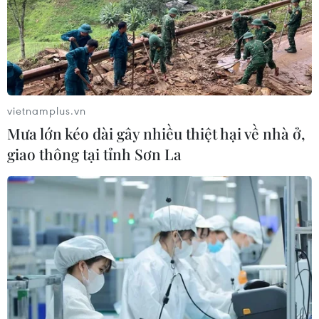
Nhiều nhà lãnh đạo trên thế giới tiếp tục gửi lời chúc
mừng tới tân Tổng thống Mỹ vừa nhậm chức Joe Biden,
đồng thời bày tỏ mong muốn thúc đẩy quan hệ hợp tác
với chính quyền mới ở Washington.
vietnamplus.vn
Mưa lớn kéo dài gây nhiều thiệt hại về nhà ở,
giao thông tại tỉnh Sơn La