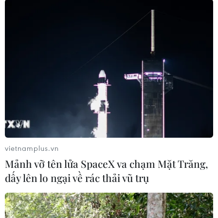
#Thượng viện Mỹ
#Joe Biden
#Tom Vilsack
#Bộ trưởng Nông nghiệp Mỹ
Mỹ
Theo dõi VietnamPlus
vietnamplus.vn
Mảnh vỡ tên lửa SpaceX va chạm Mặt Trăng,
dấy lên lo ngại về rác thải vũ trụ
TIN LIÊN QUAN