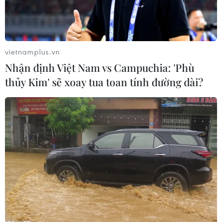
vietnamplus.vn
Nhận định Việt Nam vs Campuchia: 'Phù
thủy Kim' sẽ xoay tua toan tính đường dài?
Ông Tom Vilsack. (Nguồn: CNN)
Ngày 23/2, Thượng viện Mỹ do đảng Dân chủ
kiểm soát đã bỏ phiếu phê chuẩn đề cử của
Tổng thống Joe Biden chọn ông Tom Vilsack,
cựu Thống đốc bang Iowa dưới thời cựu Tổng
thống Barack Obama, giữ cương vị Bộ trưởng