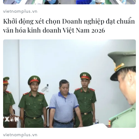
vietnamplus.vn
Khởi động xét chọn Doanh nghiệp đạt chuẩn
văn hóa kinh doanh Việt Nam 2026
Người nhập cư đầu tiên nắm giữ vị trí Bộ
trưởng Bộ An ninh Nội địa Mỹ
02/02/2021 23:22
Ông Alejandro Mayorkas sẽ giám sát một bộ phận gồm
240.000 nhân viên chịu trách nhiệm về an ninh biên
giới, thực thi nhập cư, an ninh mạng và sẵn sàng cứu
trợ thảm họa, cùng các nhiệm vụ khác.
vietnamplus.vn