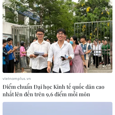
vietnamplus.vn
Điểm chuẩn Đại học Kinh tế quốc dân cao
#bệnh khiếm thị
#sinh viên Tiêu Phương Anh
nhất lên đến trên 9,6 điểm mỗi môn
#sinh viên báo chí
#đọc sách chữ nổi
#người khiếm thị