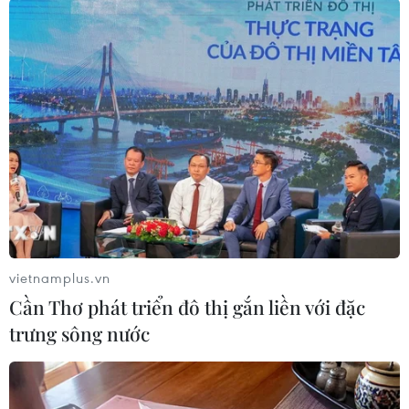
năng. Nhờ sự nỗ lực không ngừng, Phương Anh
đã dần vượt qua những khó khăn ban đầu và
hòa nhập tốt với môi trường học tập mới.
Trong suốt năm tháng học cấp 2, Phương Anh
không tránh khỏi những lời trêu ghẹo của bạn
bè vì sự khác biệt của mình. Nhớ lại quãng thời
gian ấy, em chia sẻ: “Lúc đầu, một số bạn cũng
hay trêu chọc. Tuy nhiên, em không hề nao
núng mà chọn cách ứng xử khôn khéo. Thay vì
phản ứng gay gắt, mình chọn im lặng hoặc trò
vietnamplus.vn
chuyện nhẹ nhàng để giải thích cho các bạn
Cần Thơ phát triển đô thị gắn liền với đặc
hiểu. Dần dần, họ cũng nhận ra sự khác biệt của
trưng sông nước
mình và tôn trọng mình hơn.”
Dù từng bị hàng xóm nói rằng “mù thì làm được
gì”, nhưng Phương Anh chỉ mặc kệ rồi dạ vâng