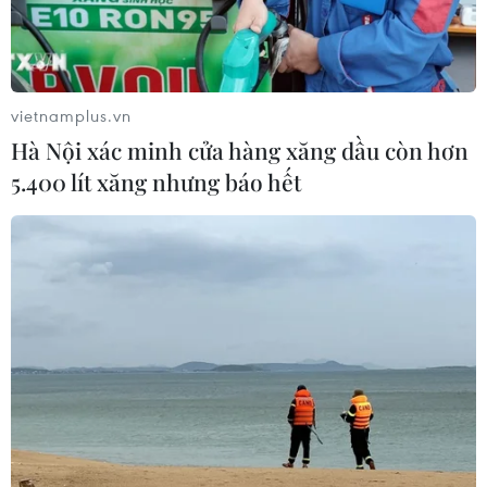
vietnamplus.vn
Hà Nội xác minh cửa hàng xăng dầu còn hơn
5.400 lít xăng nhưng báo hết
Bạn trẻ khiếm thị Lương Tuấn Cường và
ước mơ làm cánh diều ngược gió
20/09/2023 08:31
Lương Tuấn Cường luôn mong muốn góp phần xây
dựng một cộng đồng những người khuyết tật sống có
ích, đóng góp giá trị ngày càng nhiều cho xã hội.