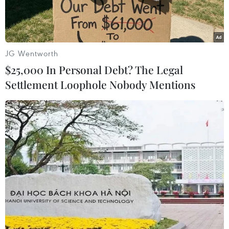
JG Wentworth
$25,000 In Personal Debt? The Legal
Settlement Loophole Nobody Mentions
Tiêu Phương Anh tại phòng học của Trường Đại học Khoa học
Xã hội và Nhân văn. (Ảnh: PV/Vietnam+)
Sinh ra và lớn lên tại mảnh đất hoa phượng đỏ -
Hải Phòng, sinh viên Tiêu Phương Anh (28 tuổi)
dù cơ thể không hoàn hảo, với đôi mắt không