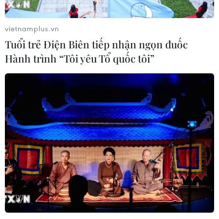
giới nhân vật” đến mùa tựu trường
2026
vietnamplus.vn
31/07/2026 14:43
Tuổi trẻ Điện Biên tiếp nhận ngọn đuốc
Hành trình “Tôi yêu Tổ quốc tôi”
Nhan sắc Yến Nhi trước "giờ G" trao
lại vương miện cho người kế nhiệm
31/07/2026 05:27
Danh nhân văn hóa Lê
Quý Đôn: Biểu tượng trường tồn của
trí tuệ, văn hóa Việt
30/07/2026 23:51
Nhật Bản: Mô hình quán càphê giúp