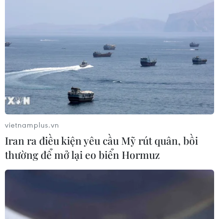
Theo dõi VietnamPlus
TIN LIÊN QUAN
vietnamplus.vn
Iran ra điều kiện yêu cầu Mỹ rút quân, bồi
thường để mở lại eo biển Hormuz