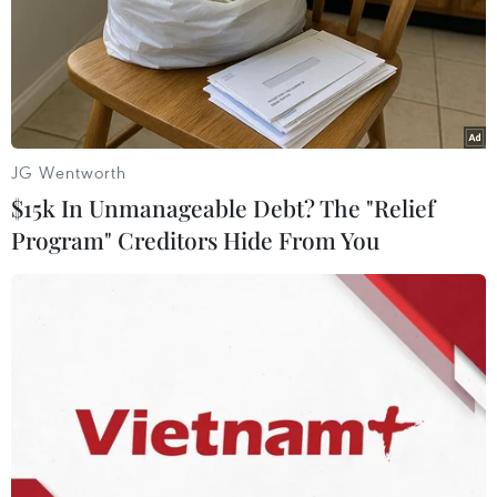
hứng. Niềm đam mê với lĩnh vực truyền thông,
giải trí, cùng với sự đồng cảm và thấu hiểu dành
cho những người có hoàn cảnh đặc biệt, là động
lực thúc đẩy Phương Anh không ngừng nỗ lực
hoàn thiện bản thân.
JG Wentworth
$15k In Unmanageable Debt? The "Relief
Program" Creditors Hide From You