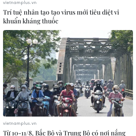
vietnamplus.vn
Trí tuệ nhân tạo tạo virus mới tiêu diệt vi
khuẩn kháng thuốc
vietnamplus.vn
Từ 10-11/8, Bắc Bộ và Trung Bộ có nơi nắng