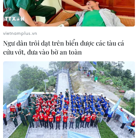
“Tổ trưởng” ở vùng biên vừa giỏi giữ
rừng, vừa khéo vận động bà con
04/08/2026 07:44
vietnamplus.vn
Ngư dân trôi dạt trên biển được các tàu cá
Quảng Ngãi: Kỳ vọng vào những
cứu vớt, đưa vào bờ an toàn
Trưởng thôn “GenZ” ở vùng sâu,
vùng xa
31/07/2026 23:00
“Bông hồng lai” Emoura Phạm đăng
quang Miss Grand Vietnam 2026
31/07/2026 22:19
FAHASA và iiGEN mang “thế