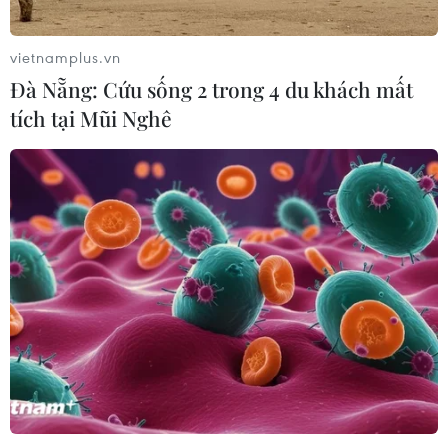
vietnamplus.vn
Đà Nẵng: Cứu sống 2 trong 4 du khách mất
tích tại Mũi Nghê