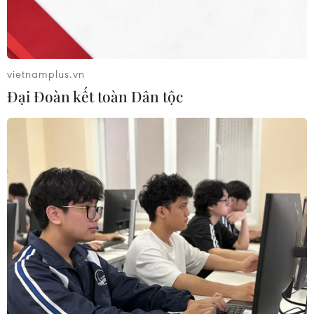
vietnamplus.vn
Đại Đoàn kết toàn Dân tộc
Tiêu Phương Anh nhận chứng chỉ Khóa đào tạo Nghiệp vụ Báo
chí Truyền thông năm 2022 (Ảnh: NVCC)
Trên hành trình ước mơ của mình, cô gái ấy vẫn
luôn cố gắng rèn luyện cả về chuyên môn lẫn
kỹ năng nghề báo.