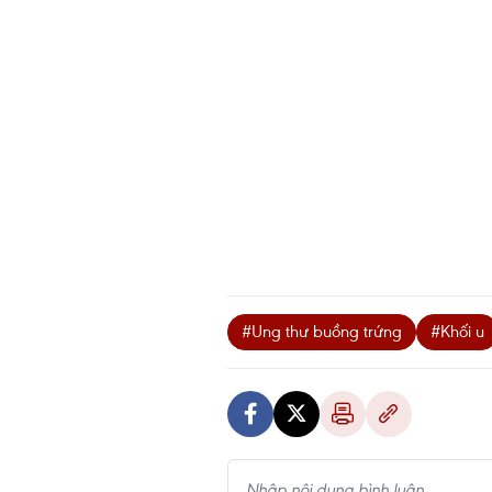
#Ung thư buồng trứng
#Khối u