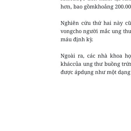
hơn, bao gồmkhoảng 200.00
Nghiên cứu thứ hai này c
vongcho người mắc ung thư
máu định kỳ.
Ngoài ra, các nhà khoa h
kháccủa ung thư buồng trứn
được ápdụng như một dạng x