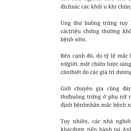
đíchxác các khối u khi chúng
Ung thư buồng trứng tuy 
cáctriệu chứng thường kh
bệnh sớm.
Bên cạnh đó, do tỷ lệ mắc
nữgiới, một chiến lược sàn
cầnthiết do các giá trị dương
Giới chuyên gia cũng đá
thưbuồng trứng ở phụ nữ m
định bệnhnhân mắc bệnh nà
Tuy nhiên, các nhà nghi
khácđược tiến hành tại An