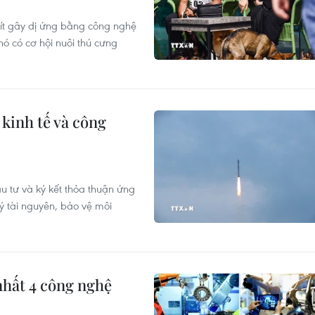
 ít gây dị ứng bằng công nghệ
hó có cơ hội nuôi thú cưng
kinh tế và công
 tư và ký kết thỏa thuận ứng
ý tài nguyên, bảo vệ môi
nhất 4 công nghệ