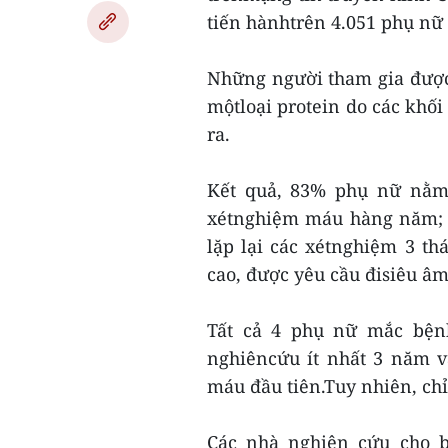
tiến hànhtrên 4.051 phụ nữ
Những người tham gia được
mộtloại protein do các khối
ra.
Kết quả, 83% phụ nữ nằm 
xétnghiệm máu hàng năm; 
lặp lại các xétnghiệm 3 t
cao, được yêu cầu đisiêu âm
Tất cả 4 phụ nữ mắc bện
nghiêncứu ít nhất 3 năm v
máu đầu tiên.Tuy nhiên, chỉ
Các nhà nghiên cứu cho b