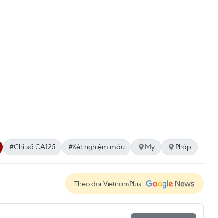
#Chỉ số CA125
#Xét nghiệm máu
Mỹ
Pháp
Theo dõi VietnamPlus