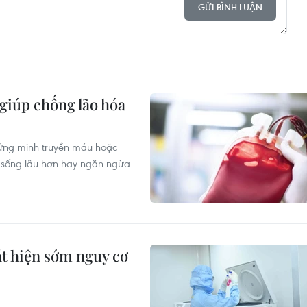
GỬI BÌNH LUẬN
giúp chống lão hóa
hứng minh truyền máu hoặc
i, sống lâu hơn hay ngăn ngừa
át hiện sớm nguy cơ