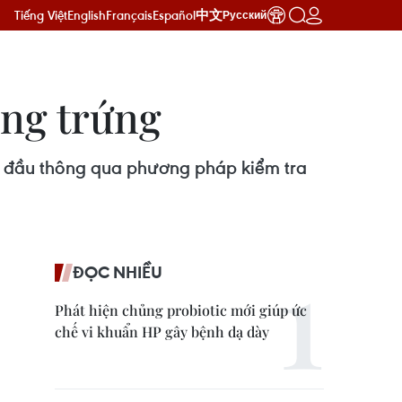
Tiếng Việt
English
Français
Español
中文
Русский
ồng trứng
n đầu thông qua phương pháp kiểm tra
ĐỌC NHIỀU
Phát hiện chủng probiotic mới giúp ức
chế vi khuẩn HP gây bệnh dạ dày