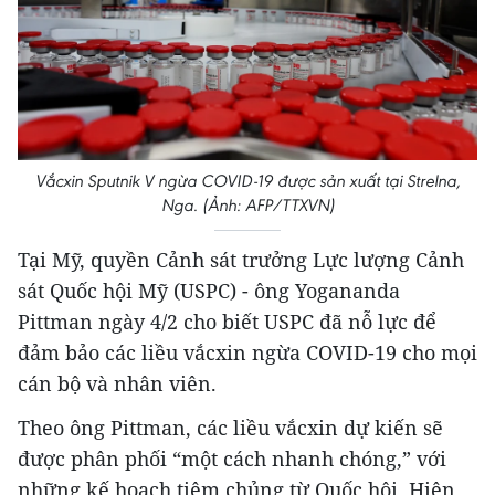
Vắcxin Sputnik V ngừa COVID-19 được sản xuất tại Strelna,
Nga. (Ảnh: AFP/TTXVN)
Tại Mỹ, quyền Cảnh sát trưởng Lực lượng Cảnh
sát Quốc hội Mỹ (USPC) - ông Yogananda
Pittman ngày 4/2 cho biết USPC đã nỗ lực để
đảm bảo các liều vắcxin ngừa COVID-19 cho mọi
cán bộ và nhân viên.
Theo ông Pittman, các liều vắcxin dự kiến sẽ
được phân phối “một cách nhanh chóng,” với
những kế hoạch tiêm chủng từ Quốc hội. Hiện