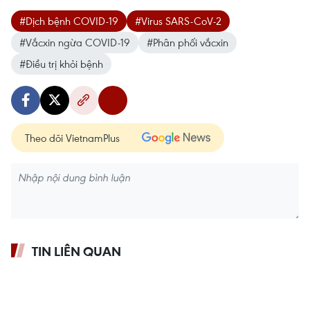
#Dịch bệnh COVID-19
#Virus SARS-CoV-2
#Vắcxin ngừa COVID-19
#Phân phối vắcxin
#Điều trị khỏi bệnh
Theo dõi VietnamPlus
TIN LIÊN QUAN