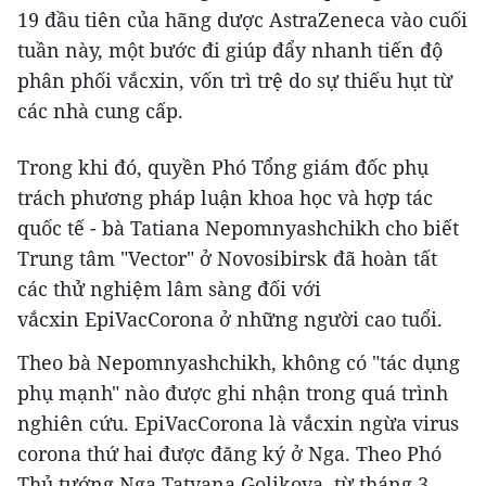
19 đầu tiên của hãng dược AstraZeneca vào cuối
tuần này, một bước đi giúp đẩy nhanh tiến độ
phân phối vắcxin, vốn trì trệ do sự thiếu hụt từ
các nhà cung cấp.
Trong khi đó, quyền Phó Tổng giám đốc phụ
trách phương pháp luận khoa học và hợp tác
quốc tế - bà Tatiana Nepomnyashchikh cho biết
Trung tâm "Vector" ở Novosibirsk đã hoàn tất
các thử nghiệm lâm sàng đối với
vắcxin EpiVacCorona ở những người cao tuổi.
Theo bà Nepomnyashchikh, không có "tác dụng
phụ mạnh" nào được ghi nhận trong quá trình
nghiên cứu. EpiVacCorona là vắcxin ngừa virus
corona thứ hai được đăng ký ở Nga. Theo Phó
Thủ tướng Nga Tatyana Golikova, từ tháng 3,