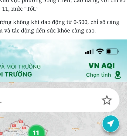
 khu vực phường Sông Hiến, Cao Bằng, với chỉ số
 11, mức “Tốt.”
lượng không khí dao động từ 0-500, chỉ số càng
m và tác động đến sức khỏe càng cao.