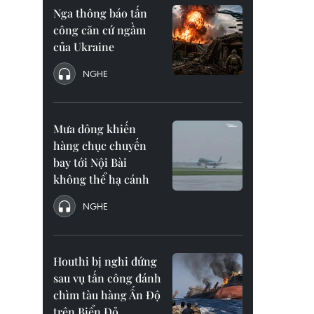
Nga thông báo tấn
công căn cứ ngầm
của Ukraine
NGHE
Mưa dông khiến
hàng chục chuyến
bay tới Nội Bài
không thể hạ cánh
NGHE
Houthi bị nghi đứng
sau vụ tấn công đánh
chìm tàu hàng Ấn Độ
trên Biển Đỏ