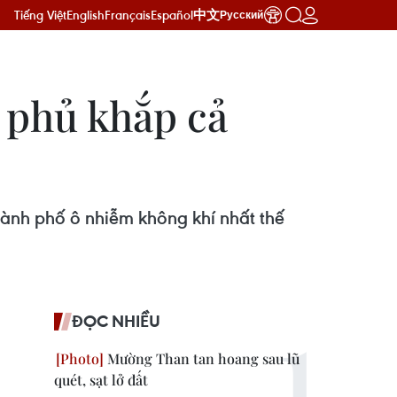
Tiếng Việt
English
Français
Español
中文
Русский
h phủ khắp cả
hành phố ô nhiễm không khí nhất thế
ĐỌC NHIỀU
Mường Than tan hoang sau lũ
quét, sạt lở đất