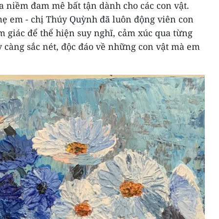
ua niềm đam mê bất tận dành cho các con vật.
 mẹ em - chị Thúy Quỳnh đã luôn động viên con
m giác để thể hiện suy nghĩ, cảm xúc qua từng
y càng sắc nét, độc đáo về những con vật mà em