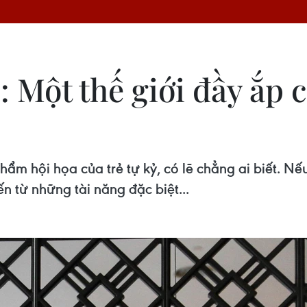
: Một thế giới đầy ắp 
hẩm hội họa của trẻ tự kỷ, có lẽ chẳng ai biết. N
ến từ những tài năng đặc biệt...