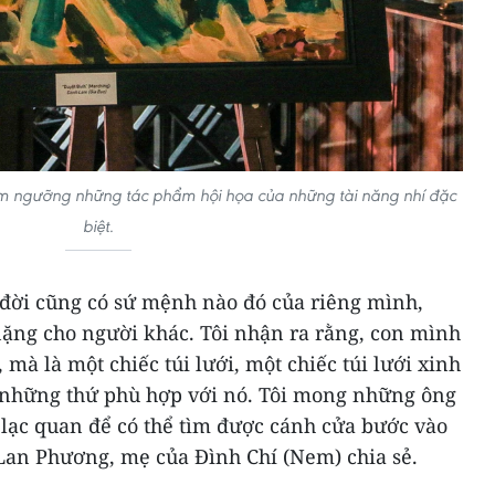
êm ngưỡng những tác phẩm hội họa của những tài năng nhí đặc
biệt.
ên đời cũng có sứ mệnh nào đó của riêng mình,
ặng cho người khác. Tôi nhận ra rằng, con mình
 mà là một chiếc túi lưới, một chiếc túi lưới xinh
 những thứ phù hợp với nó. Tôi mong những ông
 lạc quan để có thể tìm được cánh cửa bước vào
 Lan Phương, mẹ của Đình Chí (Nem) chia sẻ.