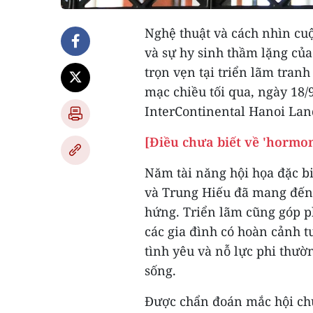
Nghệ thuật và cách nhìn cuộ
và sự hy sinh thầm lặng c
trọn vẹn tại triển lãm tran
mạc chiều tối qua, ngày 18/
InterContinental Hanoi La
[Điều chưa biết về 'hormon
Năm tài năng hội họa đặc b
và Trung Hiếu đã mang đến 
hứng. Triển lãm cũng góp p
các gia đình có hoàn cảnh t
tình yêu và nỗ lực phi thườ
sống.
Được chẩn đoán mắc hội chứ