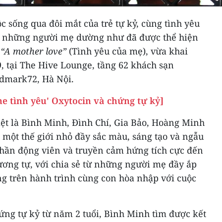
c sống qua đôi mắt của trẻ tự kỷ, cùng tình yêu
ủa những người mẹ dường như đã được thể hiện
h
“A mother love”
(Tình yêu của mẹ), vừa khai
9, tại The Hive Lounge, tầng 62 khách sạn
ndmark72, Hà Nội.
e tình yêu' Oxytocin và chứng tự kỷ]
iệt là Bình Minh, Đình Chí, Gia Bảo, Hoàng Minh
một thế giới nhỏ đầy sắc màu, sáng tạo và ngẫu
hần động viên và truyền cảm hứng tích cực đến
ương tự, với chia sẻ từ những người mẹ đầy ắp
ng trên hành trình cùng con hòa nhập với cuộc
ng tự kỷ từ năm 2 tuổi, Bình Minh tìm được kết