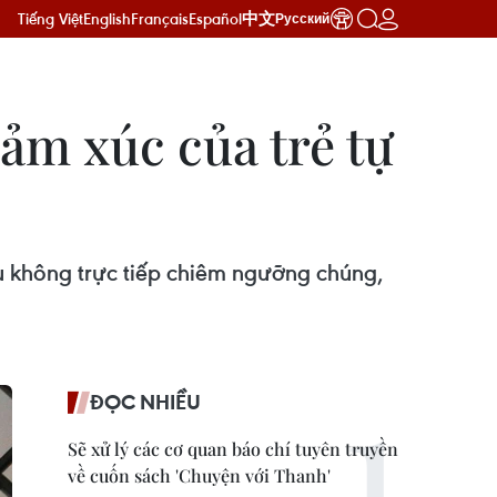
Tiếng Việt
English
Français
Español
中文
Русский
cảm xúc của trẻ tự
ếu không trực tiếp chiêm ngưỡng chúng,
ĐỌC NHIỀU
Sẽ xử lý các cơ quan báo chí tuyên truyền
về cuốn sách 'Chuyện với Thanh'