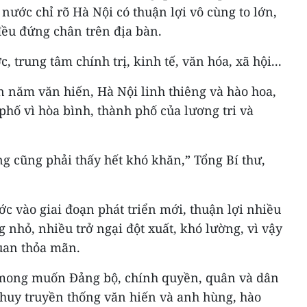
h nước chỉ rõ Hà Nội có thuận lợi vô cùng to lớn,
đều đứng chân trên địa bàn.
, trung tâm chính trị, kinh tế, văn hóa, xã hội...
n năm văn hiến, Hà Nội linh thiêng và hào hoa,
hố vì hòa bình, thành phố của lương tri và
ng cũng phải thấy hết khó khăn,” Tổng Bí thư,
 vào giai đoạn phát triển mới, thuận lợi nhiều
nhỏ, nhiều trở ngại đột xuất, khó lường, vì vậy
uan thỏa mãn.
 mong muốn Đảng bộ, chính quyền, quân và dân
 huy truyền thống văn hiến và anh hùng, hào