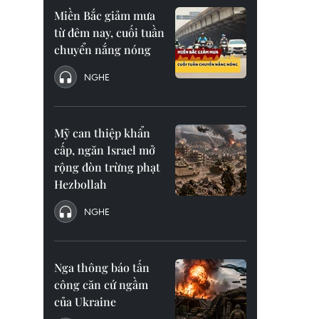
Miền Bắc giảm mưa
từ đêm nay, cuối tuần
chuyển nắng nóng
NGHE
Mỹ can thiệp khẩn
cấp, ngăn Israel mở
rộng đòn trừng phạt
Hezbollah
NGHE
Nga thông báo tấn
công căn cứ ngầm
của Ukraine