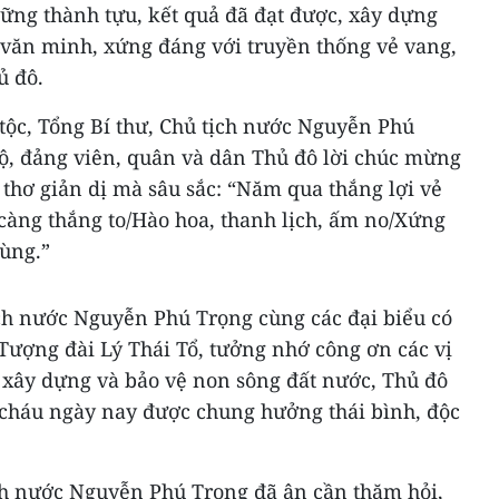
hững thành tựu, kết quả đã đạt được, xây dựng
 văn minh, xứng đáng với truyền thống vẻ vang,
ủ đô.
tộc, Tổng Bí thư, Chủ tịch nước Nguyễn Phú
bộ, đảng viên, quân và dân Thủ đô lời chúc mừng
 thơ giản dị mà sâu sắc: “Năm qua thắng lợi vẻ
àng thắng to/Hào hoa, thanh lịch, ấm no/Xứng
ùng.”
ịch nước Nguyễn Phú Trọng cùng các đại biểu có
Tượng đài Lý Thái Tổ, tưởng nhớ công ơn các vị
ng xây dựng và bảo vệ non sông đất nước, Thủ đô
cháu ngày nay được chung hưởng thái bình, độc
ịch nước Nguyễn Phú Trọng đã ân cần thăm hỏi,