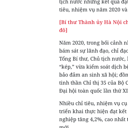
tịch nước những kết quả đạt
tiêu, nhiệm vụ năm 2020 và
[Bí thư Thành ủy Hà Nội c
đô]
Năm 2020, trong bối cảnh n
bám sát sự lãnh đạo, chỉ đạ
Tổng Bí thư, Chủ tịch nước,
“kép,” vừa kiểm soát dịch b
bảo đảm an sinh xã hội; đồn
tinh thần Chỉ thị 35 của Bộ
Đại hội toàn quốc lần thứ X
Nhiều chỉ tiêu, nhiệm vụ c
triển khai thực hiện đạt kế
nghiệp tăng 4,2%, cao nhất 
mới...