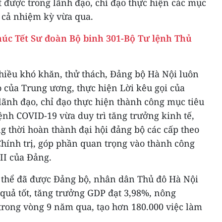
 được trong lãnh đạo, chỉ đạo thực hiện các mục
 cả nhiệm kỳ vừa qua.
húc Tết Sư đoàn Bộ binh 301-Bộ Tư lệnh Thủ
hiều khó khăn, thử thách, Đảng bộ Hà Nội luôn
o của Trung ương, thực hiện Lời kêu gọi của
 lãnh đạo, chỉ đạo thực hiện thành công mục tiêu
ệnh COVID-19 vừa duy trì tăng trưởng kinh tế,
g thời hoàn thành đại hội đảng bộ các cấp theo
 Chính trị, góp phần quan trọng vào thành công
III của Đảng.
ụ thể đã được Đảng bộ, nhân dân Thủ đô Hà Nội
t quả tốt, tăng trưởng GDP đạt 3,98%, nông
trong vòng 9 năm qua, tạo hơn 180.000 việc làm