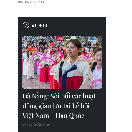
08/08/2026 23:13
VIDEO
Đà Nẵng: Sôi nổi các hoạt
động giao lưu tại Lễ hội
Việt Nam - Hàn Quốc
09/08/2026 11:46