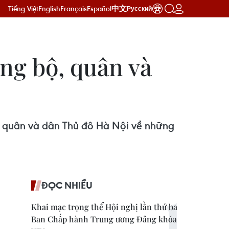
Tiếng Việt
English
Français
Español
中文
Русский
ng bộ, quân và
, quân và dân Thủ đô Hà Nội về những
ĐỌC NHIỀU
Khai mạc trọng thể Hội nghị lần thứ ba
Ban Chấp hành Trung ương Đảng khóa