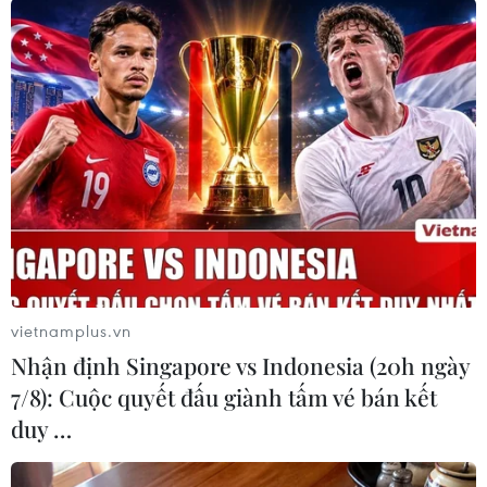
vietnamplus.vn
Nhận định Singapore vs Indonesia (20h ngày
#Mưa lũ tại Huế
#ngập lụt Huế
#Ngập lụt ở Huế
7/8): Cuộc quyết đấu giành tấm vé bán kết
TP. Huế
duy …