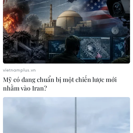
Vĩnh Tân
07/08/2026 06:51
07/08/2026 07:10
Xem thêm
vietnamplus.vn
CƠ QUAN CHỦ QUẢN: THÔNG TẤN XÃ VIỆT NAM
Mỹ có đang chuẩn bị một chiến lược mới
Tổng Biên tập: TRẦN TIẾN DUẨN
nhằm vào Iran?
Phó Tổng Biên tập: NGUYỄN THỊ TÁM, KHÚC THANH
THỦY
Sở hữu trí tuệ
Quy định sử dụng
RSS
Hỗ trợ