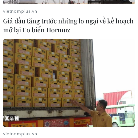
vietnamplus.vn
Giá dầu tăng trước những lo ngại về kế hoạch
mở lại Eo biển Hormuz
Xe khách lao xuống hố sâu
Tây Ninh cảnh báo giả mạo
bên đường, 18 hành khách
cơ quan đăng ký kinh
thoát nạn
doanh để lừa đảo doanh
nghiệp
07/08/2026 08:39
07/08/2026 08:38
vietnamplus.vn
Dự án đường sắt nhẹ Phú
Từ Quảng Ninh đến Quảng