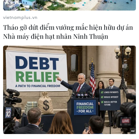
tham quan.
vietnamplus.vn
Sáng 30/10, lũ trên sông Hương ở trung tâm
Tháo gỡ dứt điểm vướng mắc hiện hữu dự án
thành phố Huế đang xuống dần nhưng còn ở
Nhà máy điện hạt nhân Ninh Thuận
mức cao trên báo động 3, gây ngập lụt diện
rộng.
Khu vực Đại Nội Huế thuộc Kinh thành Huế ở
bên bờ Bắc sông Hương vẫn bị ngập sâu trong
nước lũ.
Đại Nội Huế thuộc Kinh thành Huế là trái tim
của Quần thể di tích Cố đô Huế - di sản thế giới.
Theo ghi nhận sáng 30/10, khu vực cổng Ngọ
Môn, Đại Nội Huế vẫn bị nước bao vây với mức
ngập khoảng từ 0,5 đến gần 1m. Các cổng Ngọ