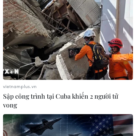
Xuất hiện các cung trượt
17 giờ ngày 7/8, mở cửa
sạt kèm theo nhiều vết nứt,
tràn xả mặt điều tiết hồ
gãy tại Sơn La
chứa thủy điện Lai Châu
07/08/2026 07:31
07/08/2026 07:28
vietnamplus.vn
Sập công trình tại Cuba khiến 2 người tử
vong
Di dời hộ dân bị ảnh
Hà Nội quyết liệt xử lý các
hưởng bụi, mùi khét, tiếng
"điểm nghẽn" úng ngập,
ồn từ Trung tâm Điện lực
môi trường đô thị