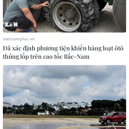
xóm Chăm La Ma
Đảng và cách mạng Việt
Nam
07/08/2026 09:52
07/08/2026 09:49
vietnamplus.vn
Đã xác định phương tiện khiến hàng loạt ôtô
thủng lốp trên cao tốc Bắc-Nam
Tháo gỡ dứt điểm vướng
Lún, nứt cục bộ tại Quảng
mắc hiện hữu dự án Nhà
trường lớn nhất Tây
máy điện hạt nhân Ninh
Nguyên “đã được tính toán
Thuận
trước”
07/08/2026 09:27
07/08/2026 09:27