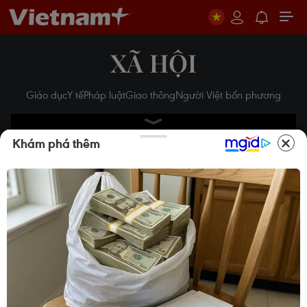
XÃ HỘI
Giáo dục
Y tế
Pháp luật
Giao thông
Người Việt bốn phương
Khám phá thêm