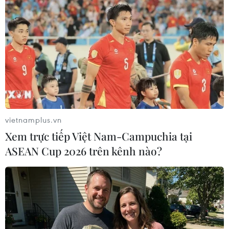
Đà Nẵng: Tìm thấy 3 bộ hài
Ban đại diện cha mẹ học
cốt liệt sỹ từ nguồn tin của
sinh không được tự đặt các
người dân
khoản thu, ép buộc đóng
góp
07/08/2026 10:42
07/08/2026 10:30
vietnamplus.vn
Xem trực tiếp Việt Nam-Campuchia tại
ASEAN Cup 2026 trên kênh nào?
Tháng 12/2026 hoàn thành
Khánh Hòa đẩy mạnh tìm
mở rộng đoạn cao tốc
kiếm, quy tập và xác định
Thành phố Hồ Chí Minh-
danh tính hài cốt liệt sỹ
Long Thành
07/08/2026 10:19
07/08/2026 10:29