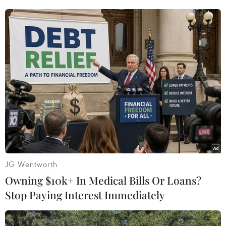
Kim Anh (TTXVN/Vietnam+)
JG Wentworth
Owning $10k+ In Medical Bills Or Loans?
#Vẽ tranh thiếu nhi
#Biển đảo Tổ quốc ta
Stop Paying Interest Immediately
#Tuổi trẻ vì biển
Anh