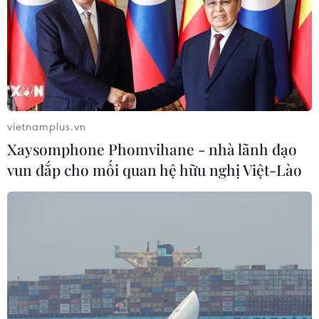
Tết Đinh Mùi 2027
05/08/2026 10:58
Xem thêm
vietnamplus.vn
Xaysomphone Phomvihane - nhà lãnh đạo
vun đắp cho mối quan hệ hữu nghị Việt-Lào
CƠ QUAN CHỦ QUẢN: THÔNG TẤN XÃ VIỆT NAM
Tổng Biên tập: TRẦN TIẾN DUẨN
Phó Tổng Biên tập: NGUYỄN THỊ TÁM, KHÚC THANH
THỦY
Sở hữu trí tuệ
Quy định sử dụng