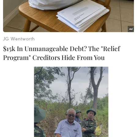
Khai mạc Lễ hội Việt Nam - Hàn
Quốc 2026 rực rỡ sắc màu văn hóa
JG Wentworth
07/08/2026 15:03
$15k In Unmanageable Debt? The "Relief
Program" Creditors Hide From You
Ngày hội Văn hóa dân tộc Mông lần
thứ 4 sẽ diễn ra tại Điện Biên vào
tháng 10
07/08/2026 09:10
Bản Lồng - nơi văn hóa Mông hòa
nhịp cùng du lịch cộng đồng giữa
cổng trời Pha Đin