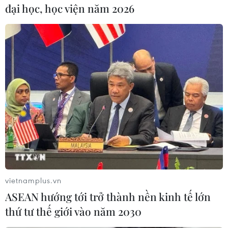
đại học, học viện năm 2026
Vấn đề hạt nhân Iran
Mỹ, Đức tái khẳng định lập trường ngăn Iran sở
hữu vũ khí hạt nhân
Chuyên gia IAEA đề xuất cơ chế xác minh chặt
chẽ với Iran sau xung đột
Nhà Trắng đề xuất 672 triệu USD để xử lý và
giám sát vật liệu hạt nhân của Iran
Iran bác bỏ thông tin cho phép IAEA thanh sát
các cơ sở hạt nhân
Mỹ công bố tiến triển mới về hồ sơ hạt nhân Iran
vietnamplus.vn
ASEAN hướng tới trở thành nền kinh tế lớn
thứ tư thế giới vào năm 2030