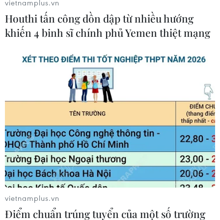
vietnamplus.vn
Houthi tấn công dồn dập từ nhiều hướng
khiến 4 binh sĩ chính phủ Yemen thiệt mạng
#Triều Tiên
#Israel
#Bộ Ngoại giao
#Chương trình hạt nhân
#Tehran
#Bình Nhưỡng
#Palestine
#Hòa đàm
#Khu định cư Do Thái
#Benjamin Netanyahu
Iran
Israel
Nhật Bản
Palestine
Triều Tiên
Theo dõi VietnamPlus
vietnamplus.vn
Điểm chuẩn trúng tuyển của một số trường