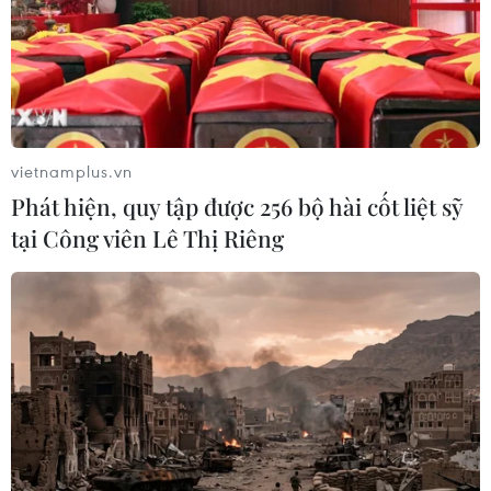
vietnamplus.vn
Phát hiện, quy tập được 256 bộ hài cốt liệt sỹ
tại Công viên Lê Thị Riêng
TIN CÙNG CHUYÊN MỤC
Trung Quốc đẩy mạnh tài chính số,
từng bước phát triển nhân dân tệ kỹ
thuật số
10/08/2026 15:54