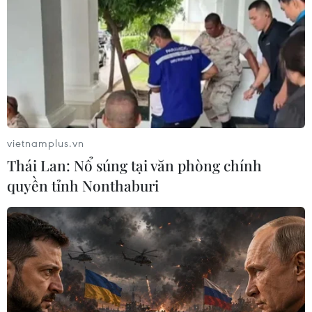
IAEA và Iran "kín tiếng" khi kết thúc đàm
phán hạt nhân
13/05/2014 02:52
Cơ quan Năng lượng Nguyên tử Quốc tế (IAEA) và Iran
đã kết thúc cuộc đàm phán kéo dài 3 giờ trong ngày
12/5 nhưng không thông báo kết quả cụ thể.
vietnamplus.vn
Thái Lan: Nổ súng tại văn phòng chính
quyền tỉnh Nonthaburi