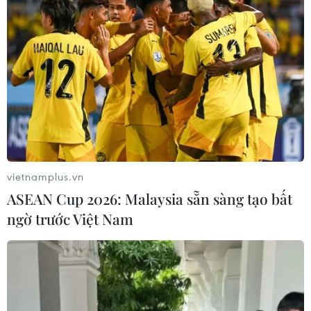
14/05/2014 09:04
Triều Tiên sẽ tiếp tục mở rộng chương trình vũ khí hạt
nhân để củng cố khả năng răn đe và chống lại mối đe
dọa hạt nhân của Mỹ.
vietnamplus.vn
ASEAN Cup 2026: Malaysia sẵn sàng tạo bất
ngờ trước Việt Nam