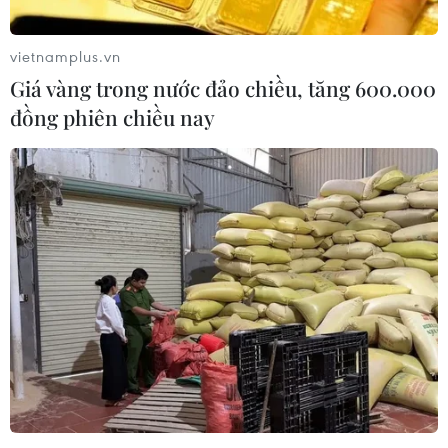
vietnamplus.vn
Giá vàng trong nước đảo chiều, tăng 600.000
đồng phiên chiều nay
Iran sẽ không ngừng chương trình hạt
nhân "hòa bình"
11/05/2014 07:46
Tổng thống Iran tuyên bố chương trình hạt nhân của
Tehran "mang tính hòa bình" và nước Cộng hòa Hồi
giáo này sẽ không ngừng chương trình này.