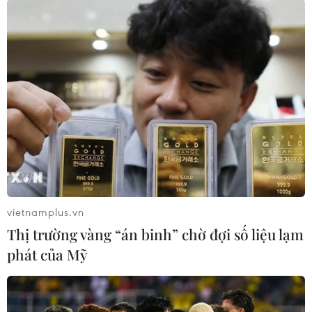
TIN LIÊN QUAN
vietnamplus.vn
Thị trường vàng “án binh” chờ đợi số liệu lạm
phát của Mỹ
Triều Tiên khẳng định tiếp tục chương
trình vũ khí hạt nhân