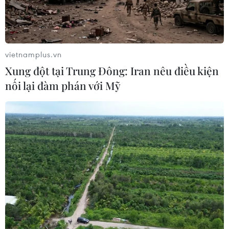
Tổng Bí thư, Chủ tịch nước
Tô Lâm đến thủ đô Canberra
10/08/2026 15:25
vietnamplus.vn
Xung đột tại Trung Đông: Iran nêu điều kiện
Tổng Bí thư, Chủ tịch nước Tô Lâm
nối lại đàm phán với Mỹ
đến thủ đô Canberra, tiếp tục
chuyến thăm cấp Nhà nước Australia
10/08/2026 13:04
Tổng Bí thư, Chủ tịch nước Tô Lâm
tiếp Đặc phái viên của Chính phủ
Australia về Đông Nam Á
10/08/2026 09:49