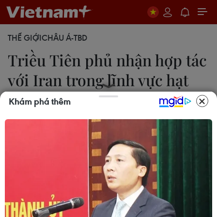
THẾ GIỚI
CHÂU Á-TBD
Triều Tiên phủ nhận hợp tác
với Iran trong lĩnh vực hạt
nhân
Khám phá thêm
18/05/2014 04:16
Ngày 17/5, Bộ Ngoại giao Triều Tiên bác tuyên bố
của Thủ tướng Israel về sự hợp tác giữa Tehran và
Bình Nhưỡng trong việc thực thi chương trình hạt
nhân.
Đài Tiếng nói nước Nga đưa tin, ngày 17/5, Bộ