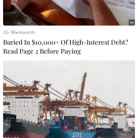
JG Wentworth
Buried In $10,000+ Of High-Interest Debt?
Read Page 2 Before Paying
Vận chuyển người bệnh từ đảo Trường Sa về đất liền. (Ảnh:
TTXVN phát)
Theo thông tin từ Bệnh viện Quân y 175 (Bộ
Quốc phòng), ngày 11/6, đơn vị đã cử Tổ Cấp cứu
đường không vận chuyển hai trường hợp bị tai
nạn ở Trường Sa (tỉnh Khánh Hòa) về đất liền