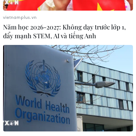
(TTXVN/Vietnam+)
vietnamplus.vn
Năm học 2026-2027: Không dạy trước lớp 1,
đẩy mạnh STEM, AI và tiếng Anh
#Bệnh viện Quân y 175
#đột quỵ
#ngư dân
#Tổ Cấp cứu đường không
#Bệnh xá đảo Trường Sa
Khánh Hòa