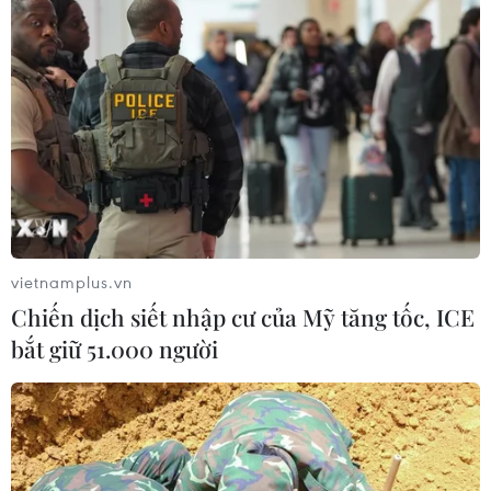
TP Hồ Chí Minh đồng hành để trẻ
mắc bệnh hiểm nghèo không lỡ cơ
hội học tập và điều trị
30/07/2026 13:53
Xem thêm
vietnamplus.vn
Chiến dịch siết nhập cư của Mỹ tăng tốc, ICE
bắt giữ 51.000 người
CƠ QUAN CHỦ QUẢN: THÔNG TẤN XÃ VIỆT NAM
Tổng Biên tập: TRẦN TIẾN DUẨN