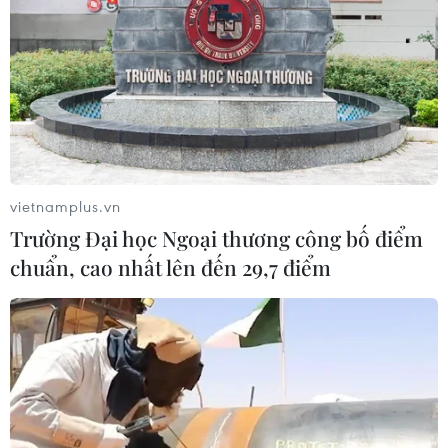
và được các ngư dân trên tàu cá QNa 90444 TS đưa
vào Đảo Song Tử Tây cấp cứu ngày 30/11.
vietnamplus.vn
Trường Đại học Ngoại thương công bố điểm
chuẩn, cao nhất lên đến 29,7 điểm