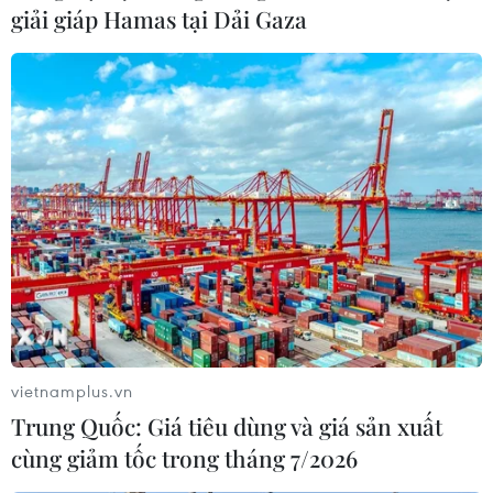
giải giáp Hamas tại Dải Gaza
Bệnh xá đảo Song Tử Tây mổ cấp cứu kịp
thời ngư dân bị viêm ruột thừa cấp
05/05/2024 14:36
Qua thăm khám cho bệnh nhân, quân y của đảo Song
Tử Tây chẩn đoán ông Lối bị viêm ruột thừa cấp giờ thứ
25 và chỉ định cắt ruột thừa, lau rửa ổ bụng.
vietnamplus.vn
Trung Quốc: Giá tiêu dùng và giá sản xuất
cùng giảm tốc trong tháng 7/2026