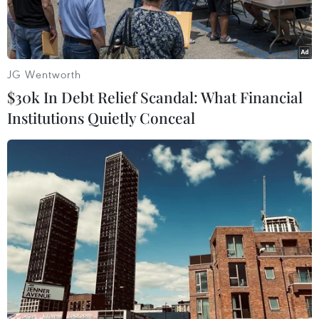
JG Wentworth
$30k In Debt Relief Scandal: What Financial
Institutions Quietly Conceal
Các đại biểu tham quan triển lãm. (Ảnh: Đinh Thuận/TTXVN)
Ngày 1/8, triển lãm “Thành tựu phát triển kinh
tế-xã hội thủ đô Hà Nội giai đoạn 2008-2023” kỷ
niệm 15 năm mở rộng địa giới hành chính Thủ