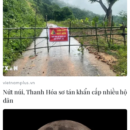
vietnamplus.vn
Nứt núi, Thanh Hóa sơ tán khẩn cấp nhiều hộ
dân