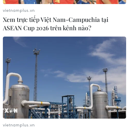
vietnamplus.vn
Xem trực tiếp Việt Nam-Campuchia tại
15 năm mở rộng địa giới Hà Nội: Động lực
ASEAN Cup 2026 trên kênh nào?
phát triển Bắc Bộ và cả nước
31/07/2023 09:15
Sau 15 năm mở rộng địa giới hành chính, Hà Nội tăng
trưởng vượt bậc, đô thị phát triển nhanh chóng với nhiều
tòa nhà chọc trời, đường sá mở rộng khang trang, giữ
vai trò là vùng kinh tế trọng điểm.
vietnamplus.vn