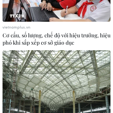
Phát động Cuộc thi Sáng tạo Video
2026 cho công dân Pháp ngữ
06/08/2026 02:29
vietnamplus.vn
Cơ cấu, số lượng, chế độ với hiệu trưởng, hiệu
Đà Nẵng lần đầu đăng cai chung kết
phó khi sắp xếp cơ sở giáo dục
Hoa hậu Di sản toàn cầu 2026
05/08/2026 11:01
Đà Nẵng chi gần 38 tỷ đồng trang trí
Tết Đinh Mùi 2027
05/08/2026 10:58
Giới thiệu Bộ sách Tuyển tập các tác