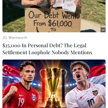
JG Wentworth
$25,000 In Personal Debt? The Legal
Settlement Loophole Nobody Mentions
15 năm mở rộng địa giới
hành chính Thủ đô Hà Nội
31/07/2023 03:36
Sau 15 năm mở rộng địa giới hành chính (2008-2023),