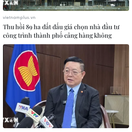
phẩm chọn lọc của Tổng Tư lệnh
Fidel Castro Ruz
vietnamplus.vn
05/08/2026 10:10
Thu hồi 89 ha đất đấu giá chọn nhà đầu tư
công trình thành phố cảng hàng không
Đưa tranh AI vào nhóm nguy cơ cần
ngăn chặn để bảo vệ di sản nghề làm
tranh Đông Hồ
05/08/2026 08:38
Sẵn sàng cho Lễ hội Việt Nam-Hàn
Quốc thành phố Đà Nẵng 2026
05/08/2026 07:46
Nghệ thuật Xòe Thái: Từ thực hành