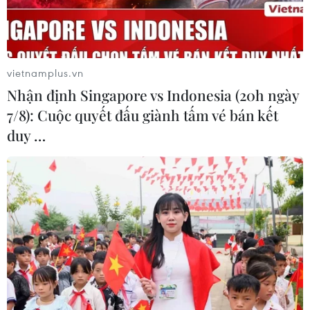
Hà Nội đã không ngừng lớn mạnh, trở thành một Thủ
đô văn minh, hiện đại, là động lực phát triển của vùng
Đồng bằng sông Hồng và cả nước.
vietnamplus.vn
Nhận định Singapore vs Indonesia (20h ngày
7/8): Cuộc quyết đấu giành tấm vé bán kết
duy …
Công nghiệp, thương mại