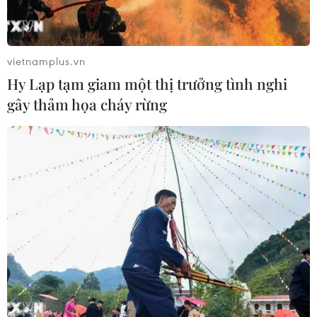
vietnamplus.vn
Hy Lạp tạm giam một thị trưởng tình nghi
gây thảm họa cháy rừng
TIN CÙNG CHUYÊN MỤC
Phim Việt tham dự Liên hoan phim
ASEAN 2026 tại Hong Kong
07/08/2026 15:44
Khai mạc Lễ hội Việt Nam - Hàn
Quốc 2026 rực rỡ sắc màu văn hóa