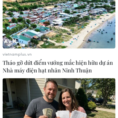
#Mở rộng địa giới hành chính
#Thủ đô Hà Nội
#Sở Văn hóa và Thể thao Hà Nội
#Thăng Long-Hà Nội
TP. Hà Nội
vietnamplus.vn
Tháo gỡ dứt điểm vướng mắc hiện hữu dự án
Nhà máy điện hạt nhân Ninh Thuận
Theo dõi VietnamPlus
TIN LIÊN QUAN