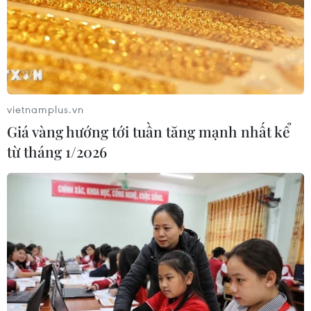
Chủ tịch Quốc hội Thái Lan dự khai
mạc Triển lãm 50 năm quan hệ ngoại
giao Việt Nam-Thái Lan
06/08/2026 05:48
vietnamplus.vn
Hà Nội: 'Đánh thức' di sản văn hóa,
Giá vàng hướng tới tuần tăng mạnh nhất kể
mở đường cho sáng tạo
từ tháng 1/2026
06/08/2026 04:25
Quảng Trị bảo tồn di tích và hệ thống
mạch nước ngầm ở 14 giếng cổ xã
Cồn Tiên
06/08/2026 03:01