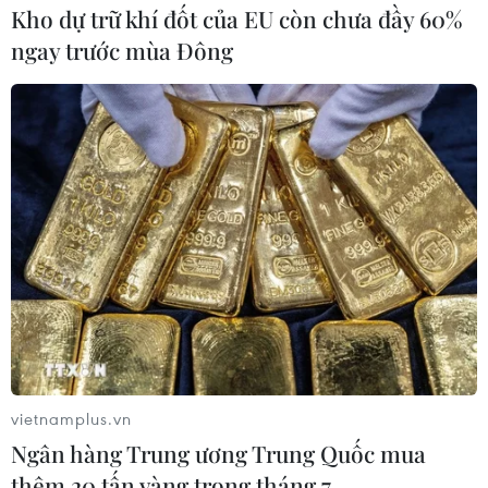
Kho dự trữ khí đốt của EU còn chưa đầy 60%
ngay trước mùa Đông
15 năm mở rộng địa giới: Hà
Nội đóng góp lớn vào tăng trưởng cả nước
01/08/2023 03:04
So với Vùng Kinh tế trọng điểm Bắc Bộ và cả nước, mặc
dù Hà Nội lần lượt chỉ bằng 21,2% và 1% về diện tích;
41,7% và 8,1% về dân số nhưng đóng góp 47,46% và
12,59% về GRDP.
vietnamplus.vn
Ngân hàng Trung ương Trung Quốc mua
thêm 20 tấn vàng trong tháng 7