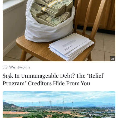
Chặng đường 15 năm qua không dài so với lịch
sử phát triển của Thủ đô và đất nước, nhưng là
một giai đoạn đặc biệt quan trọng trong tạo
dựng thế và lực mới cho Thăng Long-Hà Nội.
Triển lãm diễn ra đến ngày 7/8./.
(TTXVN/Vietnam+)
JG Wentworth
$15k In Unmanageable Debt? The "Relief
Program" Creditors Hide From You