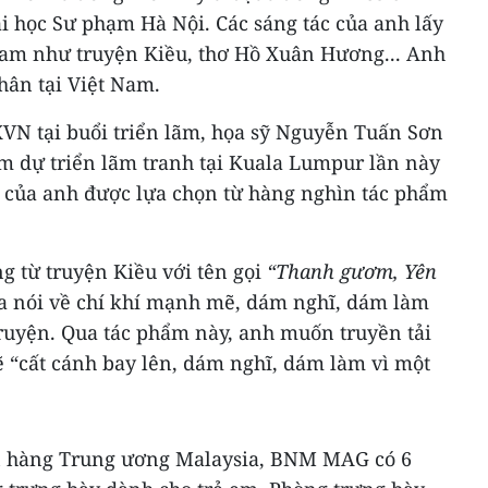
 học Sư phạm Hà Nội. Các sáng tác của anh lấy
Nam như truyện Kiều, thơ Hồ Xuân Hương... Anh
nhân tại Việt Nam.
XVN tại buổi triển lãm, họa sỹ Nguyễn Tuấn Sơn
am dự triển lãm tranh tại Kuala Lumpur lần này
 của anh được lựa chọn từ hàng nghìn tác phẩm
g từ truyện Kiều với tên gọi
“Thanh gươm, Yên
 nói về chí khí mạnh mẽ, dám nghĩ, dám làm
truyện. Qua tác phẩm này, anh muốn truyền tải
ẽ “cất cánh bay lên, dám nghĩ, dám làm vì một
ân hàng Trung ương Malaysia, BNM MAG có 6