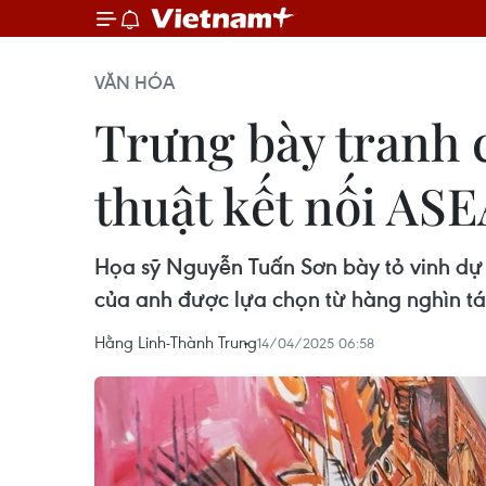
VĂN HÓA
Trưng bày tranh c
thuật kết nối AS
Họa sỹ Nguyễn Tuấn Sơn bày tỏ vinh dự 
của anh được lựa chọn từ hàng nghìn t
Hằng Linh-Thành Trung
14/04/2025 06:58