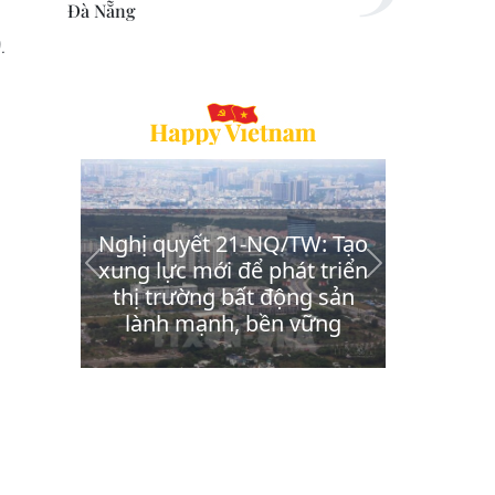
Đà Nẵng
.