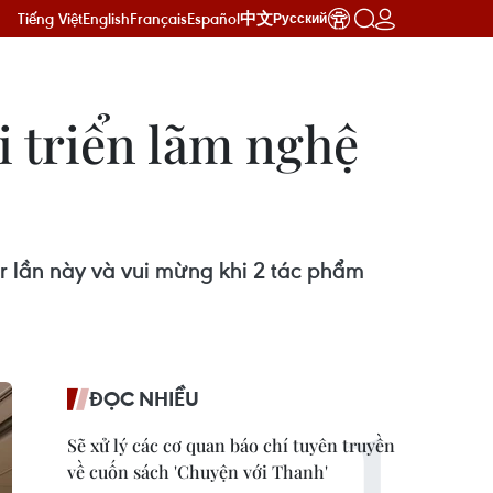
Tiếng Việt
English
Français
Español
中文
Русский
i triển lãm nghệ
r lần này và vui mừng khi 2 tác phẩm
ĐỌC NHIỀU
Sẽ xử lý các cơ quan báo chí tuyên truyền
về cuốn sách 'Chuyện với Thanh'