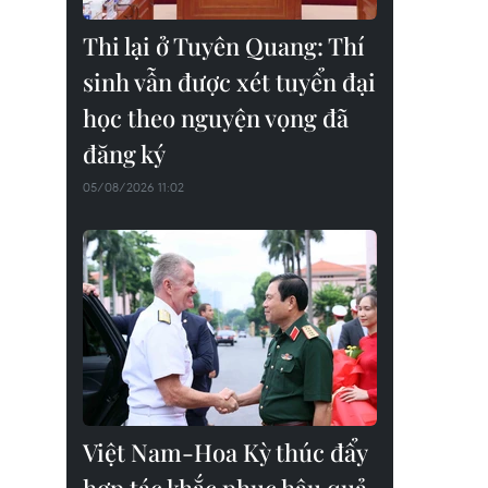
Thi lại ở Tuyên Quang: Thí
sinh vẫn được xét tuyển đại
học theo nguyện vọng đã
đăng ký
05/08/2026 11:02
Việt Nam-Hoa Kỳ thúc đẩy