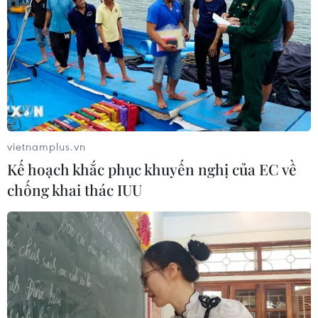
vietnamplus.vn
Kế hoạch khắc phục khuyến nghị của EC về
chống khai thác IUU