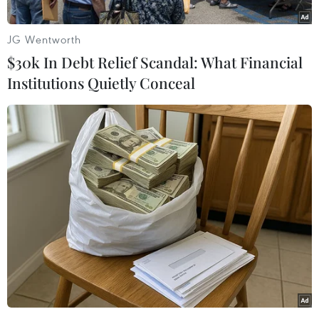
Quốc.
Những người nhập cảnh Trung Quốc có kết quả
JG Wentworth
xét nghiệm axit nucleic âm tính trong vòng 48
$30k In Debt Relief Scandal: What Financial
giờ trước khi khởi hành có thể đến Trung Quốc
Institutions Quietly Conceal
và điền kết quả vào phiếu khai báo sức khỏe hải
quan, không cần xin mã sức khỏe tại Đại sứ
quán hoặc Tổng lãnh sự quán của Trung Quốc
tại các nước.
Những trường hợp nếu có kết quả dương tính
cần đợi đến khi có kết quả âm tính mới đến
Trung Quốc.
Nhà chức trách cũng hủy bỏ yêu cầu xét nghiệm
axit nucleic và cách ly tập trung đối với tất cả
các trường hợp nhập cảnh vào Trung Quốc.