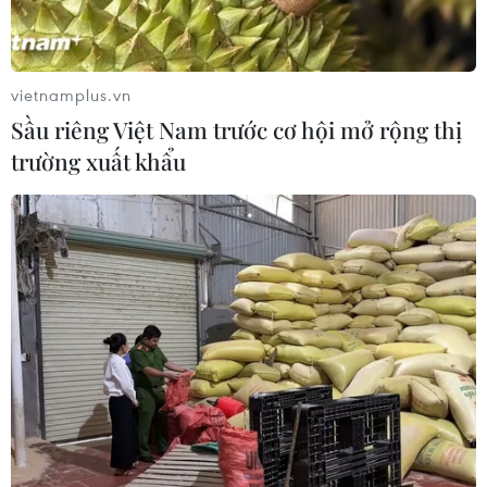
Xem thêm
vietnamplus.vn
Sầu riêng Việt Nam trước cơ hội mở rộng thị
trường xuất khẩu
CƠ QUAN CHỦ QUẢN: THÔNG TẤN XÃ VIỆT NAM
Tổng Biên tập: TRẦN TIẾN DUẨN
Phó Tổng Biên tập: NGUYỄN THỊ TÁM, KHÚC THANH
THỦY
Sở hữu trí tuệ
Quy định sử dụng
RSS
Hỗ trợ
Ngôn ngữ
TTXVN