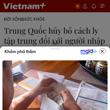
ĐỜI SỐNG
SỨC KHỎE
Trung Quốc hủy bỏ cách ly
tập trung đối với người nhập
cảnh
Khám phá thêm
27/12/2022 03:53
Theo Cơ quan kiểm soát và phòng ngừa dịch
COVID-19, những trường hợp có khai báo sức khỏe
bình thường và không có dấu hiệu bất thường
trong quá trình kiểm dịch sẽ được phép nhập cảnh.