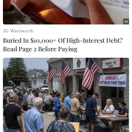
JG Wentworth
Buried In $10,000+ Of High-Interest Debt?
Read Page 2 Before Paying
Nhân viên y tế lấy mẫu xét nghiệm COVID-19 cho người dân tại
Quý Châu, Trung Quốc. (Ảnh: AFP/TTXVN)
Ngày 26/12, Cơ quan kiểm soát và phòng ngừa
dịch COVID-19 của Chính phủ Trung Quốc đã
ban hành quy định mới về việc tối ưu hóa công
tác quản lý đối với người nhập cảnh Trung