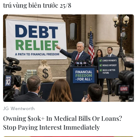
Trung Quốc từng bước khôi phục hoạt động xuất
trú vùng biên trước 25/8
nhập cảnh đối với hành khách tại các cảng biển
và cửa khẩu trên bộ; căn cứ vào tình hình dịch
bệnh quốc tế và năng lực đảm bảo dịch vụ trên
các mặt, khôi phục có trật tự hoạt động cho
người Trung Quốc đi du lịch nước ngoài./.
(Vietnam+)
JG Wentworth
Owning $10k+ In Medical Bills Or Loans?
Stop Paying Interest Immediately