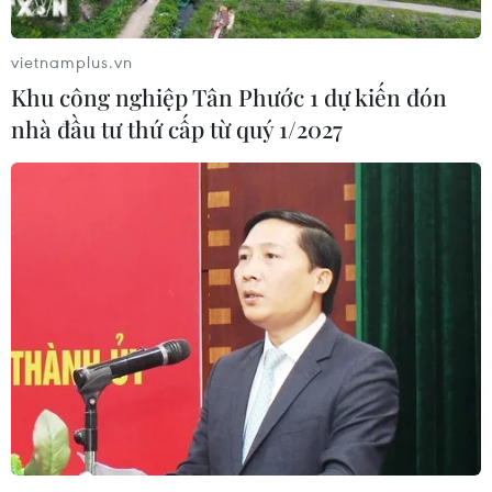
vietnamplus.vn
Khu công nghiệp Tân Phước 1 dự kiến đón
nhà đầu tư thứ cấp từ quý 1/2027
Trung Quốc thay đổi lớn trong chính sách
ứng phó với COVID-19
26/12/2022 23:26
Trung Quốc đổi tên thuật ngữ tiếng Trung cho COVID-19
từ "viêm phổi do virus corona mới" thành "nhiễm virus
corona chủng mới," đồng thời hạ cấp quản lý dịch
COVID-19 từ loại A xuống loại B.