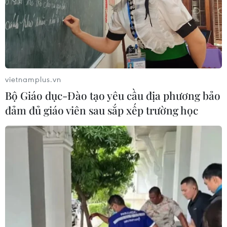
vietnamplus.vn
Bộ Giáo dục-Đào tạo yêu cầu địa phương bảo
TIN CÙNG CHUYÊN MỤC
đảm đủ giáo viên sau sắp xếp trường học
Dogo Onsen - suối nước nóng hơn
3.000 năm tuổi và những giá trị sức
khỏe
10/08/2026 05:31
Mexico phát triển trò chơi
điện tử hỗ trợ phục hồi chức năng