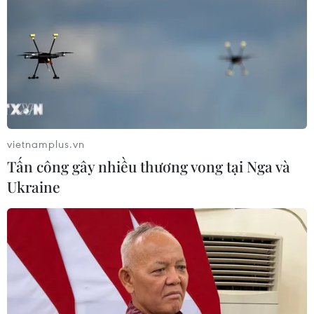
và Ngăn ngừa Dịch bệnh (CDC) Trung Quốc công bố
để làm số liệu tham khảo và nghiên cứu.
vietnamplus.vn
Tấn công gây nhiều thương vong tại Nga và
Ukraine
Trung Quốc tăng sản lượng vật tư y tế