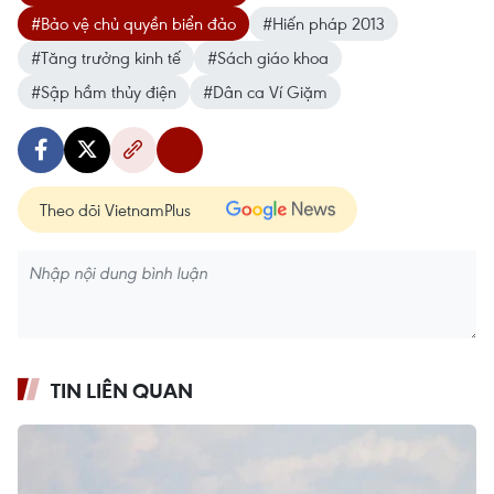
#Bảo vệ chủ quyền biển đảo
#Hiến pháp 2013
#Tăng trưởng kinh tế
#Sách giáo khoa
#Sập hầm thủy điện
#Dân ca Ví Giặm
Theo dõi VietnamPlus
TIN LIÊN QUAN