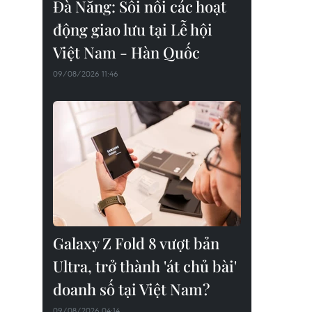
Đà Nẵng: Sôi nổi các hoạt
động giao lưu tại Lễ hội
Việt Nam - Hàn Quốc
09/08/2026 11:46
Galaxy Z Fold 8 vượt bản
Ultra, trở thành 'át chủ bài'
doanh số tại Việt Nam?
09/08/2026 04:14