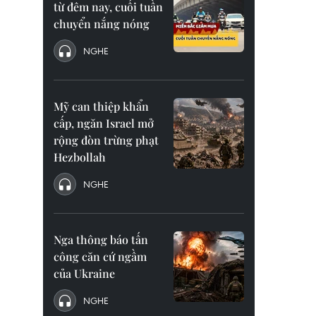
từ đêm nay, cuối tuần
chuyển nắng nóng
NGHE
Mỹ can thiệp khẩn
cấp, ngăn Israel mở
rộng đòn trừng phạt
Hezbollah
NGHE
Nga thông báo tấn
công căn cứ ngầm
của Ukraine
NGHE