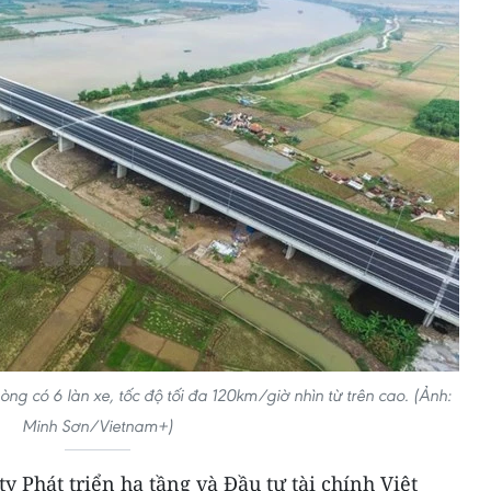
g có 6 làn xe, tốc độ tối đa 120km/giờ nhìn từ trên cao. (Ảnh:
Minh Sơn/Vietnam+)
y Phát triển hạ tầng và Đầu tư tài chính Việt