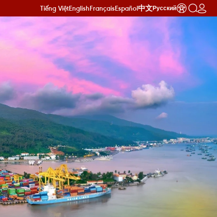
Tiếng Việt
English
Français
Español
中文
Русский