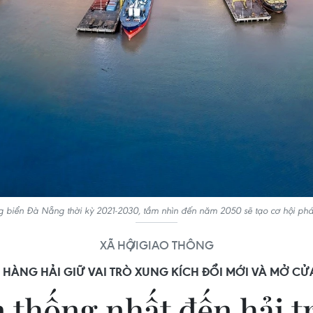
ng biển Đà Nẵng thời kỳ 2021-2030, tầm nhìn đến năm 2050 sẽ tạo cơ hội phá
XÃ HỘI
GIAO THÔNG
 HÀNG HẢI GIỮ VAI TRÒ XUNG KÍCH ĐỔI MỚI VÀ MỞ CỬ
 thống nhất đến hải 