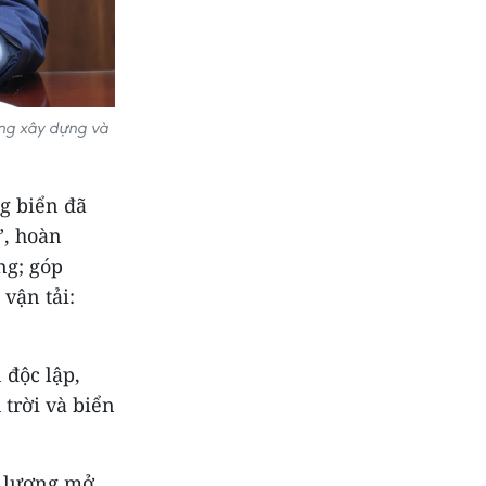
ng xây dựng và
g biển đã
”, hoàn
ng; góp
vận tải:
 độc lập,
 trời và biển
c lượng mở