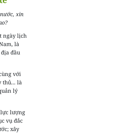
 nước, xin
ao?
 ngày lịch
 Nam, là
 địa đầu
cùng với
thủ... là
quản lý
 lực lượng
ục vụ đắc
ước; xây