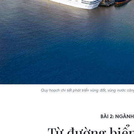
Quy hoạch chi tiết phát triển vùng đất, vùng nước cả
BÀI 2: NGÀNH
Từ đường biển