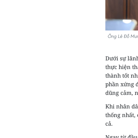
Ông Lê Đỗ Mườ
Dưới sự lãn
thực hiện t
thành tốt nh
phần xứng đ
dũng cảm, n
Khi nhân dâ
thống nhất, 
cả.
Ngay từ đầu