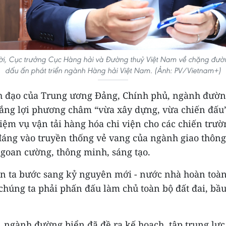
i, Cục trưởng Cục Hàng hải và Đường thuỷ Việt Nam về chặng đườ
dấu ấn phát triển ngành Hàng hải Việt Nam. (Ảnh: PV/Vietnam+)
h đạo của Trung ương Đảng, Chính phủ, ngành đườn
hắng lợi phương châm “vừa xây dựng, vừa chiến đấu
iệm vụ vận tải hàng hóa chi viện cho các chiến trườ
áng vào truyền thống vẻ vang của ngành giao thông 
goan cường, thông minh, sáng tạo.
n ta bước sang kỷ nguyên mới - nước nhà hoàn toàn
chúng ta phải phấn đấu làm chủ toàn bộ đất đai, bầu
, ngành đường biển đã đề ra kế hoạch, tập trung lự