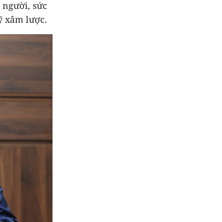
 người, sức
ỹ xâm lược.