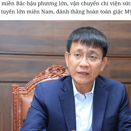
 miền Bắc-hậu phương lớn, vận chuyển chi viện sức
n tuyến lớn miền Nam, đánh thắng hoàn toàn giặc M