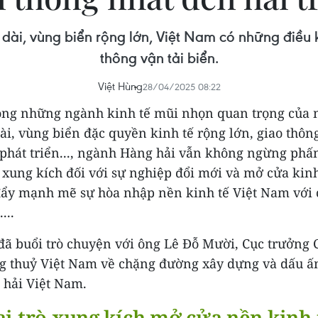
 dài, vùng biển rộng lớn, Việt Nam có những điều k
thông vận tải biển.
Việt Hùng
28/04/2025 08:22
ong những ngành kinh tế mũi nhọn quan trọng của 
ài, vùng biển đặc quyền kinh tế rộng lớn, giao thông
phát triển..., ngành Hàng hải vẫn không ngừng phấ
 xung kích đối với sự nghiệp đổi mới và mở cửa kinh
đẩy mạnh mẽ sự hòa nhập nền kinh tế Việt Nam với
...
đã buổi trò chuyện với ông Lê Đỗ Mười, Cục trưởng
g thuỷ Việt Nam về chặng đường xây dựng và dấu ấn
hải Việt Nam.
ai trò xung kích mở cửa nền kinh 