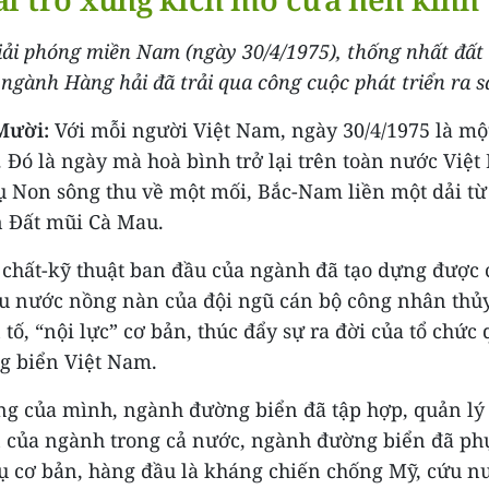
iải phóng miền Nam (ngày 30/4/1975), thống nhất đất
 ngành Hàng hải đã trải qua công cuộc phát triển ra s
Mười:
Với mỗi người Việt Nam, ngày 30/4/1975 là một
. Đó là ngày mà hoà bình trở lại trên toàn nước Việt
ụ Non sông thu về một mối, Bắc-Nam liền một dải từ
 Đất mũi Cà Mau.
t chất-kỹ thuật ban đầu của ngành đã tạo dựng được 
u nước nồng nàn của đội ngũ cán bộ công nhân thủy 
ố, “nội lực” cơ bản, thúc đẩy sự ra đời của tổ chức 
 biển Việt Nam.
ng của mình, ngành đường biển đã tập hợp, quản lý
của ngành trong cả nước, ngành đường biển đã ph
ụ cơ bản, hàng đầu là kháng chiến chống Mỹ, cứu n