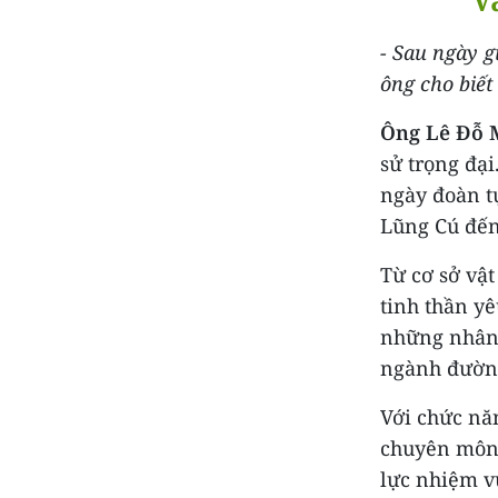
- Sau ngày g
ông cho biết
Ông Lê Đỗ 
sử trọng đại
ngày đoàn t
Lũng Cú đến
Từ cơ sở vậ
tinh thần yê
những nhân t
ngành đường
Với chức nă
chuyên môn 
lực nhiệm v