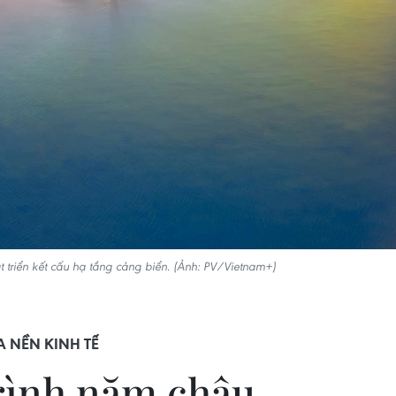
t triển kết cấu hạ tầng cảng biển. (Ảnh: PV/Vietnam+)
A NỀN KINH TẾ
trình năm châu