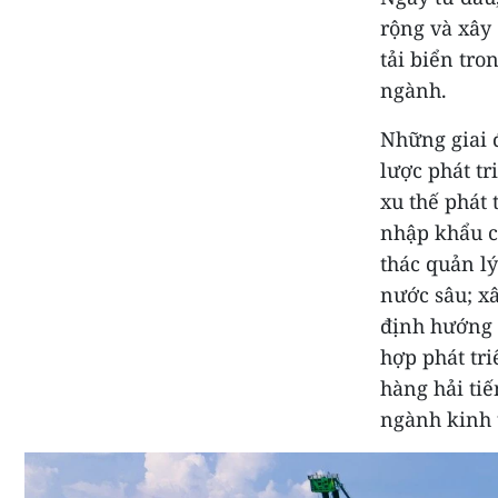
rộng và xây
tải biển tr
ngành.
Những giai 
lược phát tr
xu thế phát 
nhập khẩu củ
thác quản l
nước sâu; x
định hướng 
hợp phát tri
hàng hải ti
ngành kinh 