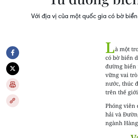
Với địa vị của một quốc gia có bờ biển
L
à một tr
có bờ biển d
đường biển 
vững vai trò
nước, thúc 
trên thế giới.
Phóng viên 
hải và Đườn
ngành Hàng 
V