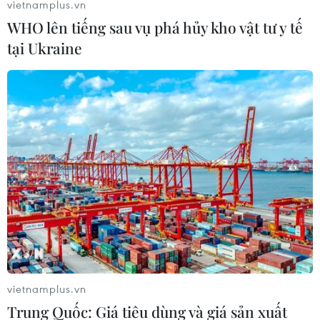
vietnamplus.vn
WHO lên tiếng sau vụ phá hủy kho vật tư y tế
tại Ukraine
#Cảng quốc tế cần giờ
#vimc
#hàng hải
#vận tải biển
#cảng biển
vietnamplus.vn
Trung Quốc: Giá tiêu dùng và giá sản xuất