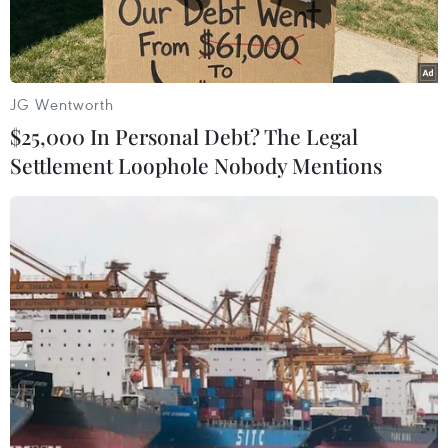
JG Wentworth
$25,000 In Personal Debt? The Legal
Settlement Loophole Nobody Mentions
Cảng biển và vận tải biển vẫn là trụ cột cốt lõi trong hoạt động
sản xuất kinh doanh của Tổng công ty Hàng hải Việt Nam.
(Ảnh: PV/Vietnam+)
Tổng công ty Hàng hải Việt Nam (VIMC) luôn
tìm kiếm và tạo động lực tăng trưởng mới trên
cơ sở hệ sinh thái cảng biển-vận tải biển-