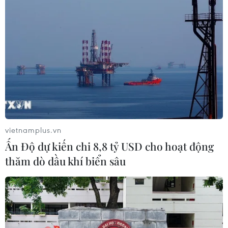
Đại sứ Deirdre Ní Fhallúin: Cột mốc lịch sử trong
quan hệ Ireland-Việt Nam
TIN LIÊN QUAN
vietnamplus.vn
Ấn Độ dự kiến chi 8,8 tỷ USD cho hoạt động
thăm dò dầu khí biển sâu