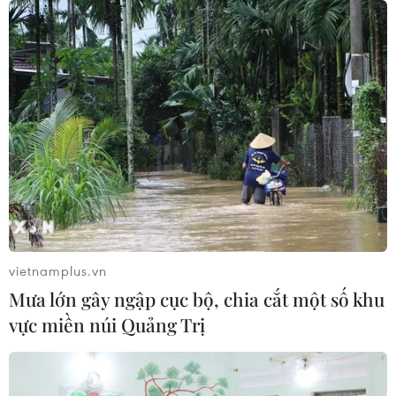
vietnamplus.vn
Mưa lớn gây ngập cục bộ, chia cắt một số khu
vực miền núi Quảng Trị