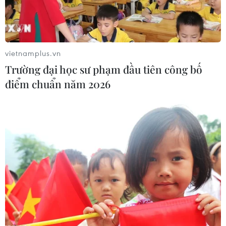
Teus).
vietnamplus.vn
Trường đại học sư phạm đầu tiên công bố
điểm chuẩn năm 2026
Phối cảnh Cảng trung chuyển quốc tế Cần Giờ.
“Đây là sứ mệnh của VIMC để đưa ngành Hàng
hải nâng tầm cạnh tranh quốc gia; các hoạt
động dịch vụ đổi mới không còn dịch vụ truyền
thống ít giá trị, kết nối chuỗi trong hệ sinh thái