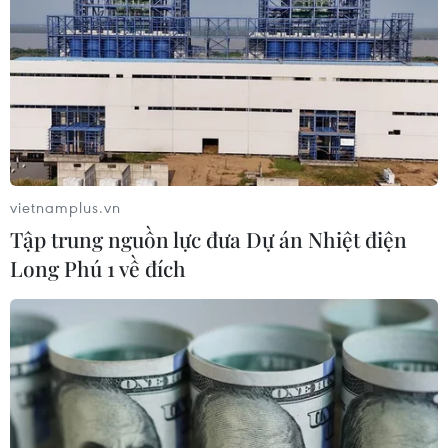
vietnamplus.vn
Tập trung nguồn lực đưa Dự án Nhiệt điện
Long Phú 1 về đích
TIN CÙNG CHUYÊN MỤC
Ngành đường sắt hướng tới mục tiêu
1.500 container vận tải liên vận
Trung Quốc