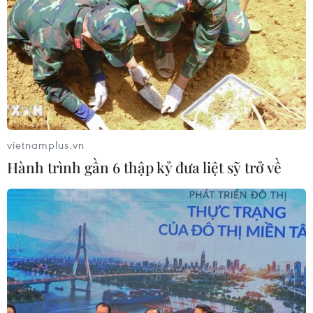
án kết nối vùng, sân bay Long Thành
06/08/2026 15:07
Sẽ thi công đồng loạt Dự án cao tốc
Vinh-Thanh Thủy trong tháng 9
06/08/2026 12:25
vietnamplus.vn
Hành trình gần 6 thập kỷ đưa liệt sỹ trở về
Chưa đầu tư mở rộng Quốc lộ 1 đoạn
Bạc Liêu-Cà Mau giai đoạn 2026-
2030
06/08/2026 12:24
Tuyên Quang khẩn trương khắc
phục sạt lở trên các tuyến giao thông