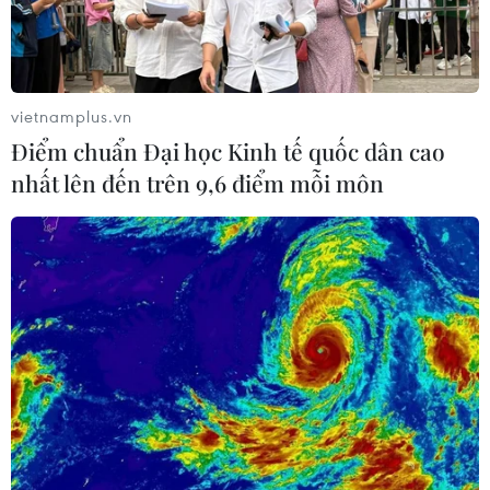
vietnamplus.vn
Điểm chuẩn Đại học Kinh tế quốc dân cao
nhất lên đến trên 9,6 điểm mỗi môn
Lập liên doanh khai thác bến container số
3, 4 Cảng biển quốc tế Hải Phòng
05/07/2024 12:23
Tổng công ty Hàng hải Việt Nam đang hợp tác với các
tập đoàn hàng hải hàng đầu thế giới để tạo ra bước