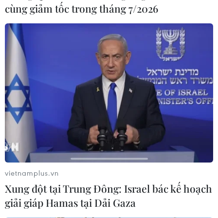
cùng giảm tốc trong tháng 7/2026
Theo dõi VietnamPlus
DỰ BÁO TRIỂN VỌNG NĂM 2025
Quảng Ninh: Công nghiệp, thương mại đóng
góp tích cực cho tăng trưởng kinh tế
Tăng trưởng tích cực từ thị trường trong nước:
Lực đẩy mới cho ngành thép
ADB nâng dự báo tăng trưởng kinh tế Việt Nam
năm nay lên 6,7%
vietnamplus.vn
Xung đột tại Trung Đông: Israel bác kế hoạch
Dệt may Việt Nam: Vượt thách thức, nắm bắt
giải giáp Hamas tại Dải Gaza
cơ hội để duy trì đà tăng trưởng