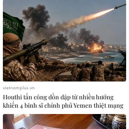
đây là dự án có quy mô lớn được kỳ vọng sẽ trở
thành trung tâm trung chuyển quốc tế của
Thành phố Hồ Chí Minh và khu vực, thu hút các
hãng tàu, hãng vận tải, chủ hàng, doanh nghiệp
kinh doanh dịch vụ logistics trong và ngoài
nước, tham gia vào chuỗi cung ứng vận tải thế
giới và hiện thực hóa mục tiêu đưa Việt Nam trở
thành vị trí chiến lược trên bản đồ hàng hải
quốc tế.
vietnamplus.vn
Houthi tấn công dồn dập từ nhiều hướng
khiến 4 binh sĩ chính phủ Yemen thiệt mạng