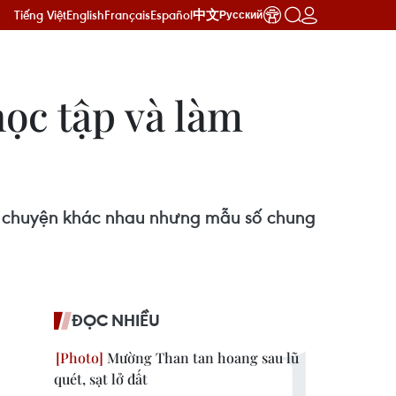
Tiếng Việt
English
Français
Español
中文
Русский
ọc tập và làm
u chuyện khác nhau nhưng mẫu số chung
ĐỌC NHIỀU
Mường Than tan hoang sau lũ
quét, sạt lở đất