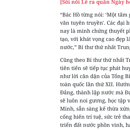
[Sôi nổi Lễ ra quân Ngày h
“Bác Hồ từng nói: ‘Một tấm 
văn tuyên truyền'. Các đại 
nay là minh chứng thuyết ph
tạo, với khát vọng cao đẹp l
nước,” Bí thư thứ nhất Trun
Cũng theo Bí thư thứ nhất 
tiên tiến sẽ tiếp tục phát 
như lời căn dặn của Tổng B
toàn quốc lần thứ XII. Hướ
Đảng, thành lập nước mà Đại
sẽ luôn noi gương, học tập 
Minh, sẵn sàng kế thừa xứn
cống hiến trí tuệ, sức trẻ 
triển đất nước phồn vinh, 