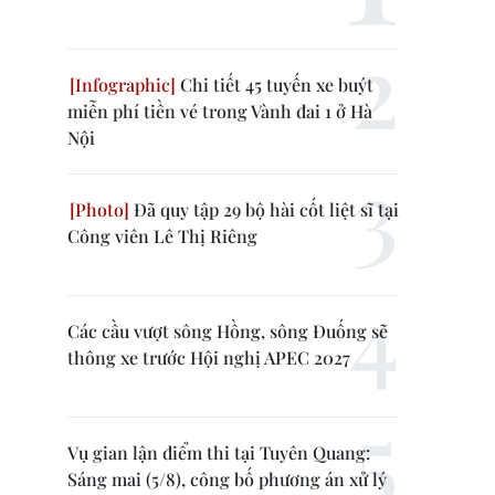
Chi tiết 45 tuyến xe buýt
miễn phí tiền vé trong Vành đai 1 ở Hà
Nội
Đã quy tập 29 bộ hài cốt liệt sĩ tại
Công viên Lê Thị Riêng
Các cầu vượt sông Hồng, sông Đuống sẽ
thông xe trước Hội nghị APEC 2027
Vụ gian lận điểm thi tại Tuyên Quang:
Sáng mai (5/8), công bố phương án xử lý