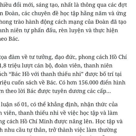
hiều đổi mới, sáng tạo, nhất là thông qua các đợt
oàn Đoàn, các chuyên đề học tập hằng năm và ứng
phong trào hành động cách mạng của Đoàn đã tạo
anh niên tự phấn đấu, rèn luyện và thực hiện
heo Bác.
tọa đàm về tư tưởng, đạo đức, phong cách Hồ Chí
,8 triệu lượt cán bộ, đoàn viên, thanh niên
ch “Bác Hồ với thanh thiếu nhi” được bố trí tại
triệu cuốn sách về Bác. Có hơn 156.000 điển hình
làm theo lời Bác được tuyên dương các cấp…
 luận số 01, có thể khẳng định, nhận thức của
 viên, thanh thiếu nhi về việc học tập và làm
ong cách Hồ Chí Minh được nâng lên. Học tập và
nh nhu cầu tự thân, trở thành việc làm thường