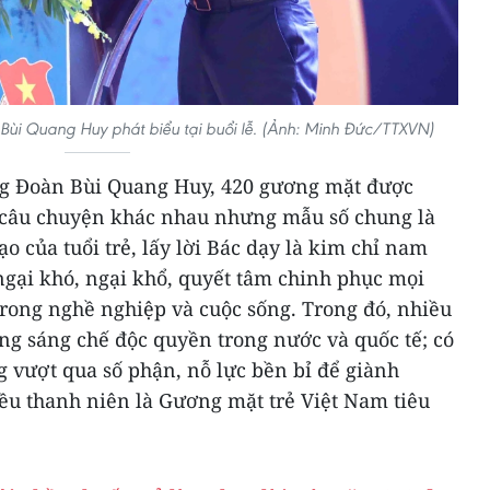
 Bùi Quang Huy phát biểu tại buổi lễ. (Ảnh: Minh Đức/TTXVN)
ng Đoàn Bùi Quang Huy, 420 gương mặt được
 câu chuyện khác nhau nhưng mẫu số chung là
o của tuổi trẻ, lấy lời Bác dạy là kim chỉ nam
gại khó, ngại khổ, quyết tâm chinh phục mọi
 trong nghề nghiệp và cuộc sống. Trong đó, nhiều
ng sáng chế độc quyền trong nước và quốc tế; có
 vượt qua số phận, nỗ lực bền bỉ để giành
iều thanh niên là Gương mặt trẻ Việt Nam tiêu