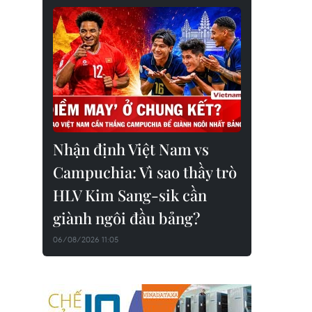
Nhận định Việt Nam vs
Campuchia: Vì sao thầy trò
HLV Kim Sang-sik cần
giành ngôi đầu bảng?
06/08/2026 11:05