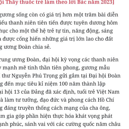
ội Thầy thuốc trẻ làm theo lời Bác năm 2023]
gương sống còn có giá trị hơn một trăm bài diễn
biểu thanh niên tiên tiến được tuyên dương hôm
ục cho một thế hệ trẻ tự tin, năng động, sáng
à được cống hiến những giá trị lớn lao cho đất
g ương Đoàn chia sẻ.
Trung ương Đoàn, đại hội kỳ vọng các thanh niên
huy mạnh mẽ tinh thần tiên phong, gương mẫu
í thư Nguyễn Phú Trọng gửi gắm tại Đại hội Đoàn
ng đến mục tiêu kỉ niệm 100 năm thành lập
 hội 13 của Đảng đã xác định, tuổi trẻ Việt Nam
và làm tư tưởng, đạo đức và phong cách Hồ Chí
g đáng truyền thống cách mạng của cha ông,
tham gia góp phần hiện thực hóa khát vọng phát
hạnh phúc, sánh vai với các cường quốc năm châu