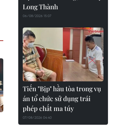
Long Thành
06/08/2026 15:07
Tiến "Bịp" hầu tòa trong vụ
án tổ chức sử dụng trái
phép chất ma túy
07/08/2026 04:40