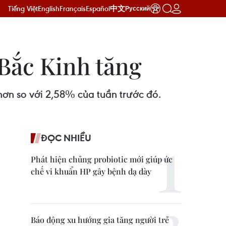
Tiếng Việt
English
Français
Español
中文
Русский
 Bắc Kinh tăng
 hơn so với 2,58% của tuần trước đó.
ĐỌC NHIỀU
Phát hiện chủng probiotic mới giúp ức
chế vi khuẩn HP gây bệnh dạ dày
Báo động xu hướng gia tăng người trẻ