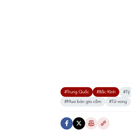
#Trung Quốc
#Bắc Kinh
#Tỷ
#Mua bán gia cầm
#Tử vong