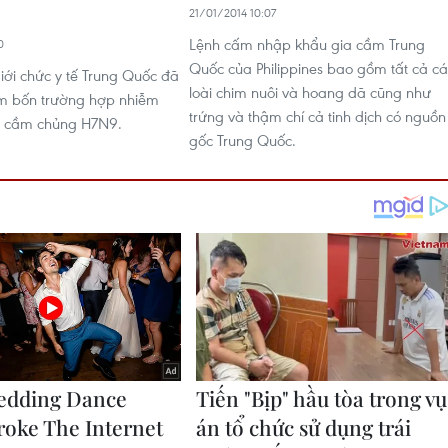
21/01/2014 10:07
Lệnh cấm nhập khẩu gia cầm Trung
0
Quốc của Philippines bao gồm tất cả c
iới chức y tế Trung Quốc đã
loài chim nuôi và hoang dã cũng như
êm bốn trường hợp nhiễm
trứng và thậm chí cả tinh dịch có nguồn
ia cầm chủng H7N9.
gốc Trung Quốc.