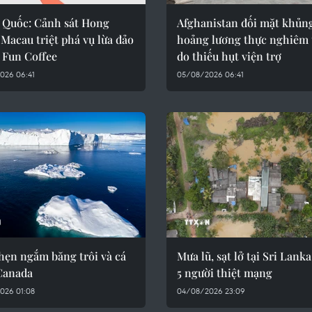
 Quốc: Cảnh sát Hong
Afghanistan đối mặt khủn
Macau triệt phá vụ lừa đảo
hoảng lương thực nghiêm 
 Fun Coffee
do thiếu hụt viện trợ
026 06:41
05/08/2026 06:41
hẹn ngắm băng trôi và cá
Mưa lũ, sạt lở tại Sri Lank
 Canada
5 người thiệt mạng
026 01:08
04/08/2026 23:09