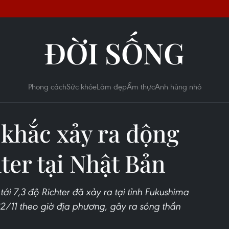
ĐỜI SỐNG
Phong cách
Sức khỏe
Làm đẹp
Ẩm thực
Anh hùng nhỏ
khắc xảy ra động
hter tại Nhật Bản
ới 7,3 độ Richter đã xảy ra tại tỉnh Fukushima
/11 theo giờ địa phương, gây ra sóng thần