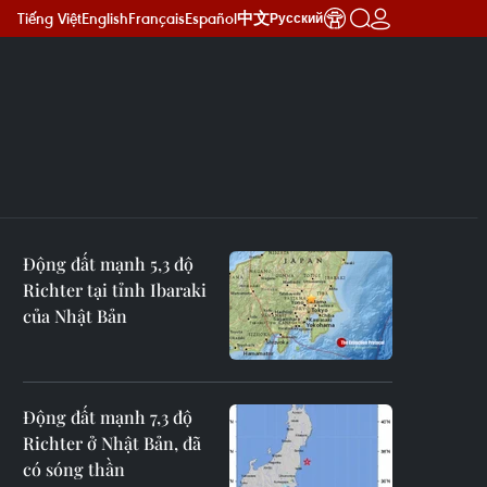
Tiếng Việt
English
Français
Español
中文
Русский
Động đất mạnh 5,3 độ
Richter tại tỉnh Ibaraki
của Nhật Bản
Động đất mạnh 7,3 độ
Richter ở Nhật Bản, đã
có sóng thần