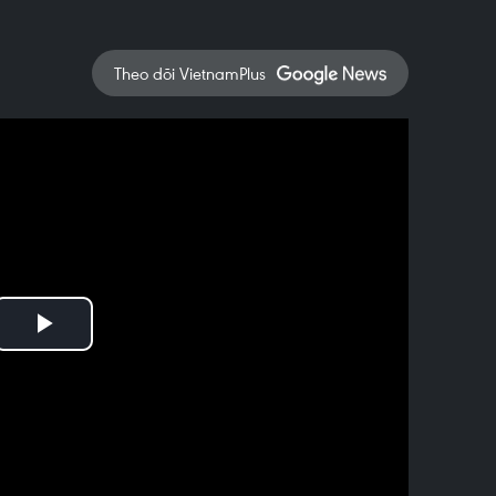
Theo dõi VietnamPlus
Play
Video