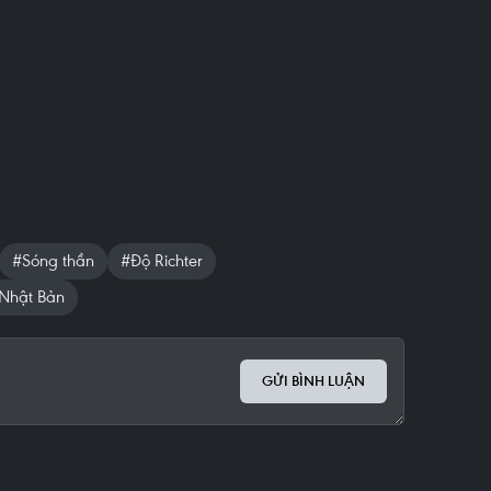
#Sóng thần
#Độ Richter
Nhật Bản
GỬI BÌNH LUẬN