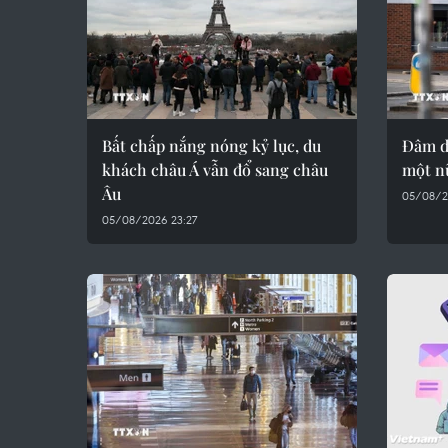
Bất chấp nắng nóng kỷ lục, du
Đâm d
khách châu Á vẫn đổ sang châu
một nữ
Âu
05/08/2
05/08/2026 23:27