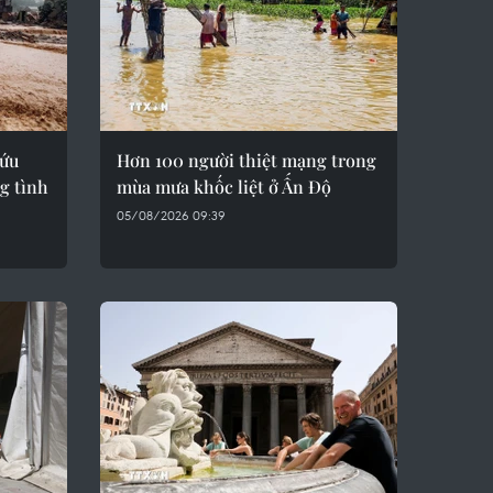
cứu
Hơn 100 người thiệt mạng trong
g tình
mùa mưa khốc liệt ở Ấn Độ
05/08/2026 09:39