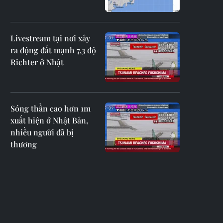
Livestream tại nơi xảy
ra động đất mạnh 7,3 độ
Richter ở Nhật
Sóng thần cao hơn 1m
xuất hiện ở Nhật Bản,
nhiều người đã bị
thương