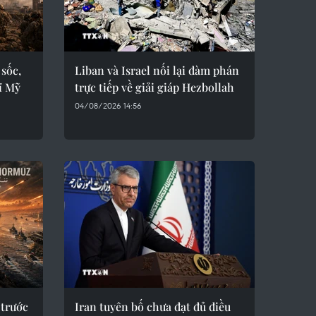
 sốc,
Liban và Israel nối lại đàm phán
ĩ Mỹ
trực tiếp về giải giáp Hezbollah
04/08/2026 14:56
 trước
Iran tuyên bố chưa đạt đủ điều