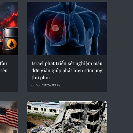
Tàu
Israel phát triển xét nghiệm máu
trên
đơn giản giúp phát hiện sớm ung
thư phổi
05/08/2026 03:42