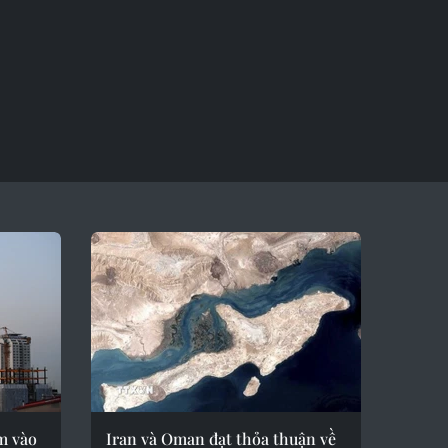
m vào
Iran và Oman đạt thỏa thuận về