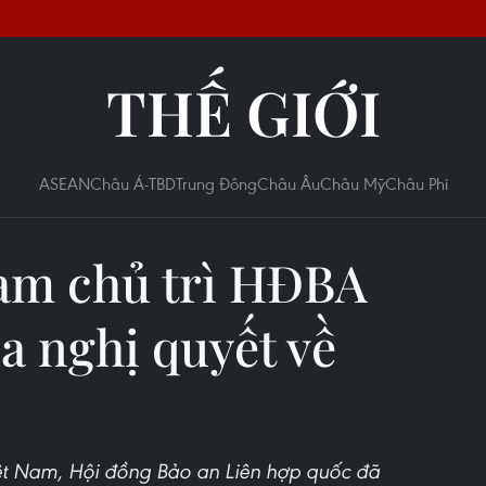
THẾ GIỚI
ASEAN
Châu Á-TBD
Trung Đông
Châu Âu
Châu Mỹ
Châu Phi
Nam chủ trì HĐBA
 nghị quyết về
Việt Nam, Hội đồng Bảo an Liên hợp quốc đã