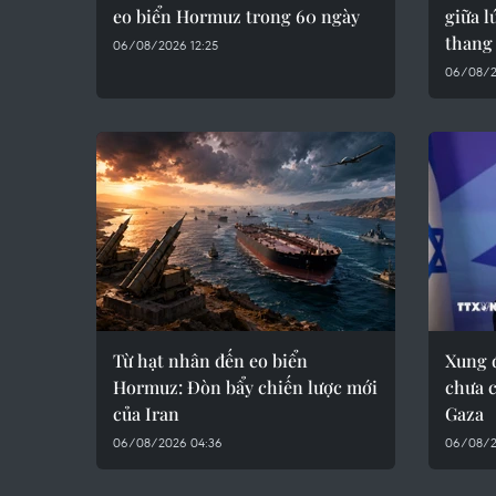
eo biển Hormuz trong 60 ngày
giữa l
thang
06/08/2026 12:25
06/08/20
Từ hạt nhân đến eo biển
Xung đ
Hormuz: Đòn bẩy chiến lược mới
chưa 
của Iran
Gaza
06/08/2026 04:36
06/08/2