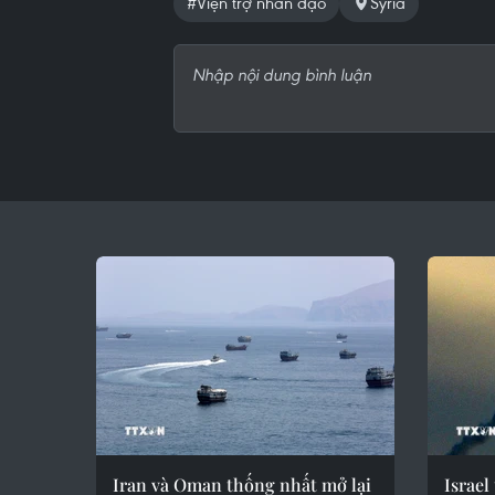
#Viện trợ nhân đạo
Syria
Iran và Oman thống nhất mở lại
Israel