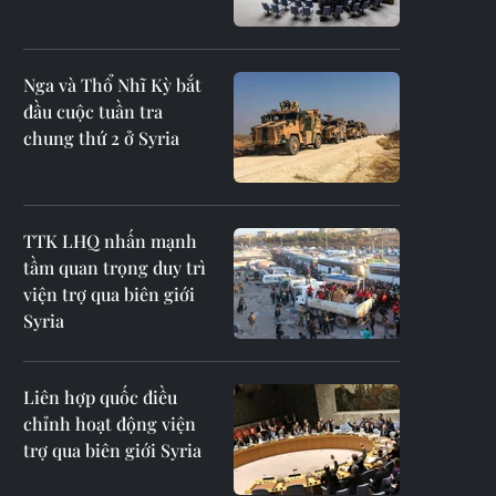
Nga và Thổ Nhĩ Kỳ bắt
đầu cuộc tuần tra
chung thứ 2 ở Syria
TTK LHQ nhấn mạnh
tầm quan trọng duy trì
viện trợ qua biên giới
Syria
Liên hợp quốc điều
chỉnh hoạt động viện
trợ qua biên giới Syria