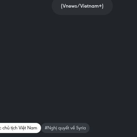
(Vnews/Vietnam+)
 chủ tịch Việt Nam
#Nghị quyết về Syria