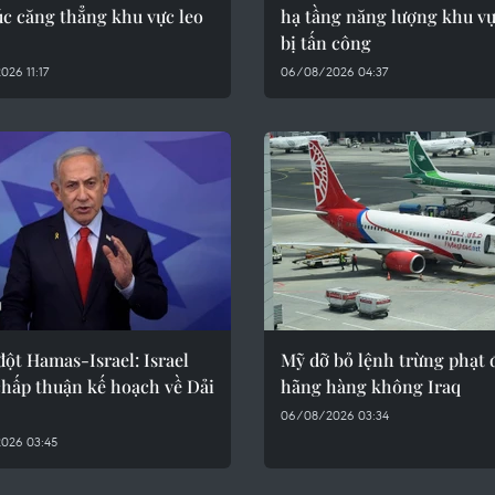
úc căng thẳng khu vực leo
hạ tầng năng lượng khu v
bị tấn công
26 11:17
06/08/2026 04:37
ột Hamas-Israel: Israel
Mỹ dỡ bỏ lệnh trừng phạt đ
chấp thuận kế hoạch về Dải
hãng hàng không Iraq
06/08/2026 03:34
026 03:45