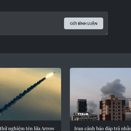
GỬI BÌNH LUẬN
 thử nghiệm tên lửa Arrow
Iran cảnh báo đáp trả nhằ