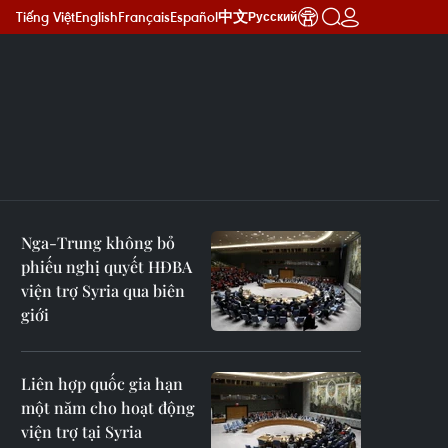
Tiếng Việt
English
Français
Español
中文
Русский
Nga-Trung không bỏ
phiếu nghị quyết HĐBA
viện trợ Syria qua biên
giới
Liên hợp quốc gia hạn
một năm cho hoạt động
viện trợ tại Syria