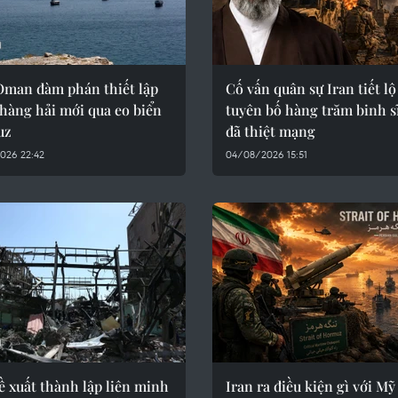
Oman đàm phán thiết lập
Cố vấn quân sự Iran tiết lộ
hàng hải mới qua eo biển
tuyên bố hàng trăm binh s
uz
đã thiệt mạng
026 22:42
04/08/2026 15:51
ề xuất thành lập liên minh
Iran ra điều kiện gì với Mỹ