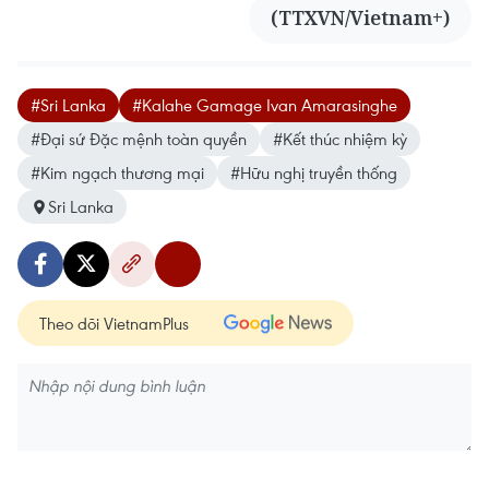
(TTXVN/Vietnam+)
#Sri Lanka
#Kalahe Gamage Ivan Amarasinghe
#Đại sứ Đặc mệnh toàn quyền
#Kết thúc nhiệm kỳ
#Kim ngạch thương mại
#Hữu nghị truyền thống
Sri Lanka
Theo dõi VietnamPlus