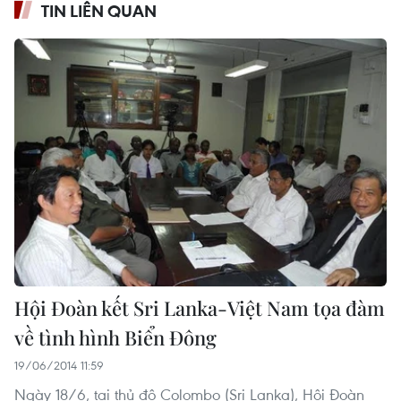
TIN LIÊN QUAN
Hội Đoàn kết Sri Lanka-Việt Nam tọa đàm
về tình hình Biển Đông
19/06/2014 11:59
Ngày 18/6, tại thủ đô Colombo (Sri Lanka), Hội Đoàn