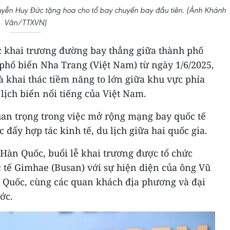
uyễn Huy Đức tặng hoa cho tổ bay chuyến bay đầu tiên. (Ảnh Khánh
Vân/TTXVN)
c khai trương đường bay thẳng giữa thành phố
phố biển Nha Trang (Việt Nam) từ ngày 1/6/2025,
và khai thác tiềm năng to lớn giữa khu vực phía
ịch biển nổi tiếng của Việt Nam.
uan trọng trong việc mở rộng mạng bay quốc tế
 đẩy hợp tác kinh tế, du lịch giữa hai quốc gia.
Hàn Quốc, buổi lễ khai trương được tổ chức
c tế Gimhae (Busan) với sự hiện diện của ông Vũ
n Quốc, cùng các quan khách địa phương và đại
ớc.