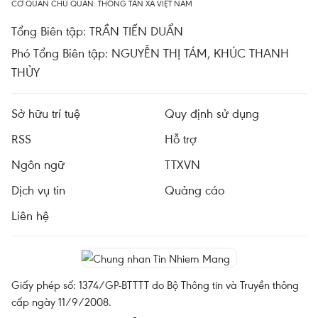
CƠ QUAN CHỦ QUẢN: THÔNG TẤN XÃ VIỆT NAM
Tổng Biên tập: TRẦN TIẾN DUẨN
Phó Tổng Biên tập: NGUYỄN THỊ TÁM, KHÚC THANH
THỦY
Sở hữu trí tuệ
Quy định sử dụng
RSS
Hỗ trợ
Ngôn ngữ
TTXVN
Dịch vụ tin
Quảng cáo
Liên hệ
Giấy phép số: 1374/GP-BTTTT do Bộ Thông tin và Truyền thông
cấp ngày 11/9/2008.