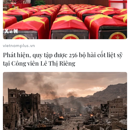
vietnamplus.vn
Phát hiện, quy tập được 256 bộ hài cốt liệt sỹ
tại Công viên Lê Thị Riêng