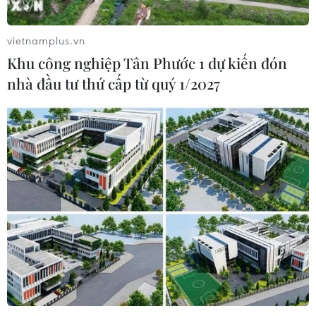
vietnamplus.vn
Khu công nghiệp Tân Phước 1 dự kiến đón
nhà đầu tư thứ cấp từ quý 1/2027
TIN CÙNG CHUYÊN MỤC
Hơn 800 vận động viên trẻ Việt Nam-
Trung Quốc giao lưu tại Bằng Tường
10/08/2026 15:54