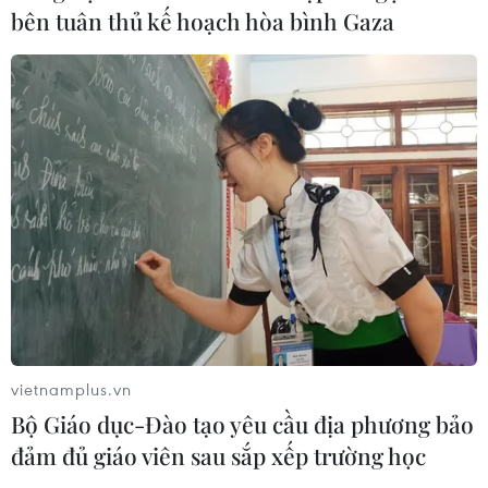
bên tuân thủ kế hoạch hòa bình Gaza
Tuyển sinh Đại học năm 2026: Vì sao
điểm ngành công nghệ chạm trần?
10/08/2026 10:35
Xem thêm
vietnamplus.vn
CƠ QUAN CHỦ QUẢN: THÔNG TẤN XÃ VIỆT NAM
Bộ Giáo dục-Đào tạo yêu cầu địa phương bảo
Tổng Biên tập: TRẦN TIẾN DUẨN
đảm đủ giáo viên sau sắp xếp trường học
Phó Tổng Biên tập: NGUYỄN THỊ TÁM, KHÚC THANH