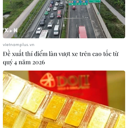
vietnamplus.vn
Đề xuất thí điểm làn vượt xe trên cao tốc từ
quý 4 năm 2026
#hỏa hoạn
#thương vong
#quận Hoàng Mai
#khắc phục hậu quả
#xe chữa cháy
#phường Định Công Hạ
#Hà Nội
TP. Hà Nội