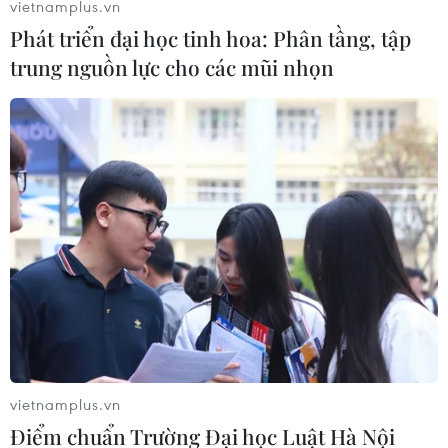
vietnamplus.vn
Phát triển đại học tinh hoa: Phân tầng, tập
trung nguồn lực cho các mũi nhọn
Hà Nội: Cháy nhà dân sát cạnh Trường
Tiểu học Thăng Long
22/04/2025 06:02
Vụ cháy nằm sát Trường Tiểu học Thăng Long, thời điểm
xảy ra cháy lại là giờ ra chơi nên nhiều học sinh đã
được nhà trường cho di dời khẩn cấp để đảm bảo an
toàn.
vietnamplus.vn
Điểm chuẩn Trường Đại học Luật Hà Nội