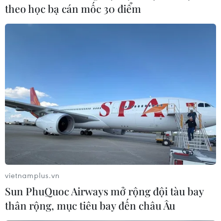
theo học bạ cán mốc 30 điểm
Cháy lớn tòa nhà 18 tầng trên phố
Thái Hà ở Hà Nội, ngọn lửa ngùn ngụt bốc
cao
vietnamplus.vn
18/04/2025 09:44
Sun PhuQuoc Airways mở rộng đội tàu bay
Khoảng 14h10' ngày 18/4, lửa bắt đầu bùng lên từ cục
thân rộng, mục tiêu bay đến châu Âu
nóng điều hòa gần chân tòa nhà Viet Tower ở số 1 Thái