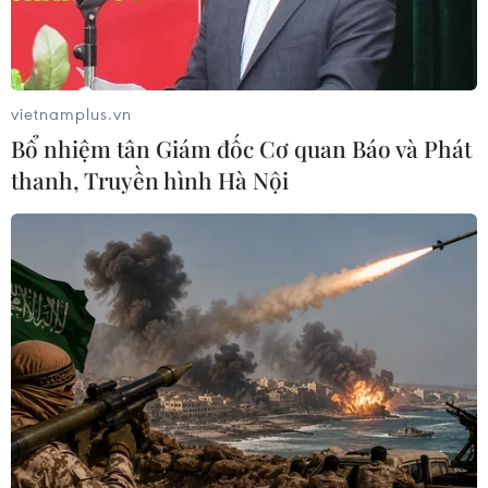
vụ cháy.
vietnamplus.vn
Bổ nhiệm tân Giám đốc Cơ quan Báo và Phát
thanh, Truyền hình Hà Nội
Hiện trường xảy ra vụ cháy 3 giờ 20 phút 28/4 tại ngôi nhà 3
tầng, 1 tum tại phố Định Công Hạ, phường Định Công, quận
Hoàng Mai, Hà Nội. (Ảnh: PV/Vietnam+)