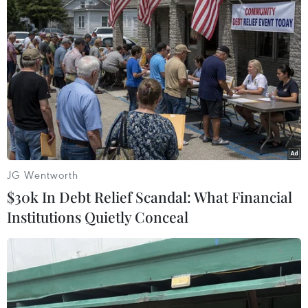
#Air India
#Boeing 787
Ấn Độ
Theo dõi VietnamPlus
JG Wentworth
$30k In Debt Relief Scandal: What Financial
Institutions Quietly Conceal
TIN LIÊN QUAN