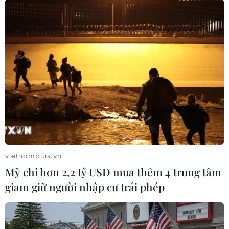
đã bị bốc cháy ngay sau khi hạ
cánh xuống sân bay quốc tế
Indira Gandhi.
(TTXVN/Vietnam+)
vietnamplus.vn
Mỹ chi hơn 2,2 tỷ USD mua thêm 4 trung tâm
giam giữ người nhập cư trái phép