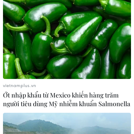
Tây Ban Nha: 100 người thiệt mạng
trong vụ vượt biển ồ ạt vào Ceuta
06/08/2026 16:03
Đức tuyên án chung thân đối tượng
gây vụ lao xe vào đám đông ở
Munich
vietnamplus.vn
06/08/2026 15:57
Ớt nhập khẩu từ Mexico khiến hàng trăm
người tiêu dùng Mỹ nhiễm khuẩn Salmonella
Italy và Hy Lạp trở thành điểm nóng
của virus Tây sông Nile
06/08/2026 13:24