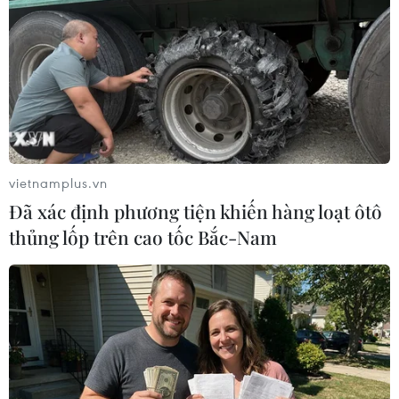
vietnamplus.vn
Ấn Độ: Máy bay của Air India bốc cháy
Đã xác định phương tiện khiến hàng loạt ôtô
ngay sau khi hạ cánh
thủng lốp trên cao tốc Bắc-Nam
22/07/2025 15:07
Máy phát điện phụ trên chuyến bay Air India AI-315 từ
Hong Kong (Trung Quốc) đến Delhi (Ấn Độ) đã bị bốc
cháy ngay sau khi hạ cánh xuống sân bay quốc tế
Indira Gandhi.