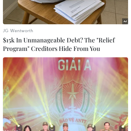
JG Wentworth
$15k In Unmanageable Debt? The "Relief
Program" Creditors Hide From You
Hiện trường vụ tai nạn máy bay của hãng hàng không Air India
tại Ahmedabad, Gujarat, Ấn Độ, ngày 12/6/2025. (Ảnh:
THX/TTXVN)
Ngày 24/7, Giám đốc Cơ quan Hàng không Liên
bang Mỹ (FAA) Bryan Bedford cho biết cuộc