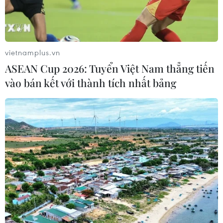
các quy định an toàn bay, gây lo ngại nghiêm trọng về
năng lực quản lý.
vietnamplus.vn
ASEAN Cup 2026: Tuyển Việt Nam thẳng tiến
vào bán kết với thành tích nhất bảng
Ấn Độ: Máy bay của Air India trượt khỏi