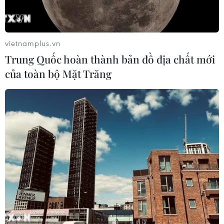
thải khí nhà kính vào năm 2030
07/08/2026 09:42
vietnamplus.vn
Trung Quốc hoàn thành bản đồ địa chất mới
Bão Dolphin càn quét các đảo miền
của toàn bộ Mặt Trăng
Nam Nhật Bản, sân bay Okinawa
phải đóng cửa
07/08/2026 09:10
Thái Lan: Ôtô lao vào trung tâm
chăm sóc trẻ làm khoảng nạn nhân
bị thương
07/08/2026 08:13
Thủ tướng Thái Lan chỉ đạo khẩn sau