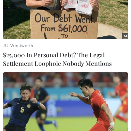
JG Wentworth
$25,000 In Personal Debt? The Legal
Settlement Loophole Nobody Mentions
Air India đối mặt với cáo buộc vi phạm an
toàn bay nghiêm trọng
24/07/2025 13:15
Sau thảm họa rơi máy bay Boeing 787 làm 260 người
thiệt mạng, Air India tiếp tục bị cáo buộc không tuân thủ