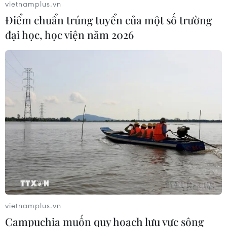
vietnamplus.vn
Điểm chuẩn trúng tuyển của một số trường
Cộng hòa Dân chủ Congo ghi nhận
đại học, học viện năm 2026
hơn 300 trẻ em tử vong do Ebola
08/08/2026 15:21
Ớt nhập khẩu từ Mexico khiến hàng
trăm người tiêu dùng Mỹ nhiễm
khuẩn Salmonella
07/08/2026 00:43
Nước thải từ máy bay có thể giúp
phát hiện sớm nguy cơ đại dịch
06/08/2026 22:30
vietnamplus.vn
Campuchia muốn quy hoạch lưu vực sông