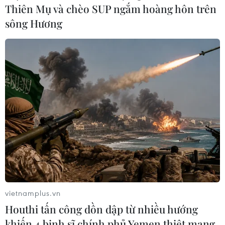
Thiên Mụ và chèo SUP ngắm hoàng hôn trên
sông Hương
Malaysia hạ độ tuổi đủ điều kiện tiêm mũi
thứ 4 vaccine ngừa COVID-19
19/07/2022 11:26
Bộ Y tế Malaysia đã giảm độ tuổi đủ điều kiện tiêm mũi
tăng cường thứ hai với nhóm từ 50 đến 59 tuổi nhằm
nâng cao sức đề kháng của người dân trước làn sóng
tái nhiễm COVID-19.
vietnamplus.vn
Houthi tấn công dồn dập từ nhiều hướng
khiến 4 binh sĩ chính phủ Yemen thiệt mạng