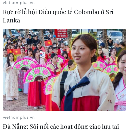
vietnamplus.vn
Phía Nam châu Phi tăng cường phối
Rực rỡ lễ hội Diều quốc tế Colombo ở Sri
hợp ngăn chặn dịch Ebola
Lanka
19/07/2026 01:03
Điều gì tạo nên niềm tin khi lựa chọn
dinh dưỡng đầu đời cho trẻ?
18/07/2026 01:00
Phân bổ ngân sách chăm sóc sức
khỏe và dân số: Ưu tiên các địa bàn
khó khăn
17/07/2026 22:30
vietnamplus.vn
Đà Nẵng: Sôi nổi các hoạt động giao lưu tại