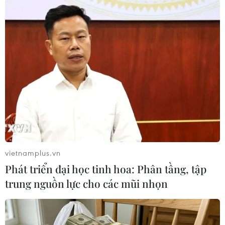
cường.
Nguy cơ cần nhập viện điều trị và tử vong ở
nhóm người này cũng cao hơn, lần lượt là 7,5
lần và 15 lần so với người đã tiêm chủng./.
(TTXVN/Vietnam+)
vietnamplus.vn
Phát triển đại học tinh hoa: Phân tầng, tập
trung nguồn lực cho các mũi nhọn