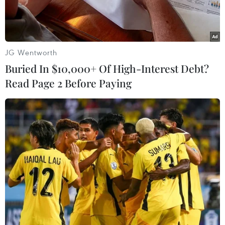
JG Wentworth
Buried In $10,000+ Of High-Interest Debt?
Read Page 2 Before Paying
Giám đốc WHO châu Âu Hans Kluge. (Ảnh: ICN)
Trong bối cảnh dòng phụ của biến thể Omicron
đang làm gia tăng số ca mắc COVID-19 ở châu
Âu, các quốc gia cần phải đẩy nhanh chiến dịch
tiêm vaccine và tái áp đặt các biện pháp phòng