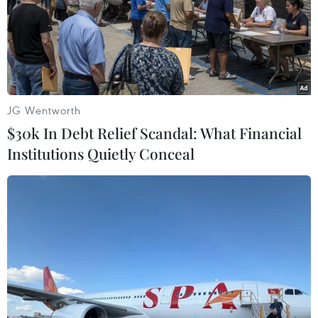
JG Wentworth
$30k In Debt Relief Scandal: What Financial
Institutions Quietly Conceal
Hơn 6 triệu trẻ em mắc COVID-19 tại Mỹ
từ đầu năm 2022 đến nay
19/07/2022 03:34
Theo thống kê của giới chức y tế Mỹ, nước này đã ghi