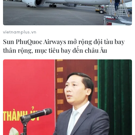
nhận hơn 13,9 triệu trẻ em dương tính với virus SARS-
CoV-2 kể từ khi đại dịch COVID-19 bùng phát.
vietnamplus.vn
Sun PhuQuoc Airways mở rộng đội tàu bay
thân rộng, mục tiêu bay đến châu Âu
Australia phê duyệt tiêm vaccine của