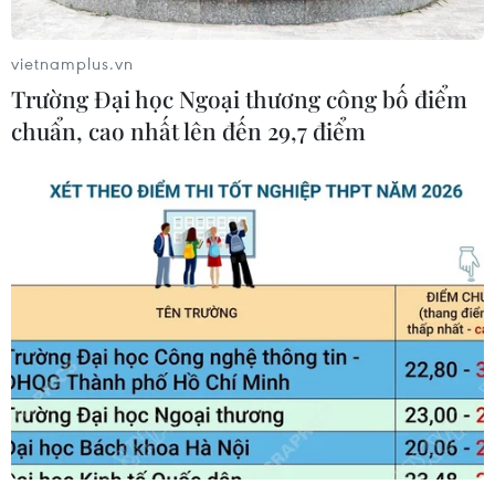
vietnamplus.vn
Trường Đại học Ngoại thương công bố điểm
chuẩn, cao nhất lên đến 29,7 điểm
TIN CÙNG CHUYÊN MỤC
Dogo Onsen - suối nước nóng hơn
3.000 năm tuổi và những giá trị sức
khỏe
10/08/2026 05:31
Mexico phát triển trò chơi
điện tử hỗ trợ phục hồi chức năng
10/08/2026 04:37