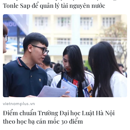
Tonle Sap để quản lý tài nguyên nước
Italy và Hy Lạp trở thành điểm nóng
của virus Tây sông Nile
06/08/2026 13:24
WHO ghi nhận tín hiệu tích cực từ
thử nghiệm điều trị Ebola tại Congo
04/08/2026 22:42
Báo động xu hướng gia tăng người
trẻ mắc ung thư
vietnamplus.vn
04/08/2026 14:10
Điểm chuẩn Trường Đại học Luật Hà Nội
theo học bạ cán mốc 30 điểm