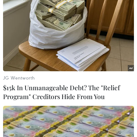
# biến thể Omicron
#WHO
#Hans Kluge
#Tình hình dịch bệnh
#Tiêm vaccine
Theo dõi VietnamPlus
JG Wentworth
$15k In Unmanageable Debt? The "Relief
Program" Creditors Hide From You
TIN LIÊN QUAN