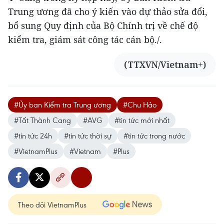
Trung ương đã cho ý kiến vào dự thảo sửa đổi,
bổ sung Quy định của Bộ Chính trị về chế độ
kiểm tra, giám sát công tác cán bộ./.
(TTXVN/Vietnam+)
#Ủy ban Kiểm tra Trung ương
#Chu Hảo
#Tất Thành Cang
#AVG
#tin tức mới nhất
#tin tức 24h
#tin tức thời sự
#tin tức trong nước
#VietnamPlus
#Vietnam
#Plus
Theo dõi VietnamPlus