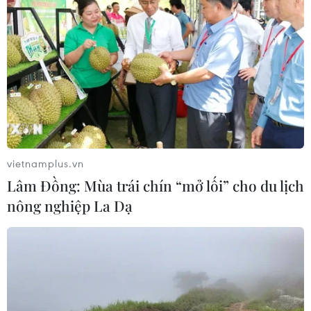
vietnamplus.vn
Lâm Đồng: Mùa trái chín “mở lối” cho du lịch
nông nghiệp La Dạ