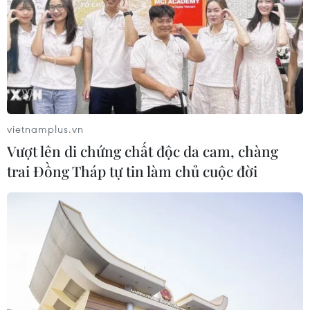
người bị thương
07/08/2026 00:50
Ớt nhập khẩu từ Mexico khiến hàng
trăm người tiêu dùng Mỹ nhiễm
khuẩn Salmonella
vietnamplus.vn
07/08/2026 00:43
Vượt lên di chứng chất độc da cam, chàng
trai Đồng Tháp tự tin làm chủ cuộc đời
Bánh xèo tôm nhảy - món ăn phải
thử khi đến Quy Nhơn
07/08/2026 00:00
Chưa có bằng chứng truyền máu trẻ
giúp chống lão hóa