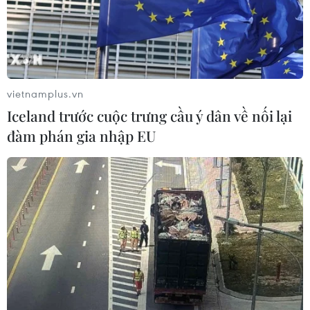
vietnamplus.vn
Iceland trước cuộc trưng cầu ý dân về nối lại
đàm phán gia nhập EU