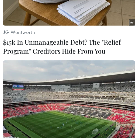
JG Wentworth
$15k In Unmanageable Debt? The "Relief
Program" Creditors Hide From You
Ảnh minh họa. (Nguồn: AFP)
Ngày 21/8, Lực lượng Bảo vệ bờ biển Romania
cho biết đã bắt giữ một tàu cá chở 68 người di
cư ở ngoài khơi bờ biển nước này.
Đây là vụ bắt giữ tàu cá chở người tị nạn thứ hai
trong vòng 1 tuần qua tại Romania, làm gia tăng