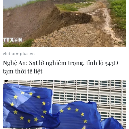
vietnamplus.vn
Nghệ An: Sạt lở nghiêm trọng, tỉnh lộ 543D
tạm thời tê liệt