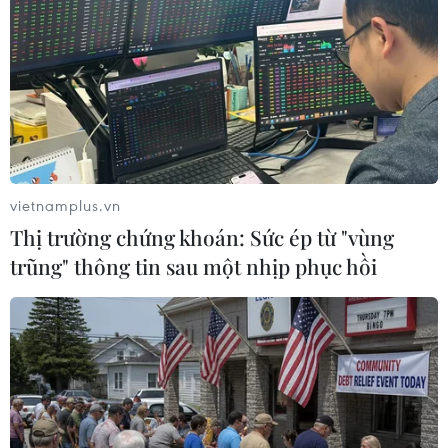
#vụ án
#phạm pháp
#pháp luật
#pháp đình
#xã hội
#an ninh xã hội
#chính trị
#VietnamPlus
#Vietnam
#Plus.
Romania
Theo dõi VietnamPlus
vietnamplus.vn
Thị trường chứng khoán: Sức ép từ "vùng
trũng" thông tin sau một nhịp phục hồi
TIN LIÊN QUAN