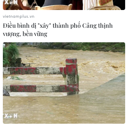
vùng lãnh thổ Ceuta​ của Tây Ban Nha.
vietnamplus.vn
Điều bình dị "xây" thành phố Cảng thịnh
vượng, bền vững
Italy sẽ cấp thị thực tạm thời để người di
cư tràn khắp châu Âu?