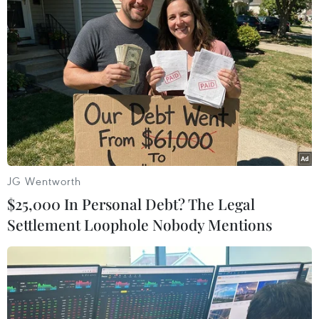
#Thiết bị an ninh
#Khủng hoảng nhập cư châu Âu
JG Wentworth
#Người tị nạn
#Romania
#tin tức
#tin tức mới nhất
$25,000 In Personal Debt? The Legal
#tin tức 24h
#tin tức mới nhất trong ngày
Settlement Loophole Nobody Mentions
#tin tức thời sự
#tin tức hot
#tin tức an ninh
#tin tức hot
#an ninh
#an ninh nghệ an
#thời sự
#thời sự hôm nay
#bản tin thời sự
#tội phạm
#truy nã
#tội phạm hình sự
#hình sự
#công an