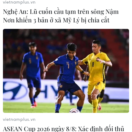
vietnamplus.vn
02/08/2017 12:37
Nghệ An: Lũ cuốn cầu tạm trên sông Nậm
Italy đang tính đến khả năng cấp 200.000 giấy thị thực
Nơn khiến 3 bản ở xã Mỹ Lý bị chia cắt
tạm thời cho người di cư, theo đó cho phép họ di
chuyển khắp EU nhằm gây sức ép buộc các quốc gia
khác lưu tâm vấn đề này.
vietnamplus.vn
ASEAN Cup 2026 ngày 8/8: Xác định đối thủ