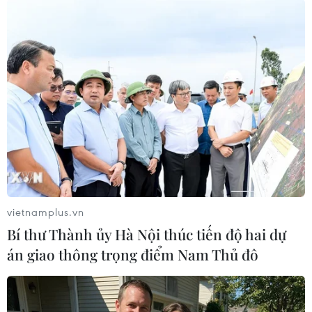
Romania đã trở thành một trong những điểm
trung chuyển của người di cư từ Syria và Iraq
để đến Tây Âu. Theo số liệu chính thức từ Lực
lượng Biên phòng Romania, trong 6 tháng đầu
năm nay, khoảng 2.500 người nước ngoài đã cố
tình vượt biên giới Romania trái phép, tăng gấp
5 lần so với con số thống kê trong cùng kỳ năm
ngoái. Khoảng 1.437 người di cư đã bị bắt giữ
khi đang tìm cách vượt biên giới Romania sang
Hungary để đến các quốc gia Tây Âu./.
vietnamplus.vn
(TTXVN/Vietnam+)
Bí thư Thành ủy Hà Nội thúc tiến độ hai dự
án giao thông trọng điểm Nam Thủ đô