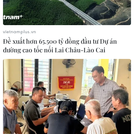
vietnamplus.vn
Đề xuất hơn 65.500 tỷ đồng đầu tư Dự án
đường cao tốc nối Lai Châu-Lào Cai
Người di cư lại tràn vào vùng lãnh thổ
Ceuta của Tây Ban Nha
01/08/2017 12:25
Ngày 1/8, khoảng 200 người di cư đã tìm cách trèo qua
dãy hàng rào cao 6 mét ngăn cách giữa Maroc và