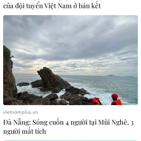
của đội tuyển Việt Nam ở bán kết
Hơn 100 người di cư vượt chốt biên giới
Maroc-Tây Ban Nha
07/08/2017 09:21
Hơn 100 người di cư đã tìm cách xông qua một chốt
biên giới giữa Maroc và vùng lãnh thổ Ceuta của Tây
Ban Nha, nhiều người trong số họ đã được đưa đến
trung tâm tiếp nhận ở Ceuta.
vietnamplus.vn
Đà Nẵng: Sóng cuốn 4 người tại Mũi Nghê, 3
người mất tích