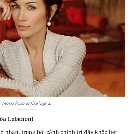
Maria Rosaria Carfagna.
hòa L​ebanon)
h nhân, trong bối cảnh chính trị đầy khốc liệt