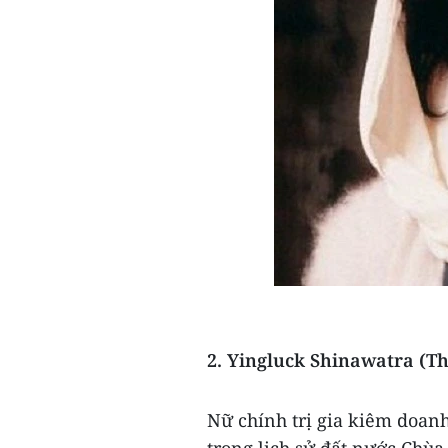
2. Yingluck Shinawatra (T
Nữ chính trị gia kiêm doan