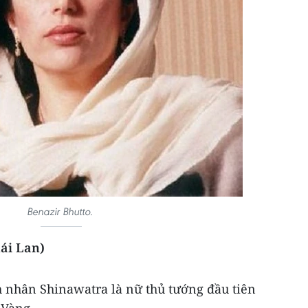
Benazir Bhutto.
hái Lan)
h nhân Shinawatra là nữ thủ tướng đầu tiên