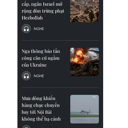
cấp, ngăn Israel mở
rộng đòn trừng phạt
Hezbollah
NGHE
Nga thông báo tấn
công căn cứ ngầm
của Ukraine
NGHE
Mưa dông khiến
hàng chục chuyến
bay tới Nội Bài
không thể hạ cánh