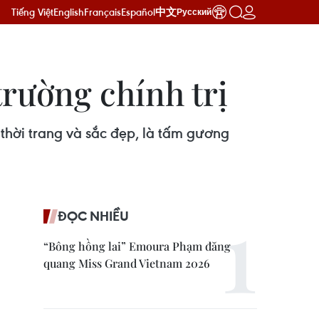
Tiếng Việt
English
Français
Español
中文
Русский
trường chính trị
thời trang và sắc đẹp, là tấm gương
ĐỌC NHIỀU
“Bông hồng lai” Emoura Phạm đăng
quang Miss Grand Vietnam 2026