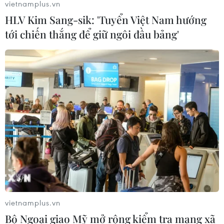
vietnamplus.vn
07/08/2026 00:31
HLV Kim Sang-sik: 'Tuyển Việt Nam hướng
tới chiến thắng để giữ ngôi đầu bảng'
Mexico triển khai hàng nghìn binh sỹ
bảo vệ các vùng trồng bơ trọng điểm
07/08/2026 00:09
Mỹ: Lãi suất thế chấp tăng lên mức
cao nhất kể từ tháng Bảy năm ngoái
07/08/2026 00:05
Chứng khoán Mỹ rời đỉnh khi giá
vietnamplus.vn
năng lượng leo thang
Bộ Ngoại giao Mỹ mở rộng kiểm tra mạng xã