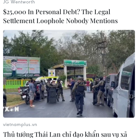
JG Wentworth
(Vietnam+)
$25,000 In Personal Debt? The Legal
Settlement Loophole Nobody Mentions
#Biểu tình
#Bangkok
#Thái Lan
#Baht
vietnamplus.vn
#Suthep Thaugsuban
#Tài phiệt
Thái Lan
Thủ tướng Thái Lan chỉ đạo khẩn sau vụ xả