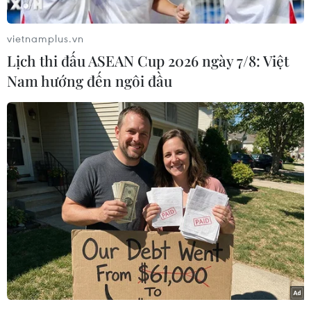
và đang dự kiến sẽ bán tiếp những phần đất
khác ở đây.
vietnamplus.vn
Lịch thi đấu ASEAN Cup 2026 ngày 7/8: Việt
Theo người phát ngôn của Phong trào biểu tình,
Nam hướng đến ngôi đầu
chi phí để duy trì và quản lý chiến dịch đóng
cửa thủ đô Bangkok đã tăng lên gấp nhiều lần
kể từ ngày 13/1 đến nay.
Ông này thừa nhận Phong trào biểu tình đang
rất cần các chủ tư bản tài phiệt tài trợ.
Phong trào biểu tình thừa nhận họ đã đánh giá
sai tình hình khi cho rằng sẽ thúc ép được Thủ
tướng Yingluck Shinawtra sớm từ chức. Tuy
nhiên, thực tế lại không diễn ra như họ mong
muốn./.