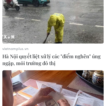
vietnamplus.vn
Hà Nội quyết liệt xử lý các "điểm nghẽn" úng
ngập, môi trường đô thị