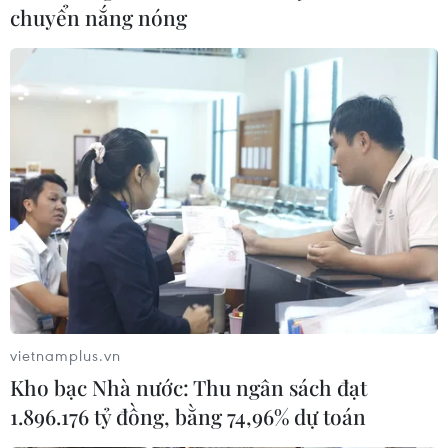
chuyển nắng nóng
TIN CÙNG CHUYÊN MỤC
Để trái sầu riêng đáp ứng yêu cầu
xuất khẩu bền vững
07/08/2026 07:34
vietnamplus.vn
Tây Ninh thúc đẩy bình dân học vụ
Kho bạc Nhà nước: Thu ngân sách đạt
số, tạo động lực phát triển kinh tế số
1.896.176 tỷ đồng, bằng 74,96% dự toán
07/08/2026 07:17