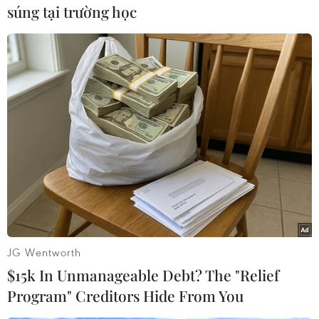
súng tại trường học
Theo dõi VietnamPlus
TIN LIÊN QUAN
JG Wentworth
$15k In Unmanageable Debt? The "Relief
Program" Creditors Hide From You