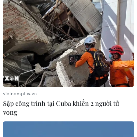
Luật Phát triển đô thị góp phần thể
chế hóa đổi mới mô hình phát triển
07/08/2026 06:55
Thu hồi 89 ha đất đấu giá chọn nhà
đầu tư công trình thành phố cảng
hàng không
07/08/2026 06:46
vietnamplus.vn
Sập công trình tại Cuba khiến 2 người tử
Hàn Quốc đầu tư xây “Thung lũng
vong
K-Vietnam” gắn với hậu duệ dòng họ
Lý
07/08/2026 06:30