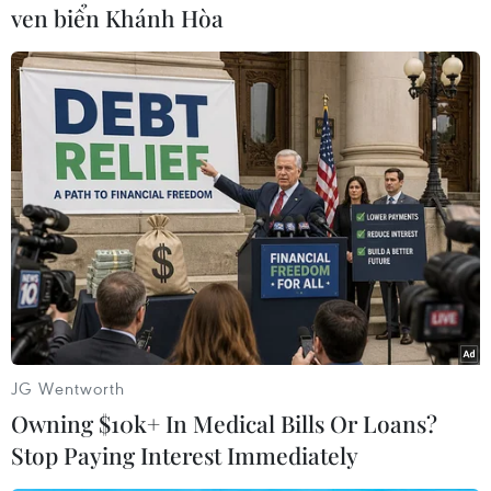
ven biển Khánh Hòa
về một bà góa sống cùng đứa con dù tật nguyền
nhưng là hi vọng sống duy nhất của bà. Tuy
nhiên, người tình trẻ tuổi của bà sẽ mang đến
nhiều trắc trở khi là người dễ ghen tức và có
tính độc chiếm, sở hữu cao.
Còn
“Điềm báo”
của Hồ Thanh Thảo sẽ xoay
quanh những giấc mơ kỳ lạ của một bà quả phụ
khác, đặt ra câu hỏi bà sẽ làm gì khi đối mặt với
người đàn ông xa lạ trong giấc mơ - người được
cho là nguyên nhân gây ra loạt sự kiện đen đủi
cho con trai của mình.
JG Wentworth
[Dự án phim ngắn CJ: Cơ hội đưa phim Việt đi
Owning $10k+ In Medical Bills Or Loans?
LHP quốc tế uy tín]
Stop Paying Interest Immediately
Trong khi đó, hai nam đạo diễn còn lại, Lê Can