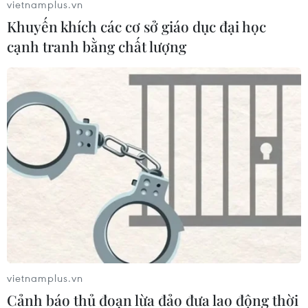
vietnamplus.vn
trúc cụ thể."
Khuyến khích các cơ sở giáo dục đại học
cạnh tranh bằng chất lượng
'Bắc kim thang' mở màn 'Ngày Việt Nam'
vietnamplus.vn
tại LHP châu Á của Italy 2021
Cảnh báo thủ đoạn lừa đảo đưa lao động thời
19/06/2021 02:10