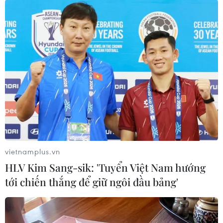
Trường và Đàm Quang Trung lại chọn truyền tải
câu chuyện qua những người đàn ông. Một
người lạc lối khi đuổi theo giấc mơ hoang
đường (
"Hương kỳ trong băng"
), một người là
thợ xây mộ tỉnh lẻ miên man trong nỗi nhớ về
một làng quê đang dần chìm khuất (
"Những con
voi bên vệ đường"
).
Đồng hành cùng những người chiến thắng là
những tên tuổi lớn trong giới điện ảnh Việt
ngày nay như nhà sản xuất Trần Bích Ngọc, các
vietnamplus.vn
đạo diễn Phan Đăng Di, Nguyễn Hoàng Điệp,
HLV Kim Sang-sik: 'Tuyển Việt Nam hướng
Trịnh Đình Lê Minh và Trần Dũng Thanh
tới chiến thắng để giữ ngôi đầu bảng'
Huy.../.
(Vietnam+)