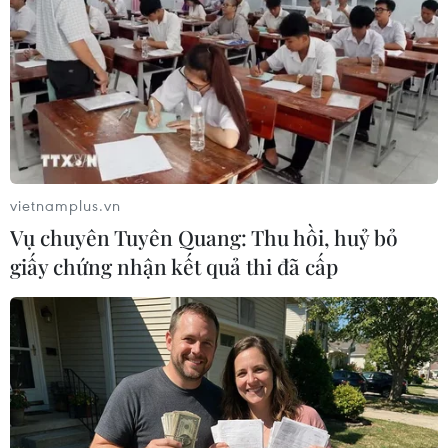
Theo dõi VietnamPlus
TIN LIÊN QUAN
vietnamplus.vn
Vụ chuyên Tuyên Quang: Thu hồi, huỷ bỏ
giấy chứng nhận kết quả thi đã cấp