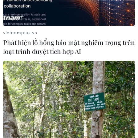
vietnamplus.vn
Phát hiện lỗ hổng bảo mật nghiêm trọng trên
loạt trình duyệt tích hợp AI
15 phim ngắn giành giải Liên hoan phim
môi trường toàn quốc năm 2019
23/11/2020 07:25
3 phim ngắn giành giải A Liên hoan phim môi trường
toàn quốc gồm phim khoa học “Một giải pháp chống
xói lở bờ biển," phim tài liệu “Kvey tới vùng Bậc Rây” và
phim hoạt hình “Bí mật của những đứa trẻ."