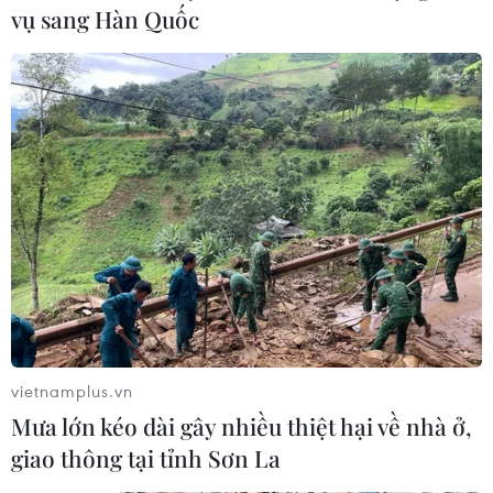
vụ sang Hàn Quốc
"Bắc kim thang," "Bố già" cùng hai vị cứu tinh của điện
ảnh năm 2020 gồm "Tiệc trăng máu" và "Ròm" sẽ xuất
hiện trong ngày chiếu phim Việt cho khán giả của Liên
hoan phim châu Á của Italy năm nay.
vietnamplus.vn
Mưa lớn kéo dài gây nhiều thiệt hại về nhà ở,
giao thông tại tỉnh Sơn La