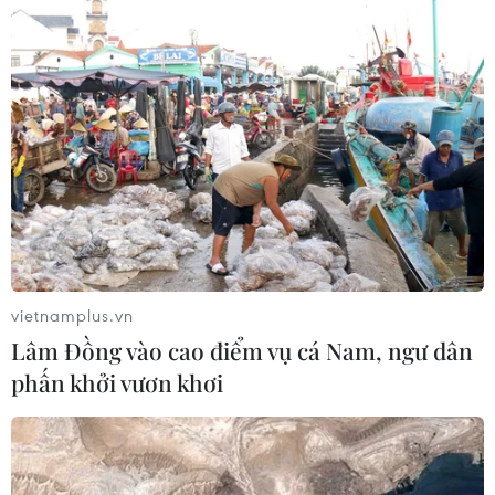
chiến binh
22/07/2026 03:57
Chiếu miễn phí loạt phim tài liệu dịp
79 năm Ngày Thương binh-Liệt sỹ
27/7
21/07/2026 08:55
Chiếu miễn phí nhiều
bộ phim về đề tài cách mạng
vietnamplus.vn
20/07/2026 23:53
Lâm Đồng vào cao điểm vụ cá Nam, ngư dân
phấn khởi vươn khơi
"The Odyssey" thống lĩnh phòng vé
ngay tuần đầu ra mắt
20/07/2026 04:36