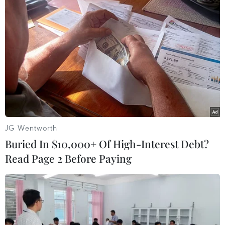
JG Wentworth
Buried In $10,000+ Of High-Interest Debt?
Read Page 2 Before Paying
#phim ngắn cj
#berlinale
#locarno
#cannes
#nguyễn hoàng điệp