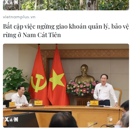
vietnamplus.vn
Bất cập việc ngừng giao khoán quản lý, bảo vệ
rừng ở Nam Cát Tiên
Phim "Vị" của đạo diễn Lê Bảo tỏa sáng tại
Liên hoan phim Berlinale
05/03/2021 14:47
Ban giám khảo đánh giá bộ phim của đạo diễn trẻ Việt
Nam là "sự trừu tượng được dàn dựng táo bạo rất nghệ
thuật về các quan hệ xã hội nhờ sử dụng những cấu