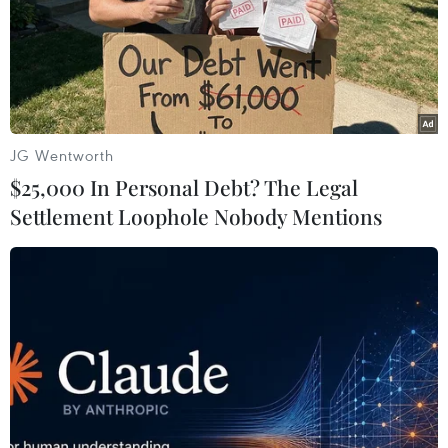
Phim ngắn của Việt Nam tiếp tục được đề
cử tại Venice 2020
30/07/2020 02:49
JG Wentworth
Phim ngắn “Mây Nhưng Không Mưa” của đạo diễn Vũ
$25,000 In Personal Debt? The Legal
Minh Nghĩa và Phạm Hoàng Minh Thy được lựa chọn
Settlement Loophole Nobody Mentions
tranh giải ở hạng mục Orizzonti Short tại Liên hoan
phim Venice.