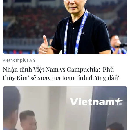
vietnamplus.vn
Nhận định Việt Nam vs Campuchia: 'Phù
thủy Kim' sẽ xoay tua toan tính đường dài?