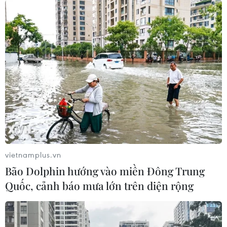
''Ròm'' đoạt giải nam diễn viên xuất sắc
nhất tại LHP châu Á ở Italy
24/06/2021 06:56
Ban tổ chức nhấn mạnh Anh Khoa ''có diễn xuất bản
năng, đầy năng lượng và hoạt bát để có thể hóa thân
vào một nhân vật không ngừng vận động trong nhịp
sống cuồng quay của phố thị."
vietnamplus.vn
Bão Dolphin hướng vào miền Đông Trung
Quốc, cảnh báo mưa lớn trên diện rộng