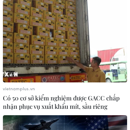
thành thiếu vận động thể lực
31/07/2026 04:10
TP Hồ Chí Minh đồng hành để trẻ
mắc bệnh hiểm nghèo không lỡ cơ
hội học tập và điều trị
30/07/2026 13:53
Bé trai 7 tuổi được ghép thận xuyên
Việt từ người hiến chết não
vietnamplus.vn
30/07/2026 12:52
Có 50 cơ sở kiểm nghiệm được GACC chấp
nhận phục vụ xuất khẩu mít, sầu riêng
Lâm Đồng rà soát toàn bộ cơ sở kinh
doanh thức ăn đường phố sau các vụ