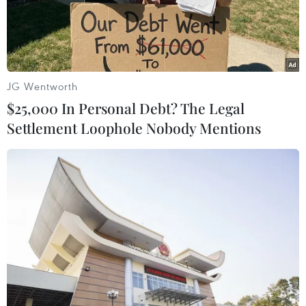
Bác sỹ vượt biển giữa đêm cứu
thuyền viên người Nga nghi bị đột
quỵ
JG Wentworth
04/08/2026 13:21
$25,000 In Personal Debt? The Legal
Settlement Loophole Nobody Mentions
Tháo gỡ "điểm nghẽn" dữ liệu: Bộ Y
tế tăng tốc chuyển đổi số toàn diện
04/08/2026 08:08
Bộ Y tế ban hành Kế hoạch dự phòng
thương tích giai đoạn 2026-2030
04/08/2026 07:41