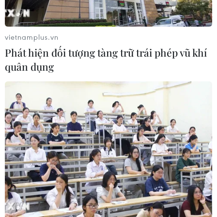
Hệ thống y tế đa cực, đưa y tế đến
gần dân
vietnamplus.vn
04/08/2026 04:55
Phát hiện đối tượng tàng trữ trái phép vũ khí
quân dụng
Bộ Y tế đề xuất 8 nhóm chính sách
trong sửa đổi Luật hiến, ghép mô,
tạng
03/08/2026 14:44
Quảng Ninh chấm dứt cơ sở giết mổ
động vật không đủ điều kiện trước
31/10
03/08/2026 11:31