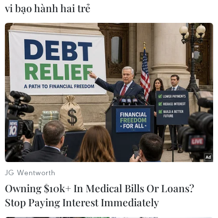
vi bạo hành hai trẻ
#DEHP
#V-Fresh Twister
#Nước cam ép
#Wonderfam
Theo dõi VietnamPlus
JG Wentworth
Owning $10k+ In Medical Bills Or Loans?
Stop Paying Interest Immediately