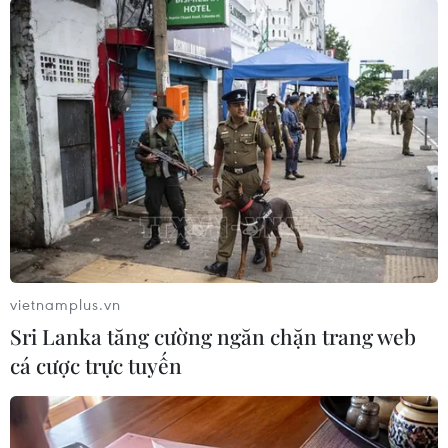
TIN CÙNG CHUYÊN MỤC
Cuộc tìm kiếm và vá lại những 'trái
tim lỗi '
07/08/2026 04:03
Hà Nội cảnh báo về việc sử dụng tế
bào gốc trong khám chữa bệnh, làm
đẹp
vietnamplus.vn
07/08/2026 03:03
Sri Lanka tăng cường ngăn chặn trang web
cá cược trực tuyến
Thắp lên hy vọng cho bệnh nhân
nghèo từ 'phòng khám 0 đồng' ở An
Giang