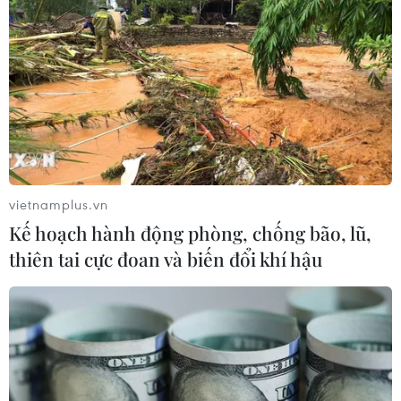
05/08/2026 02:19
Sẽ nghiên cứu tìm nguồn vốn đầu tư
cao tốc Hà Tiên-Rạch Giá-Bạc Liêu
05/08/2026 01:43
vietnamplus.vn
Xem thêm
Kế hoạch hành động phòng, chống bão, lũ,
thiên tai cực đoan và biến đổi khí hậu
CƠ QUAN CHỦ QUẢN: THÔNG TẤN XÃ VIỆT NAM
Tổng Biên tập: TRẦN TIẾN DUẨN