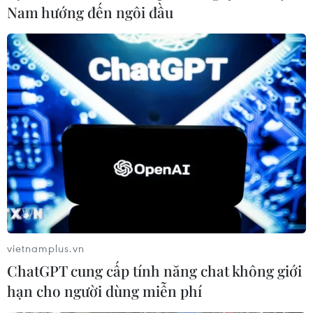
Nam hướng đến ngôi đầu
Tai nạn giao thông nghiêm trọng tại Lào,
ít nhất 8 người thiệt mạng
02/05/2023 07:57
Trong số các nạn nhân có một nhóm công dân nước
ngoài gồm 2 người Anh, 2 người Nam Phi và một người
Thụy Điển.
vietnamplus.vn
ChatGPT cung cấp tính năng chat không giới
hạn cho người dùng miễn phí