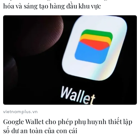
hóa và sáng tạo hàng đầu khu vực
TIN CÙNG CHUYÊN MỤC
Nhanh chóng hoàn thiện dự
vietnamplus.vn
án kết nối vùng, sân bay Long Thành
Google Wallet cho phép phụ huynh thiết lập
06/08/2026 15:07
số dư an toàn của con cái