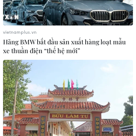
TIN LIÊN QUAN
vietnamplus.vn
Hãng BMW bắt đầu sản xuất hàng loạt mẫu
xe thuần điện “thế hệ mới”
Ngày 1/5: Toàn quốc xảy ra 24 vụ TNGT, xử
lý 3.576 vi phạm nồng độ cồn
01/05/2023 08:51