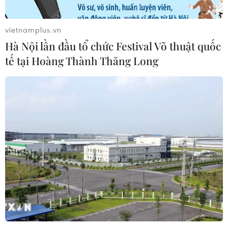
ném vật thể vào phương tiện trên cao
tốc
vietnamplus.vn
06/08/2026 04:24
Hà Nội lần đầu tổ chức Festival Võ thuật quốc
tế tại Hoàng Thành Thăng Long
Tăng tốc giải phóng mặt bằng mở
rộng cao tốc Cam Lộ-La Sơn qua
thành phố Huế
06/08/2026 03:01
Dự án cao tốc Châu Đốc-Cần Thơ-
Sóc Trăng thiếu nguồn vật liệu thi
công
06/08/2026 02:33
Sắp thu phí thêm 5 dự án thành phần