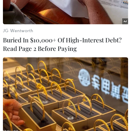
JG Wentworth
Buried In $10,000+ Of High-Interest Debt?
Read Page 2 Before Paying
Một vụ tai nạn xảy ra trên Quốc lộ 91, đoạn thuộc thị trấn An
Châu, huyện Châu Thành, tỉnh An Giang. (Ảnh: TTXVN/phát)
Chiều 3/5, Cục Cảnh sát giao thông cho biết, 5