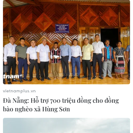
với những bức hình biến hóa đa dạng nhằm truyền đạt
thông điệp tôn vinh phụ nữ của đại diện nhan sắc Việt
Nam Lê Nguyễn Ngọc Hằng.
vietnamplus.vn
Đà Nẵng: Hỗ trợ 700 triệu đồng cho đồng
bào nghèo xã Hùng Sơn