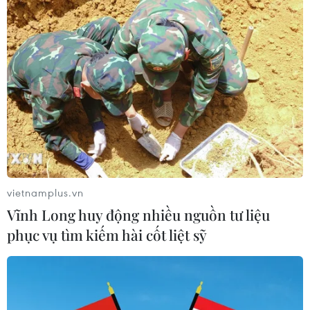
Tổng Biên tập: TRẦN TIẾN DUẨN
Phó Tổng Biên tập: NGUYỄN THỊ TÁM, KHÚC THANH
THỦY
Sở hữu trí tuệ
Quy định sử dụng
RSS
Hỗ trợ
Ngôn ngữ
TTXVN
Dịch vụ tin
Quảng cáo
vietnamplus.vn
Liên hệ
Vĩnh Long huy động nhiều nguồn tư liệu
phục vụ tìm kiếm hài cốt liệt sỹ
Giấy phép số: 1374/GP-BTTTT do Bộ Thông tin và Truyền thông
cấp ngày 11/9/2008.
Quảng cáo: Phó TBT Nguyễn Thị Tám: 093.5958688, Email: