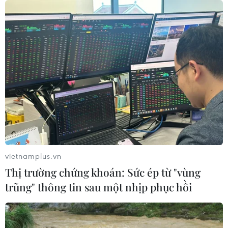
tháng 10
07/08/2026 09:10
Bản Lồng - nơi văn hóa Mông hòa
nhịp cùng du lịch cộng đồng giữa
cổng trời Pha Đin
07/08/2026 08:31
Miss Galaxy Vietnam 2026: Sân chơi
nhan sắc khác biệt với dấu ấn công
nghệ
vietnamplus.vn
07/08/2026 07:40
Thị trường chứng khoán: Sức ép từ "vùng
trũng" thông tin sau một nhịp phục hồi
Nhịp điệu Samulnori vang
dội, Áo dài - Hanbok 'khoe sắc' bên
sông Hàn