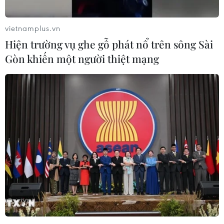
vietnamplus.vn
Hiện trường vụ ghe gỗ phát nổ trên sông Sài
Gòn khiến một người thiệt mạng
Miss Intercontinental Bảo Ngọc đưa du
khách khám phá vẻ đẹp Tây Đô
11/09/2023 03:17
Theo bước chân Miss Intercontinental Bảo Ngọc về Tây
Đô, du khách được trải nghiệm quê hương miệt vương
giờ đây không chỉ có “gạo trắng nước trong,” để rồi lạc
bước đến “lòng không muốn về.”