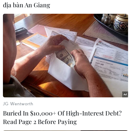
địa bàn An Giang
Siêu mẫu Như Vân hỗ trợ Ngọc Hằng tập luyện các kỹ năng
trình diễn. (Ảnh: CTV/Vietnam+)
Trước đó, qua 2 buổi tập luyện đầu tiên, siêu
mẫu Như Vân đã khẳng định Ngọc Hằng đang
thể hiện rất tốt và tập trung, nhưng cần trau dồi
thêm các kỹ năng trình diễn như bung tà, đá
JG Wentworth
chân để tạo điểm nhấn.
Buried In $10,000+ Of High-Interest Debt?
Đặc biệt, trong tập phát sóng đầu tiên của chuỗi
Read Page 2 Before Paying
Road to Miss Intercontinental 2023 vừa công bố