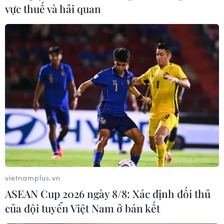
vực thuế và hải quan
Lê Nguyễn Ngọc Hằng tôn vinh nữ quyền
vietnamplus.vn
tại Miss Intercontinental 2023
ASEAN Cup 2026 ngày 8/8: Xác định đối thủ
của đội tuyển Việt Nam ở bán kết
27/09/2023 01:44
Ban tổ chức Miss Intercontinental 2023 đăng tải bộ ảnh