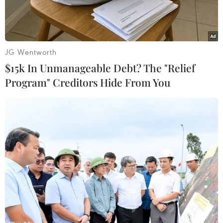
JG Wentworth
$15k In Unmanageable Debt? The "Relief
Program" Creditors Hide From You
Ngọc Hằng đang tích cực tập luyện trước thềm cuộc thi nhan
sắc quốc tế. (Ảnh: CTV/Vietnam+)
Còn chưa đầy 1 tháng tuần nữa, Á hậu Lê
Nguyễn Ngọc Hằng sẽ chính thức sang Ai Cập
dự thi Miss Intercontinental 2023. Thời gian