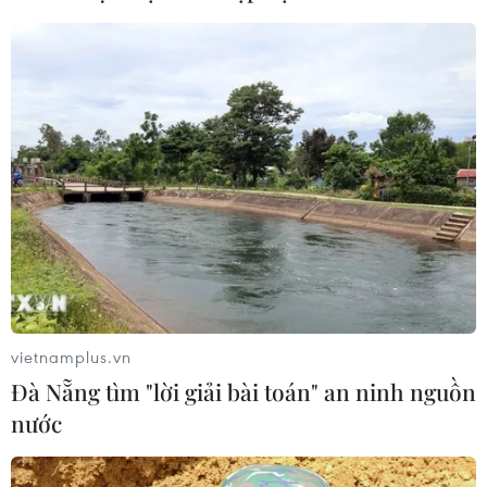
ngăn chặn để bảo vệ di sản nghề làm
tranh Đông Hồ
05/08/2026 08:38
Sẵn sàng cho Lễ hội Việt Nam-Hàn
Quốc thành phố Đà Nẵng 2026
05/08/2026 07:46
Xem thêm
vietnamplus.vn
Đà Nẵng tìm "lời giải bài toán" an ninh nguồn
nước
CƠ QUAN CHỦ QUẢN: THÔNG TẤN XÃ VIỆT NAM