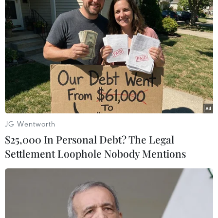
#Miss Intercontinental
#Kỹ năng
#Catwalk
#Nhan sắc
#Dấu ấn
#Vietnam Beauty Fashion Fest
JG Wentworth
$25,000 In Personal Debt? The Legal
Settlement Loophole Nobody Mentions
Theo dõi VietnamPlus