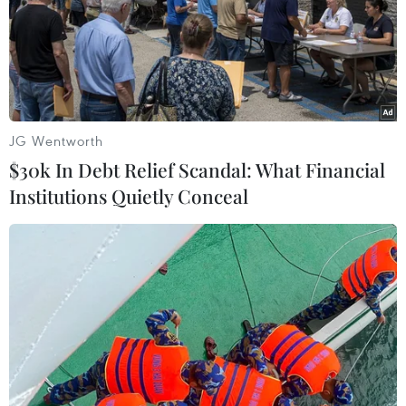
04/05/2023 07:41
Hoa hậu Bảo Ngọc liên tục trở thành đại sứ của nhiều
chương trình ý nghĩa, lan tỏa nhiều thông điệp tích cực.
Trong đó, nàng hậu còn là đại sứ toàn cầu tại Việt Nam
của 1 chiến dịch lớn nhất thế giới.
JG Wentworth
$30k In Debt Relief Scandal: What Financial
Institutions Quietly Conceal