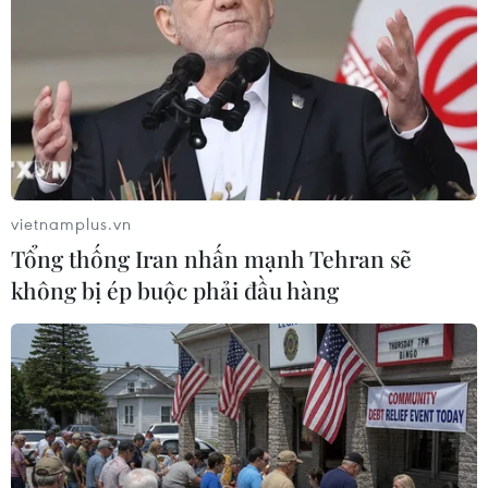
TIN LIÊN QUAN
vietnamplus.vn
Tổng thống Iran nhấn mạnh Tehran sẽ
không bị ép buộc phải đầu hàng
Miss Intercontinental 2022 đồng hành lan
tỏa những giá trị tích cực