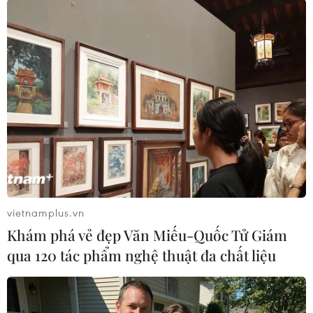
có thể thấy Ngọc Hằng đã học và nắm bắt rất
nhanh để có thể trình diễn được những “cú”
bung tà thần thái, khiến “cô giáo” Như Vân phải
trầm trồ.
Ngọc Hằng cũng từng để lại dấu ấn với những
màn trình diễn cuốn hút khi đảm nhận vai trò
mở màn các bộ sưu tập trên sàn catwalk trong
các mùa Vietnam Beauty Fashion Fest 4 và 5 vừa
qua./.
(Vietnam+)
vietnamplus.vn
Khám phá vẻ đẹp Văn Miếu-Quốc Tử Giám
qua 120 tác phẩm nghệ thuật đa chất liệu