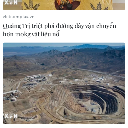
vietnamplus.vn
Quảng Trị triệt phá đường dây vận chuyển
hơn 210kg vật liệu nổ
TIN CÙNG CHUYÊN MỤC
Khám phá vẻ đẹp Văn Miếu-Quốc Tử