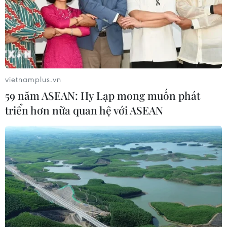
vietnamplus.vn
59 năm ASEAN: Hy Lạp mong muốn phát
triển hơn nữa quan hệ với ASEAN