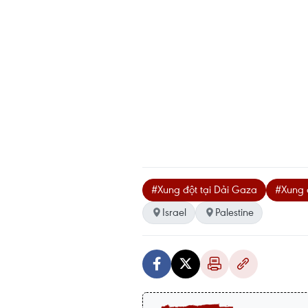
#Xung đột tại Dải Gaza
#Xung 
Israel
Palestine