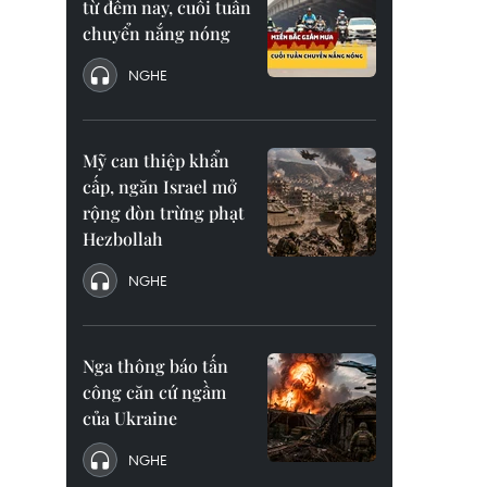
từ đêm nay, cuối tuần
chuyển nắng nóng
NGHE
Mỹ can thiệp khẩn
cấp, ngăn Israel mở
rộng đòn trừng phạt
Hezbollah
NGHE
Nga thông báo tấn
công căn cứ ngầm
của Ukraine
NGHE