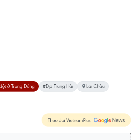
đột ở Trung Đông
#Địa Trung Hải
Lai Châu
Theo dõi VietnamPlus