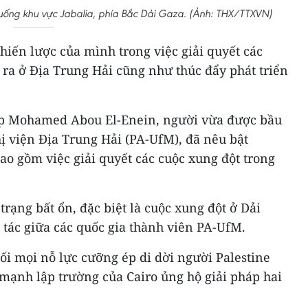
xuống khu vực Jabalia, phía Bắc Dải Gaza. (Ảnh: THX/TTXVN)
hiến lược của mình trong việc giải quyết các
ra ở Địa Trung Hải cũng như thúc đẩy phát triển
Cập Mohamed Abou El-Enein, người vừa được bầu
ị viện Địa Trung Hải (PA-UfM), đã nêu bật
ao gồm việc giải quyết các cuộc xung đột trong
trạng bất ổn, đặc biệt là cuộc xung đột ở Dải
p tác giữa các quốc gia thành viên PA-UfM.
ối mọi nỗ lực cưỡng ép di dời người Palestine
mạnh lập trường của Cairo ủng hộ giải pháp hai