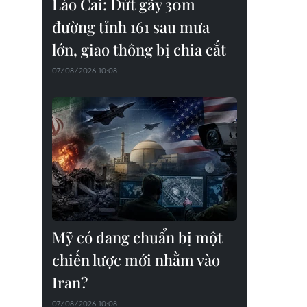
Lào Cai: Đứt gãy 30m
đường tỉnh 161 sau mưa
lớn, giao thông bị chia cắt
07/08/2026 10:08
Mỹ có đang chuẩn bị một
chiến lược mới nhằm vào
Iran?
07/08/2026 10:08