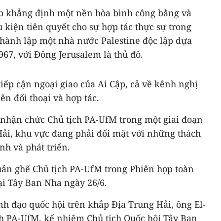
ập khẳng định một nền hòa bình công bằng và
u kiện tiên quyết cho sự hợp tác thực sự trong
thành lập một nhà nước Palestine độc lập dựa
67, với Đông Jerusalem là thủ đô.
tiếp cận ngoại giao của Ai Cập, cả về kênh nghị
ên đối thoại và hợp tác.
nhận chức Chủ tịch PA-UfM trong một giai đoạn
Hải, khu vực đang phải đối mặt với những thách
nh và phát triển.
quản ghế Chủ tịch PA-UfM trong Phiên họp toàn
ại Tây Ban Nha ngày 26/6.
nh đạo quốc hội trên khắp Địa Trung Hải, ông El-
h PA-UfM, kế nhiệm Chủ tịch Quốc hội Tây Ban