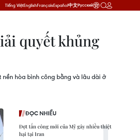
Tiếng Việt
English
Français
Español
中文
Русский
iải quyết khủng
t nền hòa bình công bằng và lâu dài ở
ĐỌC NHIỀU
Đợt tấn công mới của Mỹ gây nhiều thiệt
hại tại Iran