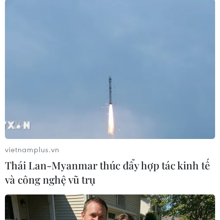
động ở khu vực Mungeshpur
(phía Bắc Delhi) ghi nhận nhiệt độ
lên đến 52,9 độ C, nhiệt độ cao kỷ
lục đã khiến một người lao động
40 tuổi tử vong do sốc nhiệt.
(TTXVN/Vietnam+)
vietnamplus.vn
Thái Lan-Myanmar thúc đẩy hợp tác kinh tế
và công nghệ vũ trụ