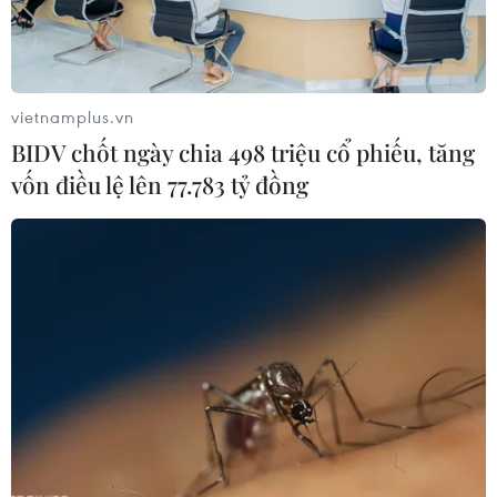
nhiệt độ cao nhất được ghi nhận từ trước đến nay là
52,3 độ C.
vietnamplus.vn
BIDV chốt ngày chia 498 triệu cổ phiếu, tăng
vốn điều lệ lên 77.783 tỷ đồng
Ấn Độ cảnh báo sóng nhiệt khi Delhi ghi