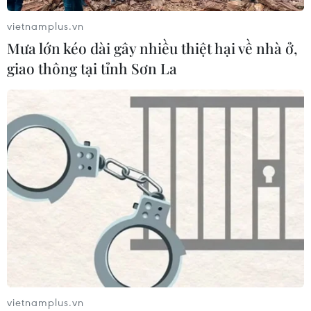
vietnamplus.vn
Mưa lớn kéo dài gây nhiều thiệt hại về nhà ở,
giao thông tại tỉnh Sơn La
CƠ QUAN CHỦ QUẢN: THÔNG TẤN XÃ VIỆT NAM
Tổng Biên tập: TRẦN TIẾN DUẨN
Phó Tổng Biên tập: NGUYỄN THỊ TÁM, KHÚC THANH
THỦY
Sở hữu trí tuệ
Quy định sử dụng
RSS
Hỗ trợ
Ngôn ngữ
TTXVN
Dịch vụ tin
Quảng cáo
Liên hệ
vietnamplus.vn