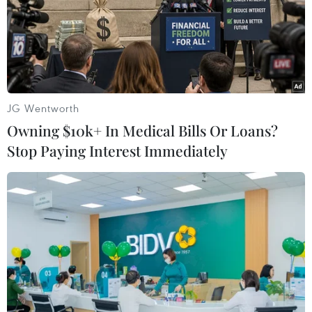
JG Wentworth
Owning $10k+ In Medical Bills Or Loans?
Stop Paying Interest Immediately
Ấn Độ: Nhiệt độ tại thủ đô New Delhi lên
cao kỷ lục 52,3 độ C
29/05/2024 13:33
Cục khí tượng Ấn Độ (IMD) cho biết ngày 29/5, thời tiết
ở thủ đô New Delhi tiếp tục oi bức, nắng nóng, với mức