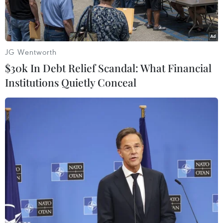
JG Wentworth
$30k In Debt Relief Scandal: What Financial
Institutions Quietly Conceal
Người dân nhập viện điều trị do sốc nhiệt tại New Delhi, Ấn Độ,
ngày 30/5. (Ảnh: AFP/TTXVN)
Ngày 30/5, một tòa án ở bang Rajasthan ở miền
Tây Ấn Độ vừa kêu gọi chính phủ ban bố tình
trạng khẩn cấp quốc gia về tình hình nắng nóng