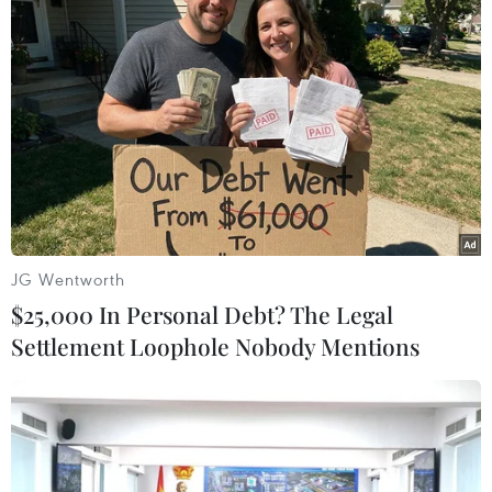
#Nắng nóng
#Biến đổi Khí hậu
#Tử vong do nắng nóng
#Thiếu nước sinh hoạt
Ấn Độ
JG Wentworth
Theo dõi VietnamPlus
$25,000 In Personal Debt? The Legal
Settlement Loophole Nobody Mentions
Biến đổi khí hậu
Chủ động ứng phó với biến đổi khí hậu trong
thời kỳ mới