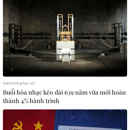
Nhật Bản thúc đẩy phát triển lò phản
ứng modul cỡ nhỏ
05/08/2026 04:59
Mỹ mở rộng hỗ trợ Nhật Bản bảo vệ
đồng yen nhằm ổn định kinh tế châu
Á
05/08/2026 04:26
vietnamplus.vn
Buổi hòa nhạc kéo dài 639 năm vừa mới hoàn
Trung Quốc tăng cường trấn áp tội
thành 4% hành trình
phạm có tổ chức
04/08/2026 14:24