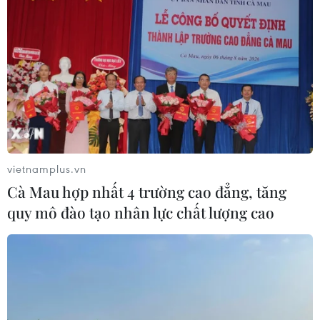
Điều gì chờ đợi đồng yen sau cái bắt
tay giữa Mỹ-Nhật?
04/08/2026 14:11
ASC 2026: Tiếp lửa đam mê khoa học
cho thế hệ trẻ Việt Nam
04/08/2026 14:08
vietnamplus.vn
Cà Mau hợp nhất 4 trường cao đẳng, tăng
quy mô đào tạo nhân lực chất lượng cao
Ngành Trí tuệ Nhân tạo của Trung
Quốc vượt mốc 1.200 tỷ NDT trong
năm 2025
04/08/2026 13:20