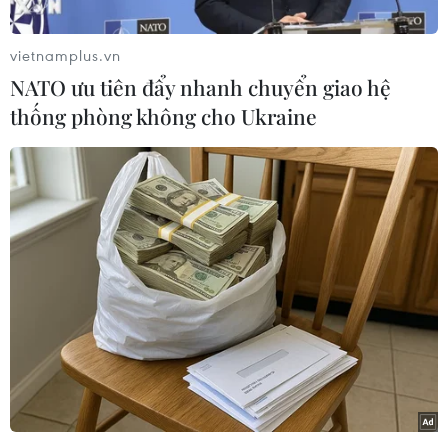
cực đoan đang diễn ra ở quốc gia Nam Á này,
với con số tử vong vì nắng nóng được báo cáo
vietnamplus.vn
lên đến hàng trăm người.
NATO ưu tiên đẩy nhanh chuyển giao hệ
Ấn Độ đang hứng chịu đợt nắng nóng cực đoan
thống phòng không cho Ukraine
với nhiệt độ ở một số thành phố lên tới trên 45
độ C, thậm chí vùng đô thị Delhi có lúc ghi nhận
nhiệt độ lên đến 52,9 độ C, mức cao chưa từng
có.
Trong thông báo, tòa thượng thẩm bang
Rajasthan, nơi phải hứng chịu một số ngày nóng
nhất gần đây, cho rằng chính quyền đã không
thực hiện các biện pháp đầy đủ và thích hợp để
bảo vệ người dân trước nắng nóng.
Thông báo nêu rõ: "Do điều kiện thời tiết nắng
nóng khắc nghiệt, hàng trăm người đã tử vong