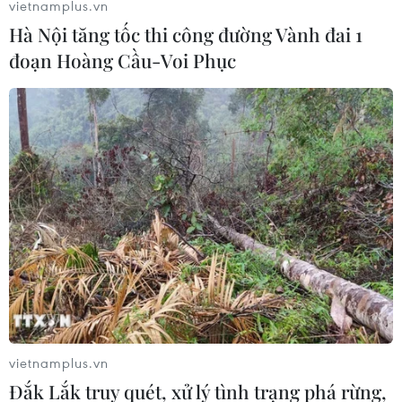
vietnamplus.vn
Hà Nội tăng tốc thi công đường Vành đai 1
đoạn Hoàng Cầu-Voi Phục
Mức nhiệt cao kỷ lục ở Thủ đô
Ấn Độ
29/05/2024 02:33
Ngày 28/5, Thủ đô New Delhi của Ấn Độ đã hứng chịu
ngày nắng nóng khắc nghiệt, với nhiệt độ tối đa cao
nhất mọi thời đại 49,9 độ C.
vietnamplus.vn
Đắk Lắk truy quét, xử lý tình trạng phá rừng,