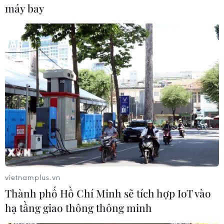
máy bay
nên để tình trạng phân rã ngày càng lan rộng,
bởi điều này sẽ ảnh hưởng nghiêm trọng tới sự
tăng trưởng kinh tế và ổn định xã hội./.
(TTXVN/Vietnam+)
vietnamplus.vn
Thành phố Hồ Chí Minh sẽ tích hợp IoT vào
hạ tầng giao thông thông minh