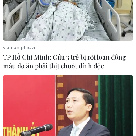
16/11/2018 14:24
Chủ tịch Trung Quốc Tập Cận Bình khẳng định Trung
Quốc sẵn sàng tăng cường thông tin liên lạc và phối
hợp với Papua New Guinea trên các diễn đàn quốc tế
như Liên hợp quốc, APEC, ASEAN...
vietnamplus.vn
TP Hồ Chí Minh: Cứu 3 trẻ bị rối loạn đông
máu do ăn phải thịt chuột dính độc