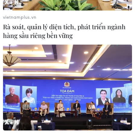
vietnamplus.vn
Rà soát, quản lý diện tích, phát triển ngành
hàng sầu riêng bền vững
Trung Quốc, Australia kêu gọi nói "không"
với bảo hộ thương mại
17/11/2018 04:59
Chủ tịch Trung Quốc Tập Cận Bình ngày 17/11 tuyên bố
các hành động bảo hộ thương mại là "thiển cận và tất
yếu sẽ phải hứng chịu thất bại."