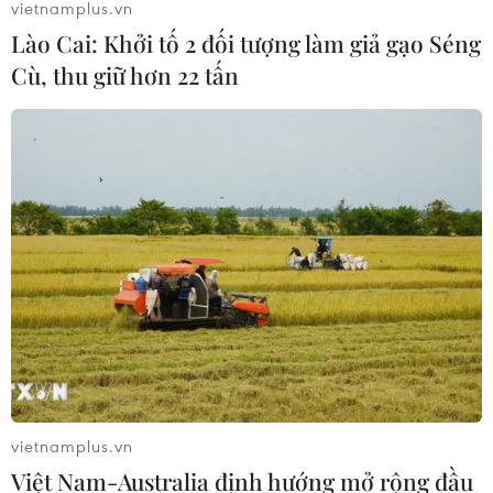
vietnamplus.vn
600.000 đồng phiên chiều nay
Lào Cai: Khởi tố 2 đối tượng làm giả gạo Séng
10/08/2026 09:51
Cù, thu giữ hơn 22 tấn
Trái cây Việt Nam còn nhiều dư địa
tại Thổ Nhĩ Kỳ
10/08/2026 09:44
Thị trường vàng “án binh” chờ đợi số
liệu lạm phát của Mỹ
10/08/2026 09:16
vietnamplus.vn
Từ 15/9, cấp giấy phép kinh doanh
Việt Nam-Australia định hướng mở rộng đầu