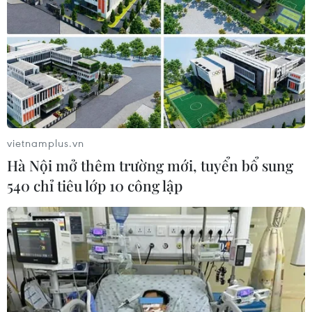
lượng.
vietnamplus.vn
Hà Nội mở thêm trường mới, tuyển bổ sung
540 chỉ tiêu lớp 10 công lập
Trung Quốc và Papua New Guinea ký kết
một loạt các văn kiện hợp tác