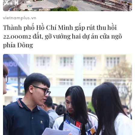
Xem thêm
vietnamplus.vn
Thành phố Hồ Chí Minh gấp rút thu hồi
22.000m2 đất, gỡ vướng hai dự án cửa ngõ
phía Đông
CƠ QUAN CHỦ QUẢN: THÔNG TẤN XÃ VIỆT NAM
Tổng Biên tập: TRẦN TIẾN DUẨN
Phó Tổng Biên tập: NGUYỄN THỊ TÁM, KHÚC THANH
THỦY
Sở hữu trí tuệ
Quy định sử dụng
RSS
Hỗ trợ
Ngôn ngữ
TTXVN
Dịch vụ tin
Quảng cáo