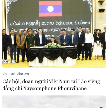
#Nhà chung cư
#APEC
#Thủ tướng Malaysia
#Mahathir Mohamad
#Papua New Guinea
#Vấn đề Brexit
#Bình đẳng thương mại
#Liên minh châu Âu
Papua New Guinea
Theo dõi VietnamPlus
vietnamplus.vn
Các hội, đoàn người Việt Nam tại Lào viếng
đồng chí Xaysomphone Phomvihane
TIN LIÊN QUAN