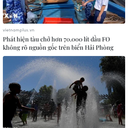
hơn về thương mại giữa các quốc gia giàu có và
các nước đang phát triển.
vietnamplus.vn
Phát hiện tàu chở hơn 70.000 lít dầu FO
không rõ nguồn gốc trên biển Hải Phòng
Thủ tướng Malaysia Mahathir Mohamad. (Nguồn: AFP)
Thủ tướng Malaysia Mahathir Mohamad ngày
17/11 cho rằng các nền kinh tế thành viên Diễn
đàn Hợp tác kinh tế châu Á-Thái Bình Dương