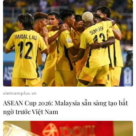
10/08/2026 02:44
Giá vàng ngày 10/8: Bảng giá tại các
công ty vàng bạc đá quý
10/08/2026 02:06
Giá dầu tiếp tục leo thang khi rủi ro
gián đoạn nguồn cung gia tăng
10/08/2026 02:03
vietnamplus.vn
ASEAN Cup 2026: Malaysia sẵn sàng tạo bất
ngờ trước Việt Nam
Giá vàng đi ngang trong phiên giao
dịch đầu tuần
10/08/2026 02:02