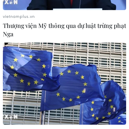
vietnamplus.vn
Thượng viện Mỹ thông qua dự luật trừng phạt
COVID-19: Australia phong tỏa Perth sau
Nga
khi có ca nhiễm cộng đồng
31/01/2021 07:35
Ca nhiễm mới là một nam nhân viên bảo vệ tại khách
sạn được sử dụng làm nơi cách ly người nhập cảnh và
nhiều khả năng người này mắc biến thể mới của virus
SARS-CoV-2 được phát hiện ở Anh.