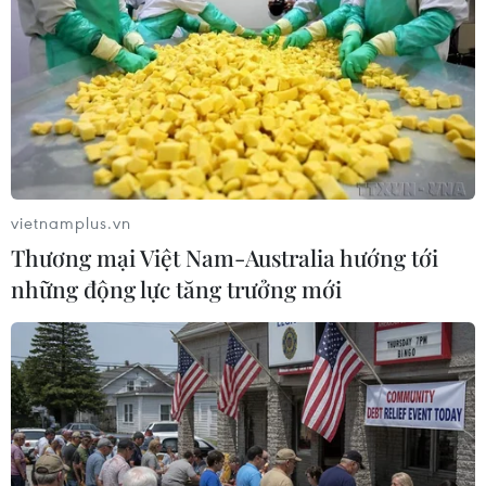
vietnamplus.vn
Thương mại Việt Nam-Australia hướng tới
những động lực tăng trưởng mới
Australia tuyên bố nhanh chóng đánh bại
làn sóng lây nhiễm thứ ba
22/01/2021 11:27