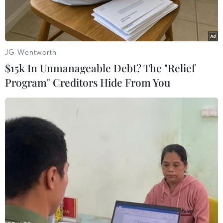
JG Wentworth
$15k In Unmanageable Debt? The "Relief
Program" Creditors Hide From You
Nhân viên y tế lấy mẫu xét nghiệm COVID-19 tại Perth. (Ảnh:
THX/TTXVN)
Theo phóng viên TTXVN tại Sydney, Chính phủ
Australia đặt mục tiêu tiêm vắcxin ngừa COVID-
19 cho 4 triệu người dân vào giữa tháng 4/2021
và hiện các cơ quan y tế nước này đang đẩy