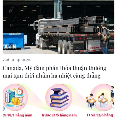
Mỹ thu hồi gần 1,6 triệu quả trứng do
nguy cơ nhiễm khuẩn Salmonella
24/07/2026 05:34
Venezuela ghi nhận 3 ca tử vong do
virus Hanta
vietnamplus.vn
22/07/2026 06:57
Canada, Mỹ đàm phán thỏa thuận thương
mại tạm thời nhằm hạ nhiệt căng thẳng
Sản phụ ở Australia sinh 4 bé gái
cùng trứng theo cách hoàn toàn tự
nhiên
22/07/2026 06:38