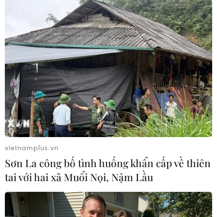
#Tiêm chủng
#Vắcxin
#Ưu tiên
#Pfizer/BioNTech
#AstraZeneca
#Novavax
Australia
Theo dõi VietnamPlus
vietnamplus.vn
Sơn La công bố tình huống khẩn cấp về thiên
tai với hai xã Muổi Nọi, Nậm Lầu
TIN LIÊN QUAN