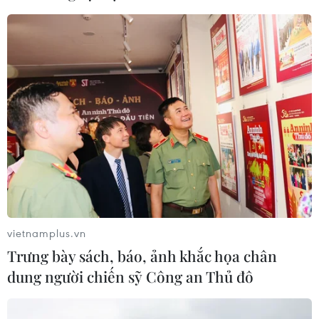
Johnson & Johnson chi 5,5 tỷ USD
dàn xếp vụ kiện phấn rôm gây ung
thư
28/07/2026 04:37
Panama cảnh báo ổ dịch hô hấp lạ
sau 6 ca tử vong liên tiếp
28/07/2026 01:50
vietnamplus.vn
Trưng bày sách, báo, ảnh khắc họa chân
Nắng nóng khốc liệt tại Mỹ và Hàn
dung người chiến sỹ Công an Thủ đô
Quốc đe dọa sức khỏe cộng đồng
27/07/2026 23:07