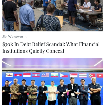
Làn sóng lây nhiễm thứ ba đã bùng phát từ các bãi
biển phía Bắc Sydney, khiến hoạt động đi lại đến bang
New South Wales, Western Australia và Queensland
phải giảm bớt từ đầu tháng 1/2021.
JG Wentworth
$30k In Debt Relief Scandal: What Financial
Institutions Quietly Conceal