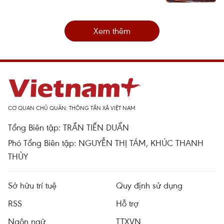
Xem thêm
CƠ QUAN CHỦ QUẢN: THÔNG TẤN XÃ VIỆT NAM
Tổng Biên tập: TRẦN TIẾN DUẨN
Phó Tổng Biên tập: NGUYỄN THỊ TÁM, KHÚC THANH
THỦY
Sở hữu trí tuệ
Quy định sử dụng
RSS
Hỗ trợ
Ngôn ngữ
TTXVN