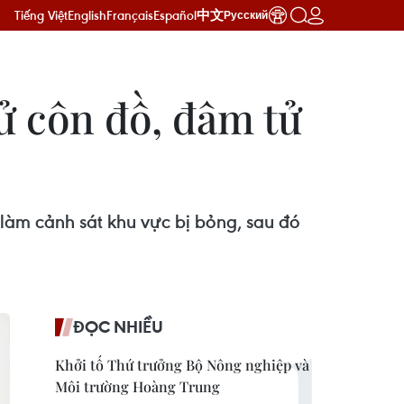
Tiếng Việt
English
Français
Español
中文
Русский
ử côn đồ, đâm tử
 làm cảnh sát khu vực bị bỏng, sau đó
ĐỌC NHIỀU
Khởi tố Thứ trưởng Bộ Nông nghiệp và
Môi trường Hoàng Trung