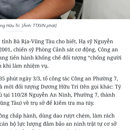
ng Hữu Trí. (Ảnh: TTXVN phát)
an tỉnh Bà Rịa-Vũng Tàu cho biết, Hạ sỹ Nguyễn
001, chiến sỹ Phòng Cảnh sát cơ động, Công an
đang tiến hành khống chế đối tượng “chống người
h khi làm nhiệm vụ.
35 phút ngày 3/3, tổ công tác Công an Phường 7,
 mời đối tượng Dương Hữu Trí (tên gọi khác: Tý
rú tại 110/28 Nguyễn An Ninh, Phường 7, thành
ũng Tàu) về trụ sở để kiểm tra ma túy.
hông chấp hành, dùng dao rượt chém, làm rách
(cán bộ lực lượng đảm bảo an ninh trật tự cơ sở