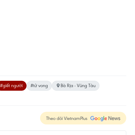
#giết người
#tử vong
Bà Rịa - Vũng Tàu
Theo dõi VietnamPlus