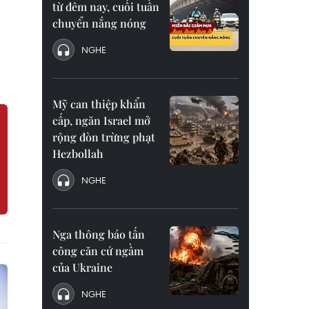
từ đêm nay, cuối tuần
chuyển nắng nóng
NGHE
Mỹ can thiệp khẩn
cấp, ngăn Israel mở
rộng đòn trừng phạt
Hezbollah
NGHE
Nga thông báo tấn
công căn cứ ngầm
của Ukraine
NGHE