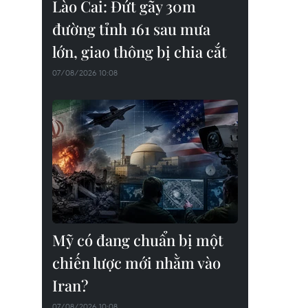
Lào Cai: Đứt gãy 30m
đường tỉnh 161 sau mưa
lớn, giao thông bị chia cắt
07/08/2026 10:08
Mỹ có đang chuẩn bị một
chiến lược mới nhằm vào
Iran?
07/08/2026 10:08