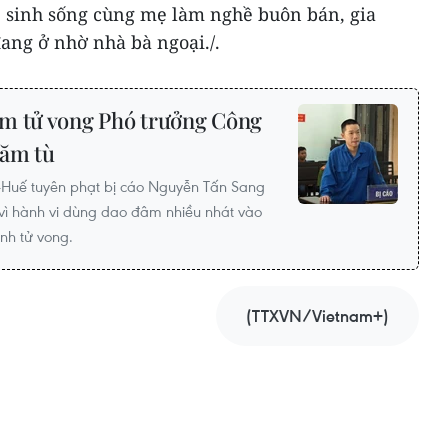
, sinh sống cùng mẹ làm nghề buôn bán, gia
ang ở nhờ nhà bà ngoại./.
âm tử vong Phó trưởng Công
năm tù
-Huế tuyên phạt bị cáo Nguyễn Tấn Sang
vì hành vi dùng dao đâm nhiều nhát vào
nh tử vong.
(TTXVN/Vietnam+)