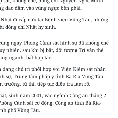
áp sát, khống chế, đồng chí Nguyễn Ngọc Minh
ùng dao đâm vào vùng ngực bên phải.
í Nhật đi cấp cứu tại Bệnh viện Vũng Tàu, nhưng
hì đồng chí Nhật hy sinh.
cùng ngày, Phòng Cảnh sát hình sự đã khống chế
uy nhiên, sau khi bị bắt, đối tượng Trí vẫn thể
ang ngạnh, bất hợp tác.
n đang chủ trì phối hợp với Viện Kiểm sát nhân
nh sự, Trung tâm pháp y tỉnh Bà Rịa-Vũng Tàu
rường, tử thi, tiếp tục điều tra làm rõ.
ật, sinh năm 2001, vào ngành Công an tháng 2
Phòng Cảnh sát cơ động, Công an tỉnh Bà Rịa-
ành phố Vũng Tàu.