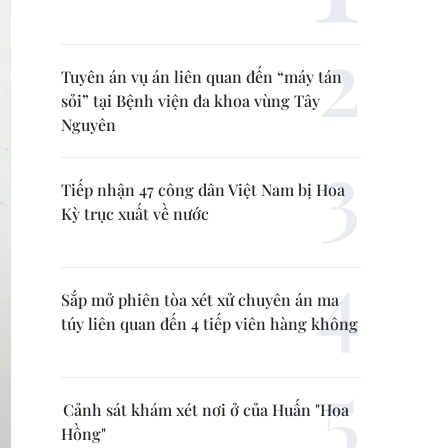
Tuyên án vụ án liên quan đến “máy tán
sỏi” tại Bệnh viện đa khoa vùng Tây
Nguyên
Tiếp nhận 47 công dân Việt Nam bị Hoa
Kỳ trục xuất về nước
Sắp mở phiên tòa xét xử chuyên án ma
túy liên quan đến 4 tiếp viên hàng không
Cảnh sát khám xét nơi ở của Huấn "Hoa
Hồng"