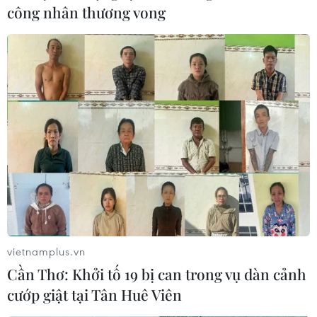
công nhân thương vong
#Đại học Kinh tế Quốc dân
#Khởi kiện
vietnamplus.vn
#Bằng tốt nghiệp
Cần Thơ: Khởi tố 19 bị can trong vụ dàn cảnh
cướp giật tại Tân Huê Viên