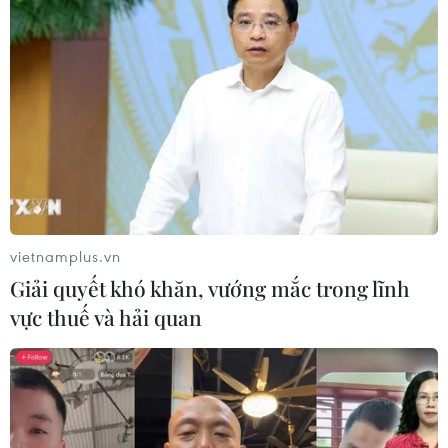
vietnamplus.vn
TIN CÙNG CHUYÊN MỤC
Giải quyết khó khăn, vướng mắc trong lĩnh
vực thuế và hải quan
Cựu Trưởng ban quản lý chung cư
lừa bán căn hộ tái định cư, chiếm
đoạt hơn 2 tỷ đồng
08/08/2026 13:41