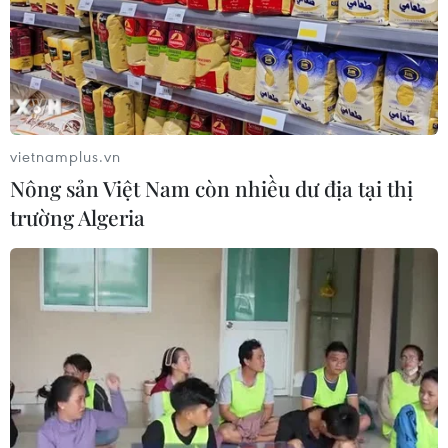
vietnamplus.vn
Nông sản Việt Nam còn nhiều dư địa tại thị
trường Algeria
Bị cựu sinh viên kiện đòi 44 tỉ
đồng, Đại học Kinh tế quốc dân nói gì?
07/05/2025 09:20
Ngày 6/5, Tòa án nhân dân quận Hai Bà Trưng (Hà
Nội) mở phiên xét xử vụ ông Dương Thế Hảo kiện
Trường Đại học Kinh tế Quốc dân vì cho rằng trường giữ