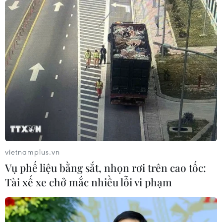
vietnamplus.vn
Vụ phế liệu bằng sắt, nhọn rơi trên cao tốc:
Tài xế xe chở mắc nhiều lỗi vi phạm