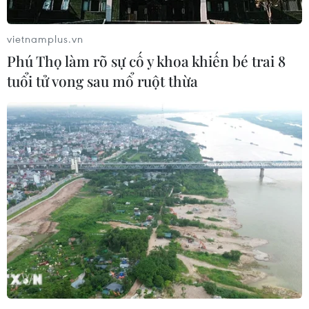
quy định của pháp luật về bồi thường ngoài hợp
đồng thì bên yêu cầu bồi thường phải chứng
vietnamplus.vn
minh lỗi của phía bị đơn.
Phú Thọ làm rõ sự cố y khoa khiến bé trai 8
Phía Trường Đại học Kinh tế quốc dân không có
tuổi tử vong sau mổ ruột thừa
lỗi khi ông Hảo sau khi tốt nghiệp đã không
quay lại Nhà trường làm thủ tục xin cấp bằng
tốt nghiệp.
Đến năm 2017, ông Hảo có đơn khởi kiện đòi
bằng tốt nghiệp, thì đến năm 2019, Nhà trường
đã trả bằng tốt nghiệp và hồ sơ cá nhân cho ông
Hảo. Việc chậm trễ này do khách quan khi nhân
sự quản lý hồ sơ thay đổi, Nhà trường nhiều lần
chuyển khu làm việc.
Bên cạnh đó, Hội đồng xét xử cũng xác định, lời