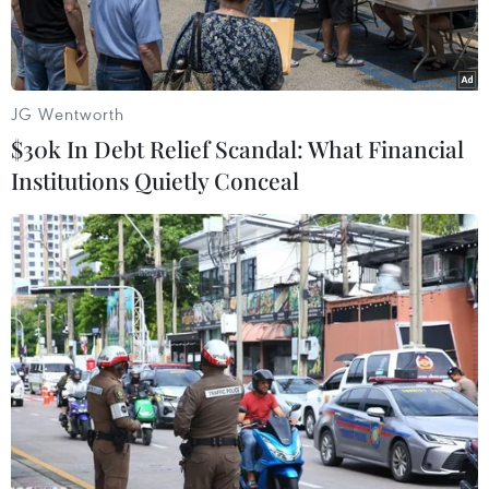
JG Wentworth
$30k In Debt Relief Scandal: What Financial
Institutions Quietly Conceal
Đại học Kinh tế Quốc dân. (Nguồn: Vietnam+)
Ngày 18/6, Tòa án nhân dân quận Hai Bà Trưng
(Hà Nội) mở lại phiên tòa dân sự xét xử vụ ông