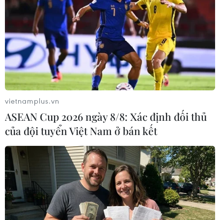
Hảo không thể yêu cầu bồi thường thay người
khác được.
Ông Hảo xác định Nhà trường là bị đơn là
không chính xác, bởi bồi thường ở đây là bồi
thường ngoài hợp đồng, là khởi kiện cá nhân
chứ không phải pháp nhân.
Đơn kiện của ông Hảo không chứng minh được
vietnamplus.vn
cá nhân nào của Trường Đại học Kinh tế quốc
ASEAN Cup 2026 ngày 8/8: Xác định đối thủ
dân gây ra thiệt hại cho ông Hảo, dẫn đến việc
của đội tuyển Việt Nam ở bán kết
pháp nhân Nhà trường phải bồi thường. ... Do
vậy, luật sư bị đơn đề nghị tòa không chấp nhận
yêu cầu của nguyên đơn.
Phát biểu quan điểm giải quyết vụ án, đại diện
Viện Kiểm sát cho rằng, yêu cầu khởi kiện của
ông Hảo là không có căn cứ. Theo đại diện Viện