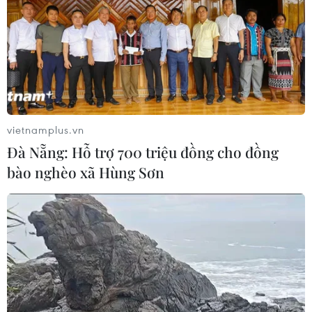
báo nạn "giang hồ mạng” kéo những
hệ lụy ảo tràn ra đời thực
08/08/2026 04:00
Quảng Trị triệt phá đường dây vận
chuyển hơn 210kg vật liệu nổ
vietnamplus.vn
08/08/2026 01:59
Đà Nẵng: Hỗ trợ 700 triệu đồng cho đồng
bào nghèo xã Hùng Sơn
Cần Thơ: Khởi tố 19 bị can trong vụ
dàn cảnh cướp giật tại Tân Huê Viên
08/08/2026 01:33
TP Hồ Chí Minh: Bắt khẩn cấp bảo