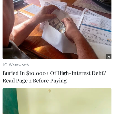
(TTXVN/Vietnam+)
JG Wentworth
Buried In $10,000+ Of High-Interest Debt?
Read Page 2 Before Paying
#du lịch
#Bắc Ninh
#miễn phí xe bus
Bắc Ninh