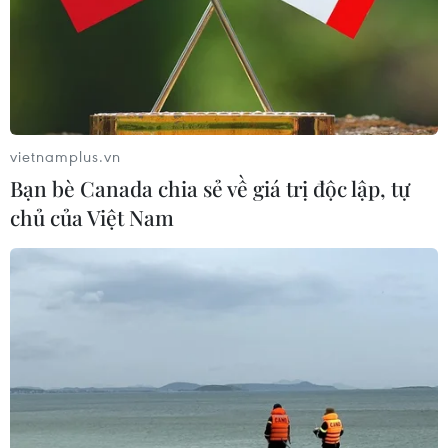
vietnamplus.vn
Bạn bè Canada chia sẻ về giá trị độc lập, tự
chủ của Việt Nam
TIN CÙNG CHUYÊN MỤC
Tỉnh Quảng Ninh mở hướng kết nối
mới với chuỗi kinh tế phía Bắc
09/08/2026 08:04