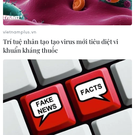
vietnamplus.vn
Trí tuệ nhân tạo tạo virus mới tiêu diệt vi
khuẩn kháng thuốc
Trà Vinh: Phát triển du lịch nông thôn gắn
với bản sắc văn hóa, bền vững
06/03/2025 01:17
Tỉnh Trà Vinh phát triển du lịch nông thôn gắn với văn
hóa nhằm nâng cao đời sống, góp phần chuyển dịch cơ
cấu kinh tế nông thôn theo hướng tích hợp đa giá trị và
phát triển bền vững.