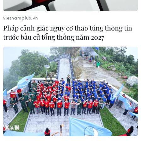
vietnamplus.vn
Pháp cảnh giác nguy cơ thao túng thông tin
trước bầu cử tổng thống năm 2027
Đại sứ du lịch Đà Nẵng: “Cầu nối” văn hóa
lan tỏa bản sắc Việt Nam
05/03/2025 02:18
Hoa hậu Thanh Thủy vừa được công bố sẽ chính thức