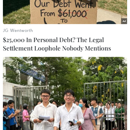
JG Wentworth
$25,000 In Personal Debt? The Legal
Settlement Loophole Nobody Mentions
Hát dân ca quan họ tại Lễ hội Đền Đô Xuân Giáp Thìn. (Ảnh: Đỗ
Huyền/TTXVN)
Chủ tịch Ủy ban Nhân dân tỉnh Bắc Ninh Vương
Quốc Tuấn vừa chỉ đạo các đơn vị liên quan hỗ
trợ người dân địa phương và du khách tham