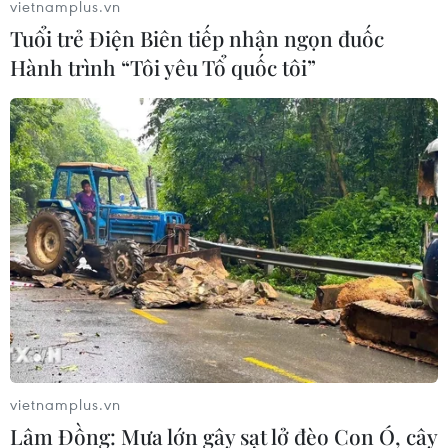
vietnamplus.vn
đồng hành cùng du lịch quê hương trên cương vị Đại sứ
Tuổi trẻ Điện Biên tiếp nhận ngọn đuốc
Du lịch năm 2025 – 2026 của thành phố Đà Nẵng
nhằm lan tỏa hình ảnh bản sắc Việt vươn xa.
Hành trình “Tôi yêu Tổ quốc tôi”
vietnamplus.vn
Lâm Đồng: Mưa lớn gây sạt lở đèo Con Ó, cây