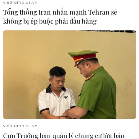
vietnamplus.vn
Tổng thống Iran nhấn mạnh Tehran sẽ
Italy có thể tham gia cơ chế xác minh
không bị ép buộc phải đầu hàng
giải giáp Hezbollah tại Nam Liban
04/08/2026 22:42
Iran-Oman đàm phán thiết lập tuyến
hàng hải mới qua eo biển Hormuz
04/08/2026 22:42
Cố vấn quân sự Iran tiết lộ
sốc, tuyên bố hàng trăm binh sĩ Mỹ
đã thiệt mạng
vietnamplus.vn
04/08/2026 15:51
Cựu Trưởng ban quản lý chung cư lừa bán