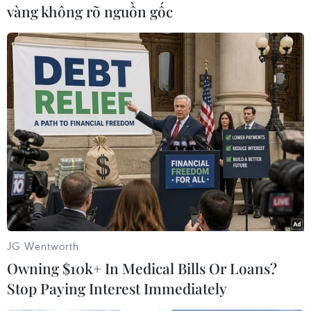
vàng không rõ nguồn gốc
#Qatar
#Bahrain
#Iran
#Mạng lưới khủng bố
#Nghi phạm
Bahrain
Iran
Qatar
JG Wentworth
Owning $10k+ In Medical Bills Or Loans?
Theo dõi VietnamPlus
Stop Paying Interest Immediately