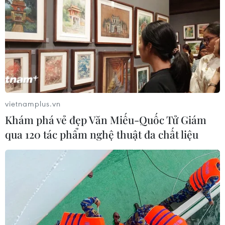
CƠ QUAN CHỦ QUẢN: THÔNG TẤN XÃ VIỆT NAM
Tổng Biên tập: TRẦN TIẾN DUẨN
Phó Tổng Biên tập: NGUYỄN THỊ TÁM, KHÚC THANH
vietnamplus.vn
THỦY
Khám phá vẻ đẹp Văn Miếu-Quốc Tử Giám
qua 120 tác phẩm nghệ thuật đa chất liệu
Sở hữu trí tuệ
Quy định sử dụng
RSS
Hỗ trợ
Ngôn ngữ
TTXVN
Dịch vụ tin
Quảng cáo
Liên hệ