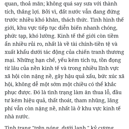
quan, thoả mãn; không quá say sưa với thành
tích, thắng lợi. Bởi vì, đất nước vẫn đang đứng
trước nhiều khó khăn, thách thức. Tình hình thế
giới, khu vực tiếp tục diễn biến nhanh chóng,
phức tạp, khó lường. Kinh tế thế giới còn tiềm
ẩn nhiều rủi ro, nhất là về tài chính-tiền tệ và
xuất khẩu dưới tác động của chiến tranh thương
mại. Những hạn chế, yếu kém tích tụ, tồn đọng
từ lâu của nền kinh tế và trong nhiều lĩnh vực
xã hội còn nặng nề, gây hậu quả xấu, bức xúc xã
hội, không dễ một sớm một chiều có thể khắc
phục được. Đó là tình trạng làm ăn thua lỗ, đầu
tư kém hiệu quả, thất thoát, tham nhũng, lãng
phí vẫn còn nặng nề, nhất là ở khu vực kinh tế
nhà nước.
Tình trạng "trên nóng, dưới lạnh," kỷ cương