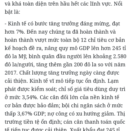
và khá toàn diện trên hầu hết các lĩnh vực. Nổi
bật là:
- Kinh tế có bước tăng trưởng đáng mừng, đạt
hơn 7%. Đến nay chúng ta đã hoàn thành và
hoàn thành vượt mức toàn bộ 12 chỉ tiêu cơ bản
kế hoạch đề ra, nâng quy mô GDP lên hơn 245 tỉ
đô la Mỹ, bình quân đầu người lên khoảng 2.580
đô la/người, tăng thêm gần 200 đô la so với năm
2017. Chất lượng tăng trưởng ngày càng được
cải thiện. Kinh tế vĩ mô tiếp tục ổn định. Lạm
phát được kiểm soát; chỉ số giá tiêu dùng duy trì
ở mức 3,54%. Các cân đối lớn của nền kinh tế
cơ bản được bảo đảm; bội chi ngân sách ở mức
thấp 3,67% GDP; nợ công có xu hướng giảm. Thị
trường tiền tệ ổn định; cán cân thanh toán quốc
tế tiếp tục được cải thiện. Xuất khẩu đạt 245 tỉ