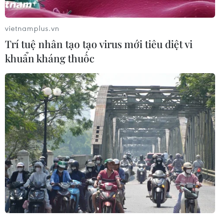
vietnamplus.vn
Trí tuệ nhân tạo tạo virus mới tiêu diệt vi
khuẩn kháng thuốc
Cô bé 7 tuổi “gây sốt” tại Liên hoan Tài
năng trẻ Ca trù Hà Nội
11/11/2016 08:42
“Ở lớp em có khá nhiều bạn cũng học ca trù. Giờ ra
chơi, chúng em thường tập gõ phách với nhau. Điều
này khiến em cảm thấy rất vui,” Nguyễn Thục Trinh - thí
sinh nhỏ tuổi nhất tại liên hoan chia sẻ.