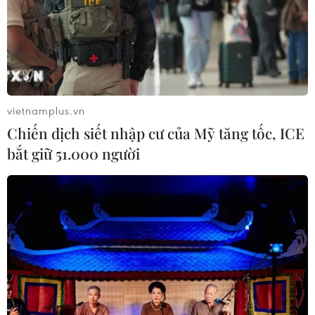
vietnamplus.vn
Chiến dịch siết nhập cư của Mỹ tăng tốc, ICE
bắt giữ 51.000 người
TIN CÙNG CHUYÊN MỤC
Sân khấu nghệ thuật thực cảnh
'đánh thức' vẻ đẹp huyền thoại vùng
hồ Nà Hang
09/08/2026 09:17
Hình thành ba vòng kiểm soát chặt