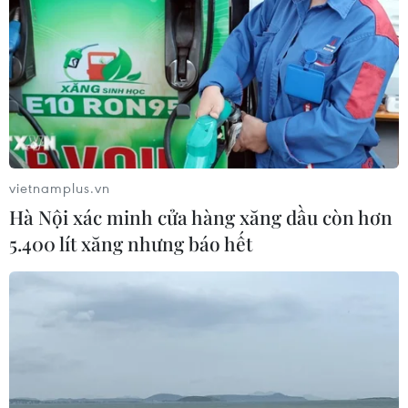
31/08/2016 09:16
Các chương trình văn hóa nghệ thuật sẽ được tổ chức
theo từng tuần cụ thể, diễn ra tại các địa điểm trong
không gian đi bộ khu vực hồ Hoàn Kiếm và vùng phụ
cân.
vietnamplus.vn
Hà Nội xác minh cửa hàng xăng dầu còn hơn
5.400 lít xăng nhưng báo hết