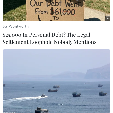
mạnh.
JG Wentworth
$25,000 In Personal Debt? The Legal
Settlement Loophole Nobody Mentions
Liên hoan Tài năng trẻ Ca trù Hà Nội diễn ra từ ngày 11-13/11 tại
Văn Miếu-Quốc Tử Giám. (Ảnh: An Ngọc/Vietnam+)
Theo đánh giá của ban tổ chức Liên hoan Tài