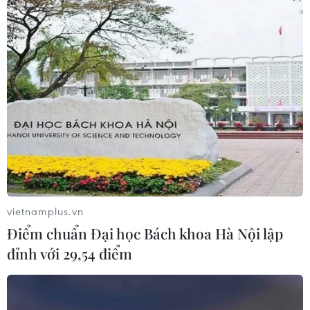
# Trang phục biểu diễn
#Trương Minh Tiến
#Ca trù Hà Nội
#Liên hoan Tài năng trẻ Ca trù Hà Nội
#UNESCO
#Bảo tồn ca trù
#Phố đi bộ
TP. Hà Nội
vietnamplus.vn
Điểm chuẩn Đại học Bách khoa Hà Nội lập
đỉnh với 29,54 điểm
Theo dõi VietnamPlus