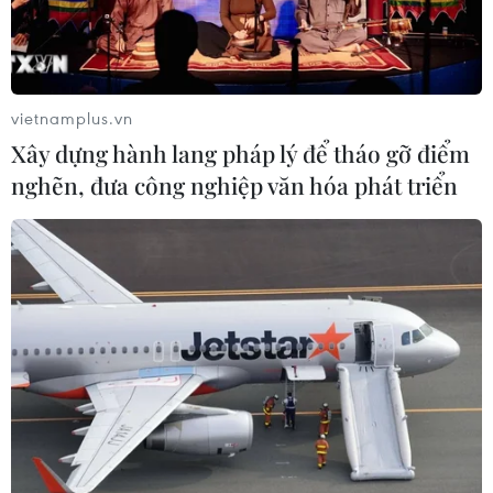
chẽ để nâng cao chất lượng ngành
xuất bản
09/08/2026 07:57
vietnamplus.vn
Nét duyên kín đáo trong trang phục
Xây dựng hành lang pháp lý để tháo gỡ điểm
truyền thống của phụ nữ Sán Dìu
nghẽn, đưa công nghiệp văn hóa phát triển
09/08/2026 07:18
Phát huy giá trị văn hóa, khơi dậy
nguồn lực phát triển từ các địa
phương
09/08/2026 05:48
Xây dựng hành lang pháp lý để tháo
gỡ điểm nghẽn, đưa công nghiệp văn