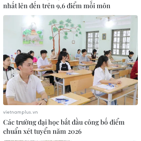
nhất lên đến trên 9,6 điểm mỗi môn
Kết thúc liên hoan, ban tổ chức đã trao hai
giải Tài năng Xuất sắc cho thí sinh Nguyễn Thị
Thảo (Giáo phường Ca trù Thái Hà) và thí sinh
Đinh Thị Vân (Giáo phường Ca trù Lỗ Khê).
Bên cạnh đó, ban tổ chức cũng đã trao bốn
giải A (cá nhân), một giải A (tập thể) và nhiều
giải khác cho các thí sinh tham dự liên hoan.
(Vietnam+)
vietnamplus.vn
Các trường đại học bắt đầu công bố điểm
chuẩn xét tuyển năm 2026