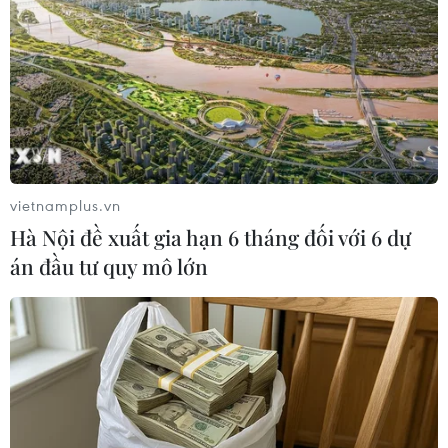
sản văn hóa phi vật thể.
vietnamplus.vn
Hà Nội đề xuất gia hạn 6 tháng đối với 6 dự
án đầu tư quy mô lớn
Ồng Trương Minh Tiến - Phó Giám đốc Sở Văn hóa và Thể thao
Hà Nội. (Ảnh: An Ngọc/Vietnam+)