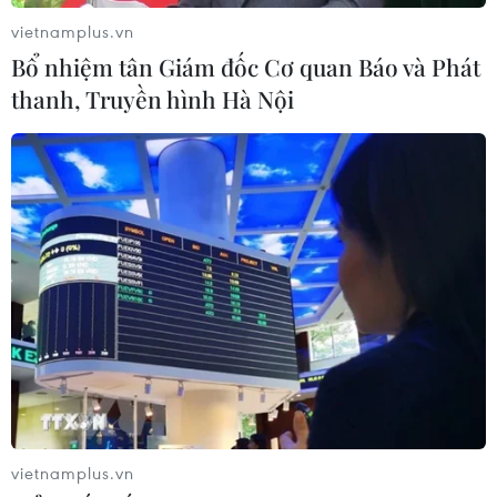
vietnamplus.vn
Bổ nhiệm tân Giám đốc Cơ quan Báo và Phát
thanh, Truyền hình Hà Nội
Tác phẩm về sự hy vọng thắng giải cuộc
thi Phóng viên trẻ Pháp ngữ
vietnamplus.vn
04/11/2022 12:25