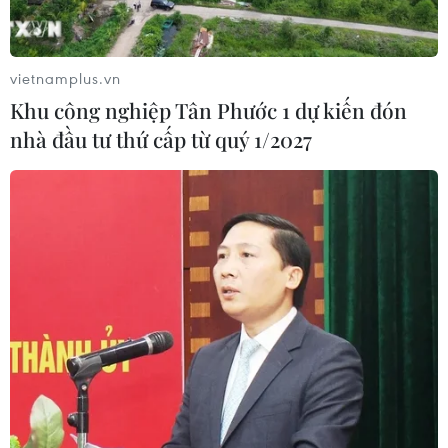
vietnamplus.vn
Khu công nghiệp Tân Phước 1 dự kiến đón
nhà đầu tư thứ cấp từ quý 1/2027
Trưng bày nhiều sách quý tại "Không gian
sách tiếng Pháp” ở Hà Nội
12/10/2022 06:49
“Không gian sách tiếng Pháp” tại Thư viện Quốc gia
Việt Nam sẽ mang đến cơ hội cho bạn đọc tiếp cận với
nền văn hóa, đất nước, con người của cộng đồng Pháp
ngữ thông qua các bộ sưu tập sách chọn lọc.