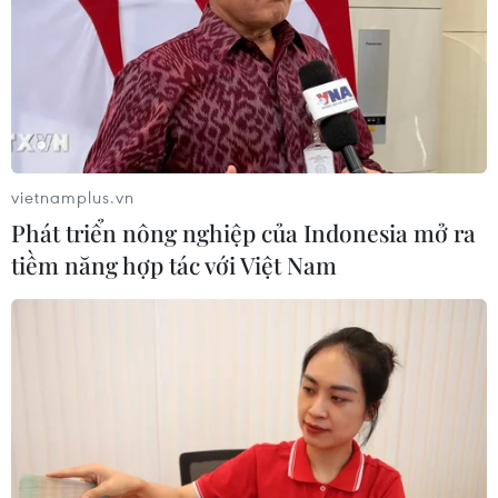
lại tại Djerba, Tunisia, nhưng mở ra triển vọng
kết nối trong đa dạng và ứng dụng kỹ thuật số,
yếu tố phát triển và đoàn kết trong không gian
Pháp ngữ vì một tương lai tốt đẹp hơn./.
(TTXVN/Vietnam+)
vietnamplus.vn
Phát triển nông nghiệp của Indonesia mở ra
tiềm năng hợp tác với Việt Nam