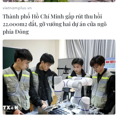
vietnamplus.vn
Thành phố Hồ Chí Minh gấp rút thu hồi
22.000m2 đất, gỡ vướng hai dự án cửa ngõ
phía Đông