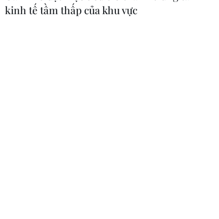
kinh tế tầm thấp của khu vực
TIN CÙNG CHUYÊN MỤC
Đường ống xuyên Sahara-bước tiến
mới trong liên kết năng lượng châu
Phi
09/08/2026 15:41
Cộng hòa Dân chủ Congo ghi nhận