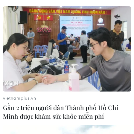
Việt Nam đóng vai trò tích
cực và chủ động trong Cộng đồng Pháp
ngữ
19/11/2022 01:00
Việt Nam đang nỗ lực góp phần tăng cường hình ảnh
và sự hiện diện của Pháp ngữ tại khu vực châu Á-Thái
Bình Dương; sẵn sàng là cầu nối thúc đẩy quan hệ cộng
đồng Pháp ngữ và ASEAN.
vietnamplus.vn
Gần 2 triệu người dân Thành phố Hồ Chí
Minh được khám sức khỏe miễn phí