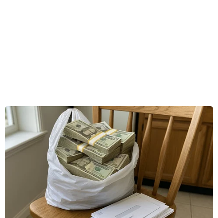
chức quốc tế Pháp ngữ (OIF) nhiệm kỳ tiếp theo
và chỉ định Pháp làm nước chủ nhà của Hội
nghị cấp cao Pháp ngữ lần thứ 19 vào năm 2024.
Với chủ đề: "Kết nối trong đa dạng: Kỹ thuật số,
yếu tố phát triển và đoàn kết trong không gian
Pháp ngữ," 88 phái đoàn từ các quốc gia thành
viên và quan sát viên của OIF đã tham dự sự
kiện.
Đoàn Việt Nam do Phó Chủ tịch nước Võ Thị
Ánh Xuân dẫn đầu đã tham gia tích cực các hoạt
động của hội nghị.
Các nguyên thủ quốc gia và các nhà lãnh đạo
các nước thành viên đã thông qua Tuyên bố
Djerba, các nghị quyết về tình hình khủng