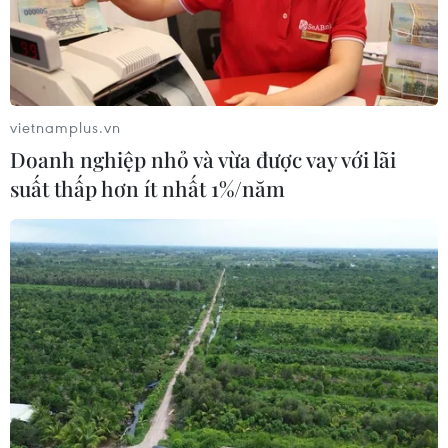
#Tuyên bố Djerba
#Cộng đồng Pháp ngữ
#Louise Mushikiwabo
#cấp cao Pháp ngữ
Tunisia
vietnamplus.vn
Doanh nghiệp nhỏ và vừa được vay với lãi
suất thấp hơn ít nhất 1%/năm
Theo dõi VietnamPlus
TIN LIÊN QUAN