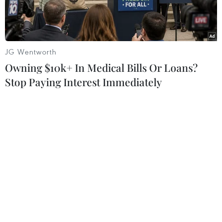
JG Wentworth
Owning $10k+ In Medical Bills Or Loans?
Stop Paying Interest Immediately
Lá cờ Việt Nam tung bay tại Làng Pháp ngữ Djerba. (Ảnh: Thu
Hà/TTXVN)
Theo Đặc phái viên TTXVN tại Tunisia, sau hai
ngày làm việc bận rộn nhưng hiệu quả, chiều
20/11, Hội nghị cấp cao Pháp ngữ lần thứ 18 đã
bế mạc với Tuyên bố Djerba, tái bổ nhiệm bà
Louise Mushikiwabo làm Tổng thư ký của Tổ