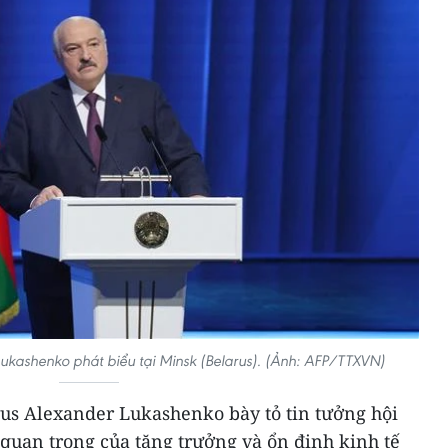
ukashenko phát biểu tại Minsk (Belarus). (Ảnh: AFP/TTXVN)
rus Alexander Lukashenko bày tỏ tin tưởng hội
 quan trọng của tăng trưởng và ổn định kinh tế