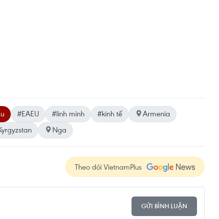
Âu
#EAEU
#linh minh
#kinh tế
Armenia
Kyrgyzstan
Nga
Theo dõi VietnamPlus
GỬI BÌNH LUẬN