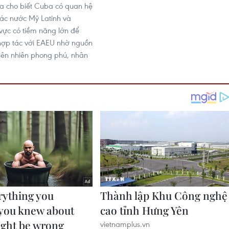
a cho biết Cuba có quan hệ
 các nước Mỹ Latinh và
 vực có tiềm năng lớn để
hợp tác với EAEU nhờ nguồn
hiên nhiên phong phú, nhân