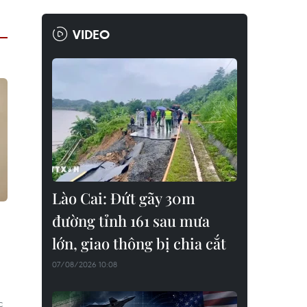
VIDEO
Lào Cai: Đứt gãy 30m
đường tỉnh 161 sau mưa
lớn, giao thông bị chia cắt
07/08/2026 10:08
c