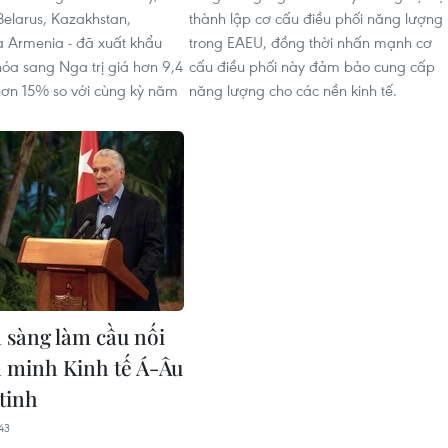
elarus, Kazakhstan,
thành lập cơ cấu điều phối năng lượng
à Armenia - đã xuất khẩu
trong EAEU, đồng thời nhấn mạnh cơ
óa sang Nga trị giá hơn 9,4
cấu điều phối này đảm bảo cung cấp
hơn 15% so với cùng kỳ năm
năng lượng cho các nền kinh tế.
 sàng làm cầu nối
n minh Kinh tế Á-Âu
tinh
43