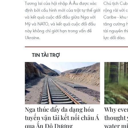
Tương lai của hội nhập Á-Âu được xác
Chủ tịch Cub
định bởi cấu hình mới của trật tự thế giới
rộng rãi với
và kết quả cuộc đối đầu giữa Nga với
Caribe - khu
Mỹ và NATO, và kết quả cuộc đối đầu
tăng cường 
này không chỉ giới hạn trong vấn đề
tài nguyên t
Ukraine.
lực dồi dào.