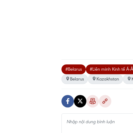
#Belarus
#Liên minh Kinh tế Á-
Belarus
Kazakhstan