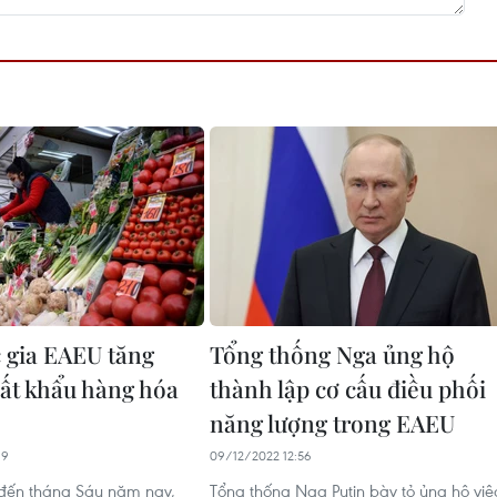
 gia EAEU tăng
Tổng thống Nga ủng hộ
ất khẩu hàng hóa
thành lập cơ cấu điều phối
năng lượng trong EAEU
19
09/12/2022 12:56
 đến tháng Sáu năm nay,
Tổng thống Nga Putin bày tỏ ủng hộ việ