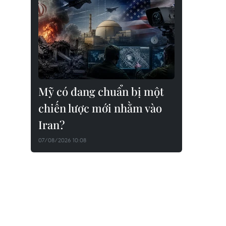
Mỹ có đang chuẩn bị một
chiến lược mới nhằm vào
Iran?
07/08/2026 10:08