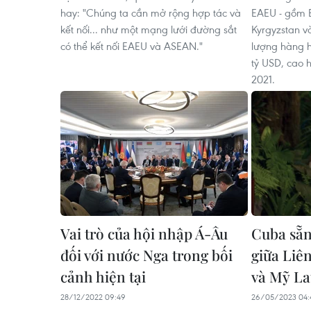
hay: "Chúng ta cần mở rộng hợp tác và
EAEU - gồm B
kết nối... như một mạng lưới đường sắt
Kyrgyzstan v
có thể kết nối EAEU và ASEAN."
lượng hàng h
tỷ USD, cao 
2021.
Vai trò của hội nhập Á-Âu
Cuba sẵn
đối với nước Nga trong bối
giữa Liê
cảnh hiện tại
và Mỹ La
28/12/2022 09:49
26/05/2023 04: