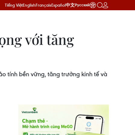
Tiếng Việt
English
Français
Español
中文
Русский
ọng với tăng
o tính bền vững, tăng trưởng kinh tế và