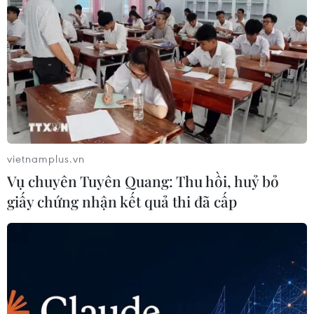
vietnamplus.vn
Vụ chuyên Tuyên Quang: Thu hồi, huỷ bỏ
giấy chứng nhận kết quả thi đã cấp