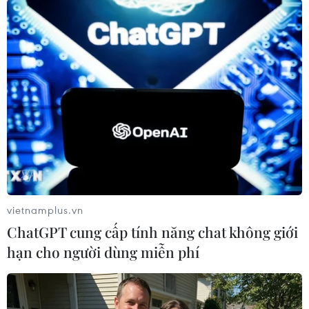
Thủ tướng Nguyễn Xuân Phúc trao tặng Danh hiệu Anh hùng lực
lượng vũ trang Nhân dân thời kỳ kháng chiến chống Pháp cho
Bệnh viện Trung ương Quân đội 108. (Ảnh: Thống Nhất/TTXVN)
vietnamplus.vn
ChatGPT cung cấp tính năng chat không giới
hạn cho người dùng miễn phí
Thủ tướng Nguyễn Xuân Phúc trao tặng Danh hiệu Anh hùng lực