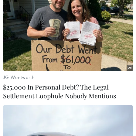
lượng vũ trang nhân dân thời kỳ kháng chiến chống Pháp cho
Bệnh viện Trung ương Quân đội 108. (Ảnh: Thống Nhất/TTXVN)
(TTXVN/Vietnam+)
JG Wentworth
$25,000 In Personal Debt? The Legal
Settlement Loophole Nobody Mentions
#Máy ảnh
#Thủ tướng Nguyễn Xuân Phúc