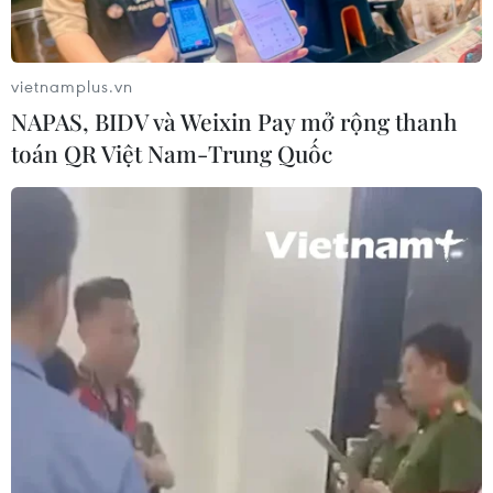
Bộ Y tế : Trên 22% người trưởng
thành thiếu vận động thể lực
vietnamplus.vn
31/07/2026 04:10
NAPAS, BIDV và Weixin Pay mở rộng thanh
toán QR Việt Nam-Trung Quốc
TP Hồ Chí Minh đồng hành để trẻ
mắc bệnh hiểm nghèo không lỡ cơ
hội học tập và điều trị
30/07/2026 13:53
Bé trai 7 tuổi được ghép thận xuyên
Việt từ người hiến chết não
30/07/2026 12:52