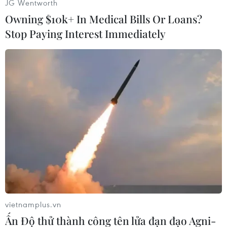
JG Wentworth
Owning $10k+ In Medical Bills Or Loans?
Stop Paying Interest Immediately
Thủ tướng Nguyễn Xuân Phúc gắn Danh hiệu Anh hùng lực
lượng vũ trang Nhân dân thời kỳ kháng chiến chống Pháp lên lá
cờ truyền thống của Bệnh viện Trung ương Quân đội 108. (Ảnh:
Thống Nhất/TTXVN)
vietnamplus.vn
Ấn Độ thử thành công tên lửa đạn đạo Agni-