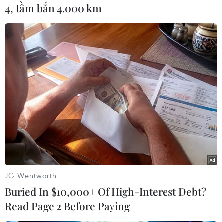
4, tầm bắn 4.000 km
Thủ tướng Nguyễn Xuân Phúc trao tặng Danh hiệu Anh hùng lực
lượng vũ trang Nhân dân thời kỳ kháng chiến chống Pháp cho
Bệnh viện Trung ương Quân đội 108. (Ảnh: Thống Nhất/TTXVN)
JG Wentworth
Buried In $10,000+ Of High-Interest Debt?
Read Page 2 Before Paying