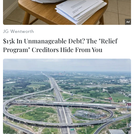
JG Wentworth
$15k In Unmanageable Debt? The "Relief
Program" Creditors Hide From You
Sáng 17/12, tại Hà Nội, Thủ tướng Nguyễn Xuân Phúc dự Lễ đón
nhận Danh hiệu Anh hùng lực lượng vũ trang nhân dân và
khánh thành cụm công trình Trung tâm Bệnh viện Trung ương
108. (Ảnh: Thống Nhất/TTXVN)