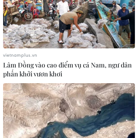
Điều trị hiệu quả ca ung thư phổi
mang đồng thời hai đột biến gen
hiếm gặp
02/08/2026 05:58
vietnamplus.vn
Lâm Đồng vào cao điểm vụ cá Nam, ngư dân
Giao chỉ tiêu bao phủ bảo hiểm y tế
phấn khởi vươn khơi
toàn quốc đạt 100% vào năm 2030
02/08/2026 04:54
Tạo đột phá từ y tế cơ sở đến phát
triển nguồn nhân lực
02/08/2026 03:25