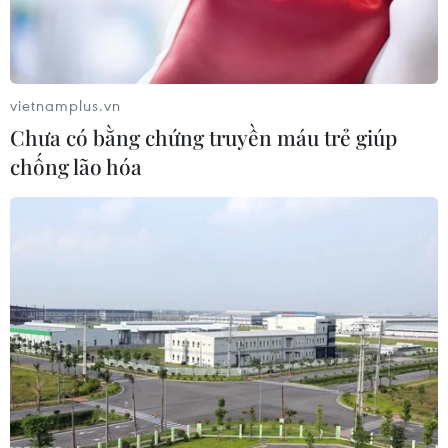
vietnamplus.vn
Chưa có bằng chứng truyền máu trẻ giúp
chống lão hóa
Những chuyện được kể sau ca ghép phổi
thành công đầu tiên
16/03/2018 07:14
Kể từ khi nhận được thông tin có người cho chết não