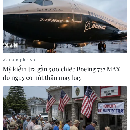
#Anh hùng lực lượng vũ trang Nhân dân
#Bệnh viện Trung ương Quân đội 108
#VietnamPlus
TP. Hà Nội
Theo dõi VietnamPlus
vietnamplus.vn
Mỹ kiểm tra gần 500 chiếc Boeing 737 MAX
do nguy cơ nứt thân máy bay
TIN LIÊN QUAN