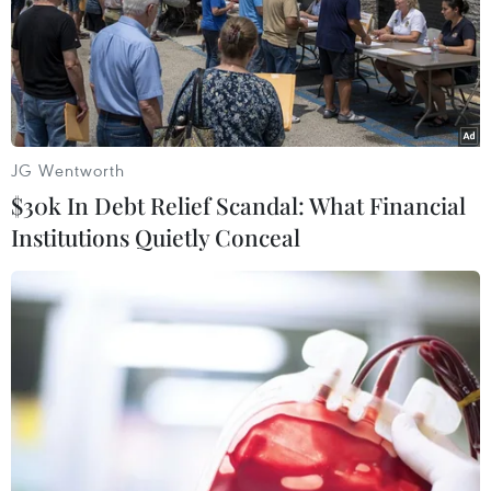
JG Wentworth
$30k In Debt Relief Scandal: What Financial
Institutions Quietly Conceal
Bệnh viện 108 đón nhận Huân chương Bảo
vệ Tổ quốc hạng Nhất
01/04/2016 07:37
Đại tướng Ngô Xuân Lịch, Chủ nhiệm Tổng cục Chính trị
Quân đội nhân dân Việt Nam đã trân trọng gắn Huân
chương Bảo vệ Tổ quốc hạng Nhất lên Quân kỳ Quyết
thắng của Bệnh viện Trung ương Quân đội 108.