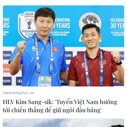
Bệnh viện 108 rà soát quy trình sau sự việc
nhầm lẫn chỉ định
15/08/2018 10:52
Thời gian gần đây, trên mạng xã hội lan truyền phiếu
yêu cầu siêu âm thai cho một nam bệnh nhân 85 tuổi
của Bệnh viện Trung ương Quân đội 108.
vietnamplus.vn
HLV Kim Sang-sik: 'Tuyển Việt Nam hướng
tới chiến thắng để giữ ngôi đầu bảng'