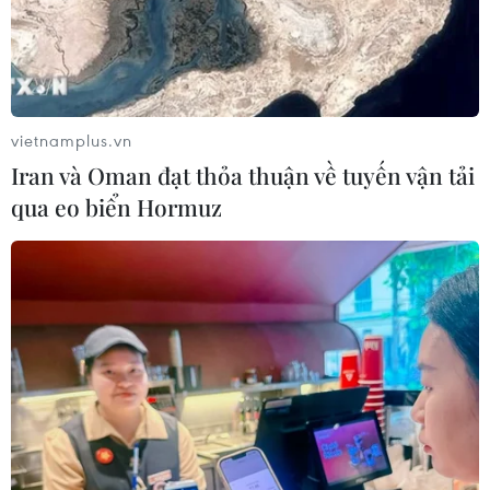
Báo động cận thị học đường khi
nhiều trẻ giảm thị lực từ rất sớm
01/08/2026 09:31
vietnamplus.vn
Iran và Oman đạt thỏa thuận về tuyến vận tải
qua eo biển Hormuz
Thành phố Hồ Chí Minh phát triển
hệ thống y tế đa tầng, đồng bộ, thống
nhất
01/08/2026 09:14
Gia Lai xác thực 99,8% dữ liệu bảo
hiểm
01/08/2026 07:05